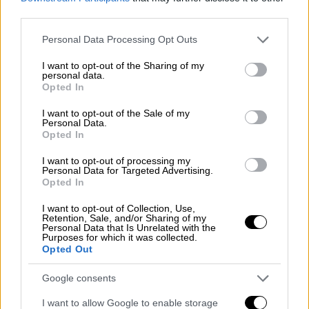
βιώνουμε τις επιπτώσεις του
third parties.
υπερτουρισμού
, είτε μέσα από τα συνεχή
έργα, είτε με τα πολύ υψηλά ενοίκια
.
Please note that this website/app uses one or more Google
Personal Data Processing Opt Outs
services and may gather and store information including but
«Σκάβεται όλη η Αθήνα για να μπορέσουμε να
not limited to your visit or usage behaviour. You may click to
I want to opt-out of the Sharing of my
personal data.
grant or deny consent to Google and its third-party tags to
ανταποκριθούμε. Όταν έχεις περίπου
Opted In
use your data for below specified purposes in below Google
700.000 κατοίκους και 8 εκατομμύρια
consent section.
I want to opt-out of the Sale of my
επισκέπτες, η πίεση είναι τεράστια».
Personal Data.
Opted In
«Δεν υπάρχει άλλος χώρος στην
I want to opt-out of processing my
Πλάκα»
Personal Data for Targeted Advertising.
Opted In
Ο δήμαρχος Αθηναίων στάθηκε και στην
I want to opt-out of Collection, Use,
περιοχή γύρω από την Ακρόπολη και
Retention, Sale, and/or Sharing of my
Personal Data that Is Unrelated with the
συγκεκριμένα στην Πλάκα
, εξηγώντας ότι
Purposes for which it was collected.
Opted Out
σκοπεύει να σταματήσει «όλες τις
τουριστικές επενδύσεις στην Πλάκα, την
Google consents
οποία έχω θέσει ως αποστολή μου να σώσω
.
I want to allow Google to enable storage
Δεν υπάρχει άλλος χώρος. Ούτε για