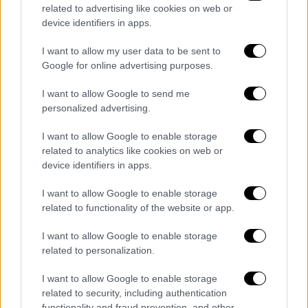
related to advertising like cookies on web or
βραχυχρόνια μίσθωση, ούτε για επιπλωμένα
device identifiers in apps.
διαμερίσματα, ούτε για ξενοδοχεία ή
οποιαδήποτε άλλη τουριστική χρήση. Η
I want to allow my user data to be sent to
Google for online advertising purposes.
περιοχή έχει υπερκορεστεί».
I want to allow Google to send me
Σύμφωνα με τον κ. Δούκα,
ο δήμος εξετάζει
personalized advertising.
το ενδεχόμενο να παγώσει τις οικοδομικές
άδειες για νέα ξενοδοχεία.
I want to allow Google to enable storage
related to analytics like cookies on web or
Ένας από τους στόχους του είναι να
device identifiers in apps.
βοηθήσει στο να γίνουν πιο οικονομικά
I want to allow Google to enable storage
προσιτές οι κατοικίες, που πιέζονται λόγω
related to functionality of the website or app.
της τουριστικής αξιοποίησης των ακινήτων.
I want to allow Google to enable storage
«Έχουμε δημιουργήσει ένα γραφείο
related to personalization.
κοινωνικής κατοικίας για να εντοπίσουμε
κτίρια και διαμερίσματα που μπορούμε να
I want to allow Google to enable storage
related to security, including authentication
ανακαινίσουμε με ευρωπαϊκά κονδύλια.
functionality and fraud prevention, and other