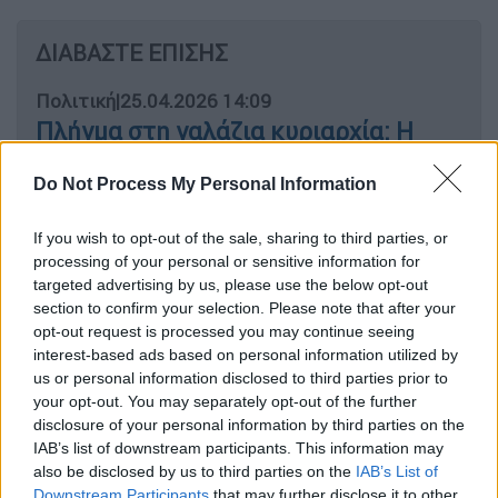
ΔΙΑΒΑΣΤΕ ΕΠΙΣΗΣ
Πολιτική
|
25.04.2026 14:09
Πλήγμα στη γαλάζια κυριαρχία: Η
φθορά στις δημοσκοπήσεις και ένα
Do Not Process My Personal Information
πολιτικό σκηνικό που αλλάζει
ραγδαία
If you wish to opt-out of the sale, sharing to third parties, or
processing of your personal or sensitive information for
targeted advertising by us, please use the below opt-out
section to confirm your selection. Please note that after your
«
Η Αθήνα δεν μπορεί να λειτουργεί ως ένα
opt-out request is processed you may continue seeing
τεράστιο ξενοδοχείο
, χρειάζονται
interest-based ads based on personal information utilized by
us or personal information disclosed to third parties prior to
περιορισμοί και κανόνες. Οι πόλεις πρέπει
your opt-out. You may separately opt-out of the further
επίσης να έχουν λόγο στον τρόπο με τον
disclosure of your personal information by third parties on the
οποίο αναπτύσσονται», ανέφερε αρχικά
IAB’s list of downstream participants. This information may
καθώς εδώ και αρκετά μεγάλο διάστημα
also be disclosed by us to third parties on the
IAB’s List of
Downstream Participants
that may further disclose it to other