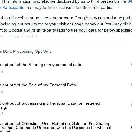
. This information may also be disclosed by us to third parties on the
IA
ι δεν είμαστε ούτε εμείς εσωτερικά
Participants
that may further disclose it to other third parties.
μέσα, ο εχθρός μας δεν είναι μέσα.
Ο
οβλήματα και όλοι μαζί μπορούμε να
 that this website/app uses one or more Google services and may gath
including but not limited to your visit or usage behaviour. You may click 
προβλήματα» υπογράμμισε ο Άκης
 to Google and its third-party tags to use your data for below specifi
ogle consent section.
ό 5 βουλευτές
l Data Processing Opt Outs
της ΝΔ δημοσίευσαν ανοικτή επιστολή,
o opt-out of the Sharing of my personal data.
η εξουσιών.
In
τές της
Νέας Δημοκρατίας
Αθανάσιος
o opt-out of the Sale of my Personal Data.
Ανδρέας Κατσανιώτης
(βουλευτής Π.Ε.
In
ευτής Π.Ε. Πιερίας),
Γιάννης Οικονόμου
νης Παππάς
(βουλευτής Π.Ε.
to opt-out of processing my Personal Data for Targeted
ing.
In
ία τους για τη συγκέντρωση εξουσιών στο
o opt-out of Collection, Use, Retention, Sale, and/or Sharing
ersonal Data that Is Unrelated with the Purposes for which it
ν ζήτημα λογοδοσίας, επισημαίνοντας
lected.