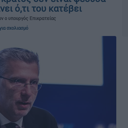
ει ό,τι του κατέβει
ων ο υπουργός Επικρατείας
για σχολιασμό