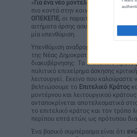
«
Για ένα νέο μοντέλο διακυβέρνησης
authenti
πιο κοντά στην κοινωνία των πολιτ
ΟΠΕΚΕΠΕ
, οι παραιτήσεις υπουργών
αιτήματα άρσης ασυλίας βουλευτών τ
μία υπενθύμιση.
Υπενθύμιση αναδρομής στο πρώτο ν
της Νέας Δημοκρατίας, που καθιέρω
διακυβέρνησης. Το Επιτελικό Κράτος
πολιτικό επιχείρημα άσκησης κριτική
λειτουργεί. Εκείνο που καλούμαστε 
βελτιώσουμε το
Επιτελικό
Κράτος
κα
μοντέρνου και λειτουργικού κράτους,
ανταποκρίνεται αποτελεσματικά στι
το επιτελικό κράτος και τον τρόπο λ
περίπου επτά ετών, ως πρότυπου δια
Ένα βασικό συμπέρασμα είναι ότι
ενώ