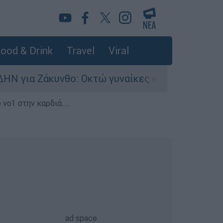
ood & Drink
Travel
Viral
υνθο: Οκτώ γυναίκες κατήγγειλαν βιασμό σε 20
 νο1 στην καρδιά...