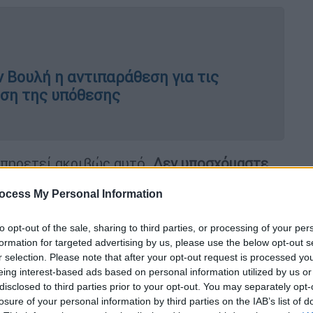
ν Βουλή η αντιπαράθεση για τις
ηση της υπόθεσης
υπηρετεί ακριβώς αυτό.
Δεν υποσχόμαστε
ης είναι ένας πολιτικός ρεαλιστής, των
ocess My Personal Information
α μπροστά. Το επιτελικό κράτος είναι ο
νουμε, η μεθοδολογία που έχουμε για να
to opt-out of the sale, sharing to third parties, or processing of your per
εσμεύσεις μας. Και όταν μπορούμε να
formation for targeted advertising by us, please use the below opt-out s
εξηγούμε γιατί και να διορθώνουμε τα λάθη
r selection. Please note that after your opt-out request is processed y
eing interest-based ads based on personal information utilized by us or
disclosed to third parties prior to your opt-out. You may separately opt-
. Αντίπαλος μας δεν είναι τα κόμματα που
losure of your personal information by third parties on the IAB’s list of