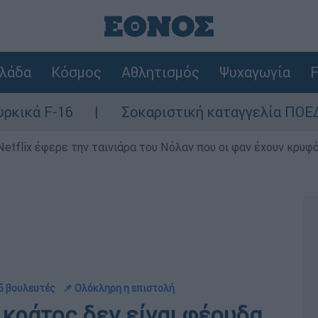
λάδα
Κόσμος
Αθλητισμός
Ψυχαγωγία
F
Σοκαριστική καταγγελία ΠΟΕΔΗΝ για Ζάκ
Netflix έφερε την ταινιάρα του Νόλαν που οι φαν έχουν κρυφό
 5 βουλευτές
📌 Ολόκληρη η επιστολή
 κράτος δεν είναι φέουδα