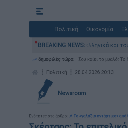
Πολιτική
Οικονομία
Ελ
ρομαχία ανάμεσα σε ελληνικά και τουρκικά F-16
BREAKING NEWS:
δημοφιλές τώρα:
Σου καίει το μυαλό: Το 
┋
Πολιτική
┋
28.04.2026 20:13
Newsroom
Ενότητες στο άρθρο:
📌 Το «γαλάζιο αντάρτικο» από
Σκέρτσος: Το επιτελικό