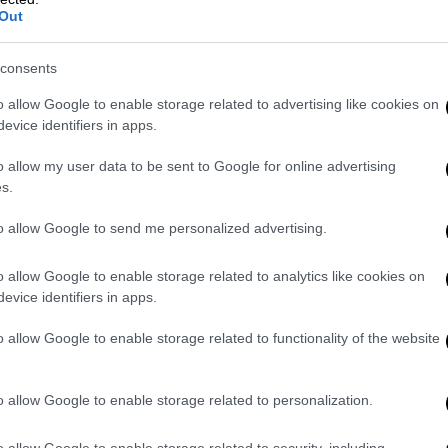
Out
ιεκδικεί τον απόλυτο έλεγχο, πιστώνεται
αι σοβαρές παθογένειες, η ευθύνη διαχέεται
consents
o allow Google to enable storage related to advertising like cookies on
γκεντρωτισμός και υποβάθμιση των
evice identifiers in apps.
νίζουν την ανάγκη για ένα κράτος «που
 κυβερνά χωρίς να αποκόπτεται από την
o allow my user data to be sent to Google for online advertising
s.
to allow Google to send me personalized advertising.
 μέρες οι βουλευτές Γιάννης Οικονόμου και
τα πυρά τους κατά του Άκη Σκέρτσου. Ο
o allow Google to enable storage related to analytics like cookies on
ικρατείας πως
δεν έχει επαρκή επαφή με τη
evice identifiers in apps.
νώ ο δεύτερος είχε σημειώσει πως «το
ρήνα της έχει τον κ. Σκέρτσο
θα έπρεπε να
o allow Google to enable storage related to functionality of the website
για να μην παίρνουν εμάς τηλέφωνο
»
o allow Google to enable storage related to personalization.
o allow Google to enable storage related to security, including