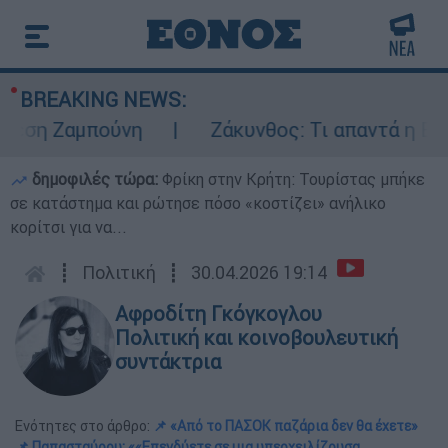
BREAKING NEWS:
η Ζαμπούνη
Ζάκυνθος: Τι απαντά η ΕΛΑΣ γ
δημοφιλές τώρα:
Φρίκη στην Κρήτη: Τουρίστας μπήκε
σε κατάστημα και ρώτησε πόσο «κοστίζει» ανήλικο
κορίτσι για να...
┋
Πολιτική
┋
30.04.2026 19:14
Αφροδίτη Γκόγκογλου
Πολιτική και κοινοβουλευτική
συντάκτρια
Ενότητες στο άρθρο:
📌 «Από το ΠΑΣΟΚ παζάρια δεν θα έχετε»
📌 Παπασταύρου: ««Επενδύετε σε μια υπερχειλίζουσα