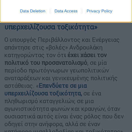
Data Deletion
Data Access
Privacy Policy
Παπασταύρου: ««Επενδύετε σε μια
υπερχειλίζουσα τοξικότητα»
Ο υπουργός Περιβάλλοντος και Ενέργειας
απάντησε στις «βολές» Ανδρουλάκη
κατηγορώντας τον ότ
ι έχει χάσει τον
πολιτικό του προσανατολισμό
, σε μία
περίοδο πρωτόγνωρων γεωπολιτικών
αναταράξεων και γενικευμένης πολιτικής
αστάθειας. «
Επενδύετε σε μια
υπερχειλίζουσα τοξικότητα,
σε ένα
πληθωρισμό καταγγελιών, σε μια
αγωνιστικότητα φωνών και κραυγών, όταν
ουσιαστικά αυτός είναι ένας ρόλος που δεν
οδηγεί στην ανήφορα, αλλά σε έναν
κατήφορο μισαλλοδοξίας και τοξικότητας»,