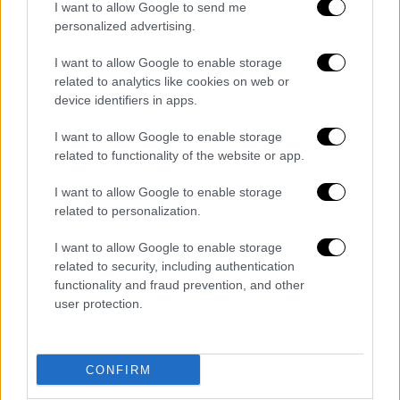
κυβερνών κόμμα
ότι, «ακολουθεί τα βήματα
I want to allow Google to send me
personalized advertising.
του Τσίπρα και του Καμμένου». Ο πρόεδρος
του ΠΑΣΟΚ
έστρεψε τα «πυρά» του και κατά
I want to allow Google to enable storage
του Σταύρου Παπασταύρου
που εκπροσωπεί
related to analytics like cookies on web or
την κυβέρνηση στη συζήτηση κατηγορώντας
device identifiers in apps.
τον ότι, «είστε εκβιαζόμενοι και στηρίζετε
I want to allow Google to enable storage
τη συμμορία που οργάνωσε ο Μητσοτάκης –
related to functionality of the website or app.
Δημητριάδης». «Ναι σε σας το λέω υπουργέ»,
υπογράμμισε.
I want to allow Google to enable storage
related to personalization.
I want to allow Google to enable storage
related to security, including authentication
functionality and fraud prevention, and other
user protection.
CONFIRM