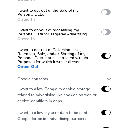
βρήκε
ο κύριος Τσίπρας
με τη ΝΔ
. Τι ήταν
use your data for below specified purposes in below Google
consent section.
αυτό τότε, πρόβα συγκυβέρνησης;».
I want to opt-out of the Sale of my
Personal Data.
Opted In
Στη συνέχεια, ο ίδιος
επιτέθηκε στην
κυβέρνηση για τις παρακολουθήσεις
,
I want to opt-out of processing my
Personal Data for Targeted Advertising.
βάζοντας στο στόχαστρο κυβερνητικά
Opted In
στελέχη που «κάνουν τις κότες μπροστά
I want to opt-out of Collection, Use,
στον εκβιασμό του απόστρατου
Retention, Sale, and/or Sharing of my
Personal Data that Is Unrelated with the
αξιωματικού».
Purposes for which it was collected.
Opted Out
«Στη
συνάντησή του με τον Εμανουέλ
Μακρόν, ο πρωθυπουργός
τον ρώτησε εάν οι
Google consents
αρχηγοί των Ενόπλων Δυνάμεων της Γαλλίας
I want to allow Google to enable storage
είχαν παγιδευτεί από απόστρατο αξιωματικό
related to advertising like cookies on web or
ξένης χώρας; Θα ήταν στα μπουντρούμια
device identifiers in apps.
τώρα ή θα ήταν έξω να τον εκβιάζουν ως
I want to allow my user data to be sent to
Νίξον; Που μας κάνετε και μαθήματα!», είπε ο
Google for online advertising purposes.
Νίκος Ανδρουλάκης και κατηγόρησε το