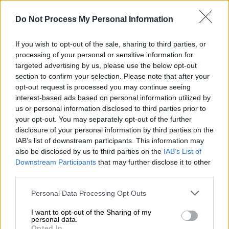
3/5 στο πρόσωπο της Κατερίνας Συγγούνα
Do Not Process My Personal Information
και ακυρώθηκε η διαδικασία. Γιατί; Πότε
ξαναέγιναν αυτά τα πράγματα; Ποιος
If you wish to opt-out of the sale, sharing to third parties, or
κωλυσιεργεί, εμείς ή εσείς κύριοι της
processing of your personal or sensitive information for
κυβέρνησης;
Παζάρια θέλετε, από το ΠΑΣΟΚ
targeted advertising by us, please use the below opt-out
section to confirm your selection. Please note that after your
παζάρια δεν θα έχετε.
Δεν είναι φέουδο το
opt-out request is processed you may continue seeing
Κοινοβούλιο, επειδή είμαστε εμείς εδώ»,
interest-based ads based on personal information utilized by
είπε ο Νίκος Ανδρουλάκης.
us or personal information disclosed to third parties prior to
your opt-out. You may separately opt-out of the further
Απευθυνόμενος στα έδρανα των δύο
disclosure of your personal information by third parties on the
κομμάτων της αντιπολίτευσης, ο πρόεδρος
IAB’s list of downstream participants. This information may
also be disclosed by us to third parties on the
IAB’s List of
του
ΠΑΣΟΚ
ρώτησε: «καλά
, τόσους μήνες
Downstream Participants
that may further disclose it to other
δεν είχατε χρόνο από τα 60 βιογραφικά να
third parties.
προκρίνετε έναν;
Αντί να καταγγείλετε την
Please note that this website/app uses one or more Google
ΝΔ για την εκτροπή, καταγγέλλετε το
Personal Data Processing Opt Outs
services and may gather and store information including but
ΠΑΣΟΚ; Και μιλάτε για πρόβα
not limited to your visit or usage behaviour. You may click to
I want to opt-out of the Sharing of my
συγκυβέρνησης;
Ξεχνάτε ότι για το ΕΣΡ τα
personal data.
grant or deny consent to Google and its third-party tags to
Opted In