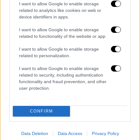
τον ίδιο σε επικοινωνία με άλλα κόμματα ο
I want to allow Google to enable storage
κ.
Καστανίδης
το διέψευσε. «Θα παραμείνω
related to analytics like cookies on web or
device identifiers in apps.
στην πολιτική ζωή του τόπου μόνος, πολλές
φορές έχω πάρει μοναχικές αποφάσεις»
I want to allow Google to enable storage
κατέληξε.
related to functionality of the website or app.
I want to allow Google to enable storage
related to personalization.
I want to allow Google to enable storage
related to security, including authentication
functionality and fraud prevention, and other
user protection.
CONFIRM
Ανδρουλάκης: Πολιτική δεν είναι μόνο
Data Deletion
Data Access
Privacy Policy
η Βουλή