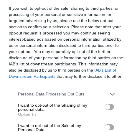
δεν κλήθηκα ποτέ για να αναλάβω
If you wish to opt-out of the sale, sharing to third parties, or
παρουσίαση θέσεων του κινήματος», δήλωσε
processing of your personal or sensitive information for
χαρακτηριστικά.
targeted advertising by us, please use the below opt-out
section to confirm your selection. Please note that after your
Όσο για όσα δήλωσε ο Νίκος Ανδρουλάκης
opt-out request is processed you may continue seeing
για την αποχώρησή του, ο ίδιος αναφέρθηκε
interest-based ads based on personal information utilized by
us or personal information disclosed to third parties prior to
και σε παλαιότερες στιγμές της πολιτικής
your opt-out. You may separately opt-out of the further
του πορείας, επισημαίνοντας ότι το
1997
disclosure of your personal information by third parties on the
παραιτήθηκε οικειοθελώς από υπουργός, επί
IAB’s list of downstream participants. This information may
πρωθυπουργίας Κώστα Σημίτη,
also be disclosed by us to third parties on the
IAB’s List of
Downstream Participants
that may further disclose it to other
καταγγέλλοντας ζητήματα διαφάνειας.
third parties.
Παράλληλα, υπενθύμισε τα γεγονότα του
2012, όταν
– όπως είπε – 31 βουλευτές
Please note that this website/app uses one or more Google
Personal Data Processing Opt Outs
services and may gather and store information including but
διαγράφηκαν αιφνιδιαστικά με αφορμή το
not limited to your visit or usage behaviour. You may click to
I want to opt-out of the Sharing of my
Μνημόνιο.
personal data.
grant or deny consent to Google and its third-party tags to
Opted In
use your data for below specified purposes in below Google
Αναφορικά με την υπόθεση του 1982, είπε
consent section.
I want to opt-out of the Sale of my
πως εκείνη την εποχή έπαιζε τρέιλερ σε
Personal Data.