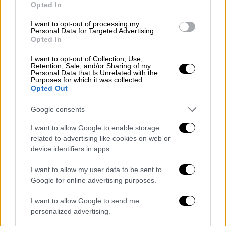
Opted In
ραδιοφωνικό σταθμό, που τον εμφάνιζε να
επιθυμεί την απομάκρυνση του
Ανδρέα
I want to opt-out of processing my
Personal Data for Targeted Advertising.
Παπανδρέου
. «Όταν άκουσαν τη συνέντευξη
Opted In
κατάλαβαν το λάθος τους» είπε
χαρακτηριστικά.
I want to opt-out of Collection, Use,
Retention, Sale, and/or Sharing of my
Personal Data that Is Unrelated with the
«Δεν αποχωρώ από το ΠΑΣΟΚ, αλλά
Purposes for which it was collected.
Opted Out
από το κόμμα Ανδρουλάκη»
Google consents
Επανέλαβε στη συνέχεια ότι δε φεύγει από
I want to allow Google to enable storage
το
ΠΑΣΟΚ
, αλλά «από το κόμμα
Ανδρουλάκη»
,
related to advertising like cookies on web or
τονίζοντας πως όταν μετά τις Ευρωεκλογές
device identifiers in apps.
του 2024 τέθηκε θέμα ηγεσίας στη Χαριλάου
Τρικούπη, εκείνος δεν ανήκε σε αυτήν την
I want to allow my user data to be sent to
Google for online advertising purposes.
κατηγορία που αμφισβήτησαν τον πρόεδρο,
παρότι «αποκλεισμένος από το κόμμα».
I want to allow Google to send me
personalized advertising.
Τέλος, απαντώντας σε φήμες που φέρουν