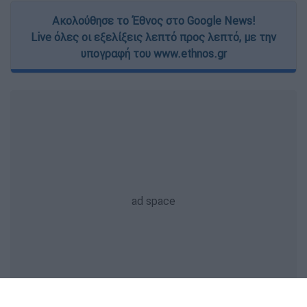
Ακολούθησε το Έθνος στο Google News!
Live όλες οι εξελίξεις λεπτό προς λεπτό, με την
υπογραφή του www.ethnos.gr