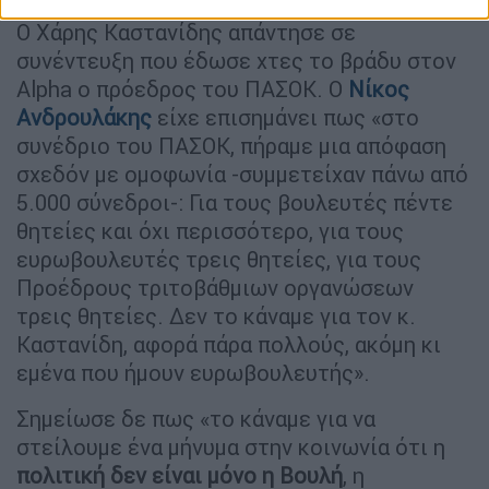
Ο Χάρης Καστανίδης απάντησε σε
συνέντευξη που έδωσε χτες το βράδυ στον
Alpha ο πρόεδρος του ΠΑΣΟΚ. Ο
Νίκος
Ανδρουλάκης
είχε επισημάνει πως «στο
συνέδριο του ΠΑΣΟΚ, πήραμε μια απόφαση
σχεδόν με ομοφωνία -συμμετείχαν πάνω από
5.000 σύνεδροι-: Για τους βουλευτές πέντε
θητείες και όχι περισσότερο, για τους
ευρωβουλευτές τρεις θητείες, για τους
Προέδρους τριτοβάθμιων οργανώσεων
τρεις θητείες. Δεν το κάναμε για τον κ.
Καστανίδη, αφορά πάρα πολλούς, ακόμη κι
εμένα που ήμουν ευρωβουλευτής».
Σημείωσε δε πως «το κάναμε για να
στείλουμε ένα μήνυμα στην κοινωνία ότι η
πολιτική δεν είναι μόνο η Βουλή
, η