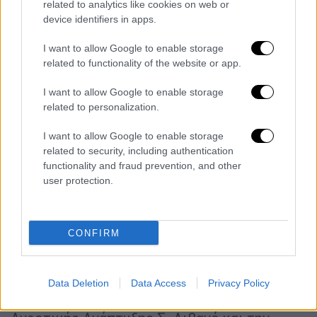
related to analytics like cookies on web or
βουλευτών. Χαιρετίζω την θέση του
device identifiers in apps.
πρωθυπουργού για την αναβάθμιση του
ρόλου του βουλευτή και ότι πρέπει να μπει
I want to allow Google to enable storage
related to functionality of the website or app.
ένα όριο σε αυτό».
I want to allow Google to enable storage
Από την πλευρά του ο
Δημήτρης
related to personalization.
Βαρτζόπουλος
- που είναι ένας εκ των 13
βουλευτών για τους οποίους υπήρξε άρση
I want to allow Google to enable storage
ασυλίας- είπε με βάση τις πληροφορίες πως
related to security, including authentication
functionality and fraud prevention, and other
«έπρεπε να περάσει μισός αιώνας και να
user protection.
έρθει η κυρία Κοβέσι για να διαπιστώσω ότι
όλα αυτά που γνώριζα δεν ήταν απλά λάθος,
αλλά παρατυπία και έγκλημα». Χαρακτήρισε
CONFIRM
σωστή και θαρραλέα την απόφαση να
απορριφθεί η επιτροπή για τους υπουργούς
(υπενθυμίζεται πως η Ν.Δ λέει «όχι» σε
Data Deletion
Data Access
Privacy Policy
προανακριτική για τον πρώην υπουργό