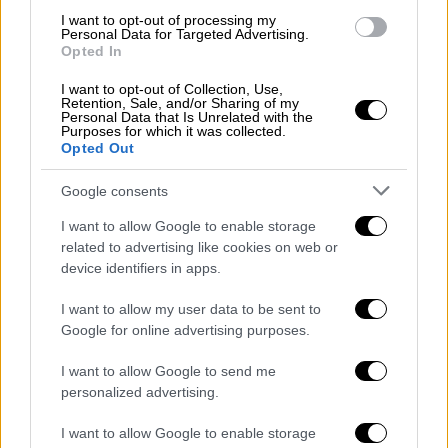
Για αμφισβήτηση του βουλευτή και των
I want to opt-out of processing my
Personal Data for Targeted Advertising.
καθηκόντων του μίλησε ο
Μάκης Βορίδης
,
Opted In
σημειώνοντας με βάση πληροφορίες πως «η
I want to opt-out of Collection, Use,
επίθεση έρχεται από μια δικαστικό την κυρία
Retention, Sale, and/or Sharing of my
Personal Data that Is Unrelated with the
Κοβέσι, η οποία καταχωρήθηκε ως πολιτικός
Purposes for which it was collected.
Opted Out
από τις τοποθετήσεις που έχει κάνει η ίδια».
Αναφορικά με τους 13 βουλευτές που
Google consents
αναφέρονται στη δικογραφία μίλησε για
I want to allow Google to enable storage
αβάσιμες και αστήρικτες υποθέσεις και
related to advertising like cookies on web or
πρόσθεσε «γεννάται ένα ζήτημα
device identifiers in apps.
οριοθέτησης. Θα δεχόμαστε πολίτες στο
γραφείο μας; Έρχονται γιατί έχουν
I want to allow my user data to be sent to
Google for online advertising purposes.
προβλήματα. Επιτρέπεται να μιλάμε με τη
δημόσια διοίκηση; Χρειάζεται οριοθέτηση.
I want to allow Google to send me
Και ένα ισχυρό μήνυμα απέναντι στην
personalized advertising.
ανεύθυνη αντιπολίτευση. Τέρμα στην
I want to allow Google to enable storage
ποινικοποίηση της δραστηριότητας των