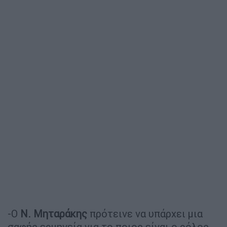
-Ο
Ν. Μηταράκης
πρότεινε να υπάρχει μια
σαφής ερμηνεία για το ποιος είναι ο ρόλος