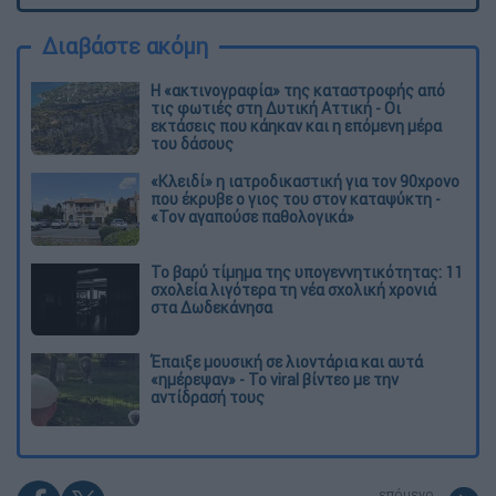
Διαβάστε ακόμη
Η «ακτινογραφία» της καταστροφής από
τις φωτιές στη Δυτική Αττική - Οι
εκτάσεις που κάηκαν και η επόμενη μέρα
του δάσους
«Κλειδί» η ιατροδικαστική για τον 90χρονο
που έκρυβε ο γιος του στον καταψύκτη -
«Τον αγαπούσε παθολογικά»
Το βαρύ τίμημα της υπογεννητικότητας: 11
σχολεία λιγότερα τη νέα σχολική χρονιά
στα Δωδεκάνησα
Έπαιξε μουσική σε λιοντάρια και αυτά
«ημέρεψαν» - Το viral βίντεο με την
αντίδρασή τους
επόμενο