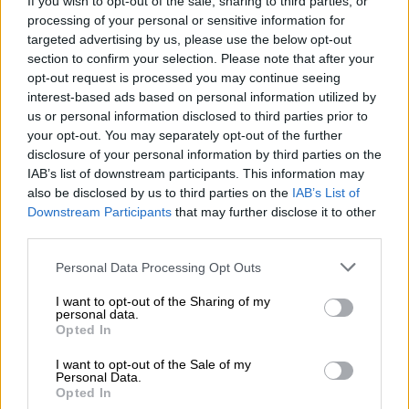
If you wish to opt-out of the sale, sharing to third parties, or
υπάρξει ένας «θερμός» διάλογος στη Βουλή).
processing of your personal or sensitive information for
Με τον πρωθυπουργό να λέει, με βάση τις
targeted advertising by us, please use the below opt-out
section to confirm your selection. Please note that after your
πληροφορίες, πως ήταν ένα περαστικό που
opt-out request is processed you may continue seeing
τον ενόχλησε προσωπικά και να στέλνει
interest-based ads based on personal information utilized by
παράλληλα μηνύματα. «Έχω την
απαίτηση
us or personal information disclosed to third parties prior to
από τα μέλη του υπουργικού συμβουλίου, να
your opt-out. You may separately opt-out of the further
disclosure of your personal information by third parties on the
αντιμετωπίζουν τους βουλευτές με
IAB’s list of downstream participants. This information may
ευγένεια και με σεβασμό» είπε και πρόσθεσε
also be disclosed by us to third parties on the
IAB’s List of
πως ακόμα και η άρνηση να γίνεται με τέτοιο
Downstream Participants
that may further disclose it to other
τρόπο ώστε να μην υπάρχουν παρεξηγήσεις
third parties.
και εντάσεις. Σημείωσε ακόμα πως την ίδια
Please note that this website/app uses one or more Google
Personal Data Processing Opt Outs
απαίτηση όμως έχει και από το βουλευτή
services and may gather and store information including but
που πρέπει να αντιληφθεί ότι ταυτόχρονα
not limited to your visit or usage behaviour. You may click to
I want to opt-out of the Sharing of my
personal data.
grant or deny consent to Google and its third-party tags to
εκπροσωπεί και την επικράτεια και την
Opted In
use your data for below specified purposes in below Google
εκλογική του περιφέρεια.
consent section.
I want to opt-out of the Sale of my
Personal Data.
Τι λένε οι «γαλάζιοι» για την Κοβέσι
Opted In