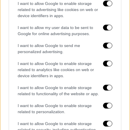
σκυτάλη από τον ΣΥΡΙΖΑ
».
I want to allow Google to enable storage
related to advertising like cookies on web or
Τα έχετε μπερδέψει, κ. πρωθυπουργέ
.
device identifiers in apps.
Αποδειχτήκατε άριστος
ακολουθώντας τα
I want to allow my user data to be sent to
βήματα του προκατόχου σας
στη
Google for online advertising purposes.
χειραγώγηση των θεσμών, στις επιθέσεις
I want to allow Google to send me
στις ανεξάρτητες αρχές, στις συνταγματικές
personalized advertising.
ακροβασίες, στο χάιδεμα των funds και στην
αδυναμία να εγγυηθείτε στους πολίτες μια
I want to allow Google to enable storage
ασφαλή καθημερινή ζωή με αξιοπρέπεια.
related to analytics like cookies on web or
device identifiers in apps.
Γι’ αυτό και
αποζητάτε το σκιάχτρο του.
Φιλί
I want to allow Google to enable storage
της ζωής, όμως, δεν υπάρχει στην
related to functionality of the website or app.
περίπτωση σας».
I want to allow Google to enable storage
related to personalization.
Τα σχολιά σας δημοσιεύονται άμεσα με δική σας ευθύνη. Το
I want to allow Google to enable storage
ΕΘΝΟΣ θα παρεμβαίνει και τα προσβλητικά σχόλια θα
related to security, including authentication