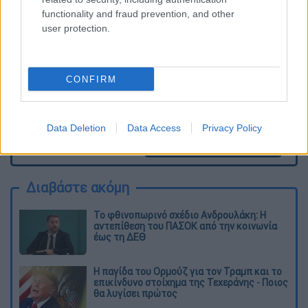
διαγράφονται
functionality and fraud prevention, and other
user protection.
CONFIRM
Data Deletion
Data Access
Privacy Policy
καταχώρηση
Διαβάστε ακόμη
Το φθινοπωρινό σχέδιο Ανδρουλάκη: Η
αντεπίθεση του ΠΑΣΟΚ από την κοινωνία
έως τη ΔΕΘ
Η παγίδα του Ορμούζ για τον Τραμπ και το
επικίνδυνο στοίχημα της Τεχεράνης - Ποιος
θα λυγίσει πρώτος