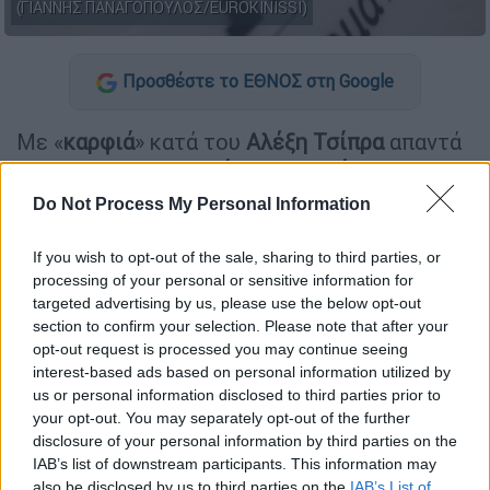
(ΓΙΑΝΝΗΣ ΠΑΝΑΓΟΠΟΥΛΟΣ/EUROKINISSI)
Προσθέστε το ΕΘΝΟΣ στη Google
Με «
καρφιά
» κατά του
Αλέξη Τσίπρα
απαντά
το
ΠΑΣΟΚ
στην
ομιλία του Κυριάκου
Μητσοτάκη
, με την αξιωματική
Do Not Process My Personal Information
αντιπολίτευση να σημειώνει ότι δεν υπάρχει
«φιλί της ζωής» για την κυβέρνηση.
If you wish to opt-out of the sale, sharing to third parties, or
processing of your personal or sensitive information for
«Δυστυχώς είμαστε στη δυσάρεστη θέση να
targeted advertising by us, please use the below opt-out
επισημάνουμε στον κ. πρωθυπουργό ότι οι
section to confirm your selection. Please note that after your
opt-out request is processed you may continue seeing
Ευρωπαίοι όντως μένουν άναυδοι με τα
interest-based ads based on personal information utilized by
αρνητικά επιτεύγματα της κυβέρνησης και
us or personal information disclosed to third parties prior to
αναρωτιούνται:
your opt-out. You may separately opt-out of the further
disclosure of your personal information by third parties on the
"Πώς τα καταφέρατε και κάνατε τους
IAB’s list of downstream participants. This information may
Έλληνες πολίτες ουραγούς στην
also be disclosed by us to third parties on the
IAB’s List of