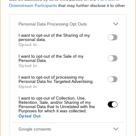
Downstream Participants
that may further disclose it to other
αγοραστική δύναμη;
third parties.
Πώς τα καταφέρατε και η ακρίβεια, ο
πληθωρισμός και τα ενοίκια σπάνε το
Please note that this website/app uses one or more Google
Personal Data Processing Opt Outs
services and may gather and store information including but
ένα ευρωπαϊκό ρεκόρ μετά το άλλο;"
not limited to your visit or usage behaviour. You may click to
I want to opt-out of the Sharing of my
personal data.
grant or deny consent to Google and its third-party tags to
Γι’ αυτό ας μην αναζητά σωσίβια στην
Opted In
use your data for below specified purposes in below Google
αποτυχία του επικαλούμενος «χρόνιες
consent section.
I want to opt-out of the Sale of my
παθογένειες» και «βαρίδια».
Personal Data.
Opted In
Βαρίδι για την πρόοδο της χώρας και τη
I want to opt-out of processing my
δημιουργία μιας ισχυρής Ελλάδας με
Personal Data for Targeted Advertising.
Opted In
κοινωνική δικαιοσύνη είναι ο ίδιος και η
κυβέρνηση του» τονίζει το ΠΑΣΟΚ και
I want to opt-out of Collection, Use,
Retention, Sale, and/or Sharing of my
προσθέτει:
Personal Data that Is Unrelated with the
Purposes for which it was collected.
Opted Out
«Εσχάτως ο κ. Μητσοτάκης επιστρατεύει
ένα αφήγημα: ότι «
το ΠΑΣΟΚ πήρε τη
Google consents