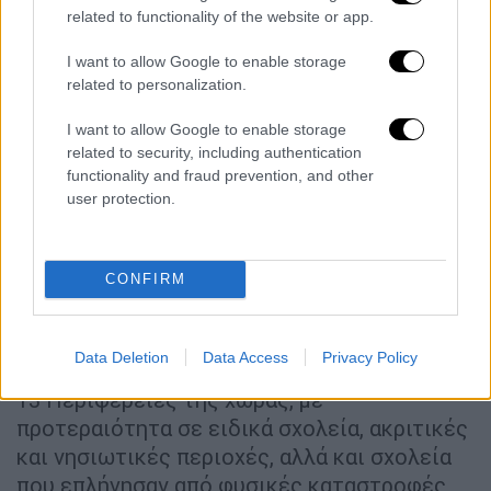
μας, καθώς το Πρόγραμμα Ανακαίνισης
related to functionality of the website or app.
Σχολικών Κτηρίων «
Μαριέττα Γιαννάκου
»
μπαίνει στη δεύτερη φάση υλοποίησης, με
I want to allow Google to enable storage
νέες παρεμβάσεις σε περισσότερα από 200
related to personalization.
σχολεία σε όλη τη χώρα. Θυμίζω ότι οι
I want to allow Google to enable storage
παρεμβάσεις αφορούν επισκευές, βελτίωση
related to security, including authentication
των υποδομών, της προσβασιμότητας και
functionality and fraud prevention, and other
συνολικά του σχολικού περιβάλλοντος,
user protection.
ώστε μαθητές και εκπαιδευτικοί να
βρίσκονται σε πιο ασφαλείς και
CONFIRM
λειτουργικούς χώρους. Ήδη, μέσα από την
πρώτη φάση του προγράμματος,
πραγματοποιήθηκαν παρεμβάσεις σε 431
Data Deletion
Data Access
Privacy Policy
σχολικές μονάδες, σε 245 Δήμους και στις
13 Περιφέρειες της χώρας, με
προτεραιότητα σε ειδικά σχολεία, ακριτικές
και νησιωτικές περιοχές, αλλά και σχολεία
που επλήγησαν από φυσικές καταστροφές.