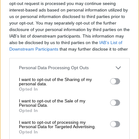
opt-out request is processed you may continue seeing
συνεργασία με την Κυβέρνηση των
interest-based ads based on personal information utilized by
Ηνωμένων Αραβικών Εμιράτων στους
us or personal information disclosed to third parties prior to
τομείς της Τεχνητής Νοημοσύνης, των νέων
your opt-out. You may separately opt-out of the further
disclosure of your personal information by third parties on the
τεχνολογιών και των ψηφιακών υποδομών.
IAB’s list of downstream participants. This information may
Η συμφωνία προβλέπει επενδύσεις στο
also be disclosed by us to third parties on the
IAB’s List of
πεδίο των αναδυόμενων τεχνολογιών,
Downstream Participants
that may further disclose it to other
συνεργασία στους τομείς της εκπαίδευσης
third parties.
και της υγείας, καθώς και την από κοινού
Please note that this website/app uses one or more Google
Personal Data Processing Opt Outs
ανάπτυξη εργαλείων που μπορούν να
services and may gather and store information including but
ενισχύσουν την αποτελεσματικότητα της
not limited to your visit or usage behaviour. You may click to
I want to opt-out of the Sharing of my
personal data.
grant or deny consent to Google and its third-party tags to
δημόσιας διοίκησης. 'Αλλωστε, στο πεδίο
Opted In
use your data for below specified purposes in below Google
της Τεχνητής Νοημοσύνης, η Ελλάδα
consent section.
I want to opt-out of the Sale of my
εξελίσσεται σε μία από τις πρώτες χώρες
Personal Data.
Opted In
που αποκτούν ολοκληρωμένο πλαίσιο για
την εισαγωγή και αξιοποίηση της ΤΝ στη
I want to opt-out of processing my
Personal Data for Targeted Advertising.
δευτεροβάθμια εκπαίδευση, τόσο από τους
Opted In
μαθητές όσο και από τους εκπαιδευτικούς.