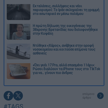
Εκτελέσεις, συλλήψεις και νέοι
περιορισμοί: Το Ιράν σκληραίνει τη γραμμή
στο εσωτερικό εν μέσω πολέμου
Η πρώτη δήλωση της οικογένειας της
38χρονης Βρετανίδας που δολοφονήθηκε
στην Κυψέλη
Ντύθηκε «Χάρος», ανέβηκε στην οροφή
νοσοκομείου και κοιτούσε επίμονα τους
ασθενείς
«Όχι γκέι 17 Pro, αλλά σπασμένο 11άρι»:
Ρώσοι διαλύουν τα iPhone τους στο TikTok
για να... γίνουν πιο άνδρες
επόμενο
άρθρο
#TAGS