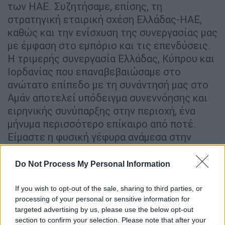
των ΗΑΕ. Συζητήσαμε, επίσης, τη
στρατηγική εταιρική σχέση Ελλάδας-ΗΑΕ,
καθώς και την ενίσχυση της συνεργασίας μας
με έμφαση στο εμπόριο και τις επενδύσεις.
Η τριμερής συνεργασία Ελλάδας, Κύπρου και
Ιορδανίας που επαναβεβαιώσαμε στο
ανώτατο επίπεδο με τη συνάντησή μας στο
Αμάν αποτελεί υπόδειγμα συνεννόησης και
ειρηνικής συνύπαρξης στην περιοχή, ένα
μήνυμα περισσότερο επίκαιρο από ποτέ.
Είμαστε η φυσική γέφυρα ανάμεσα στην
Ιορδανία, τη Μέση Ανατολή και τον Κόλπο με
την Ευρωπαϊκή Ένωση. Όσα συμβαίνουν στην
Do Not Process My Personal Information
περιοχή αφορούν άμεσα και την ασφάλεια
της Ευρώπης.
If you wish to opt-out of the sale, sharing to third parties, or
processing of your personal or sensitive information for
Στο πλαίσιο της επίσκεψής μου στο '
Αμπου
targeted advertising by us, please use the below opt-out
section to confirm your selection. Please note that after your
Ντάμπι
, υπογράψαμε και στρατηγική