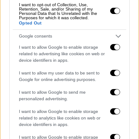
Η Κοινή Υπουργική Απόφαση, η οποία
I want to opt-out of Collection, Use,
Retention, Sale, and/or Sharing of my
υπεγράφη την προηγούμενη εβδομάδα από
Personal Data that Is Unrelated with the
Purposes for which it was collected.
την υπουργό Παιδείας, Θρησκευμάτων και
Opted Out
Αθλητισμού και τον Υπουργό Ψηφιακής
Διακυβέρνησης και Τεχνητής Νοημοσύνης,
Google consents
θέτει τους κανόνες για την υπεύθυνη,
I want to allow Google to enable storage
ασφαλή και δημιουργική χρήση της ΤΝ στην
related to advertising like cookies on web or
device identifiers in apps.
τάξη. Σε πρόσφατα σχόλιά του, ο Andreas
Schleicher, διευθυντής Εκπαίδευσης και
I want to allow my user data to be sent to
Δεξιοτήτων στον Οργανισμό Οικονομικής
Google for online advertising purposes.
Συνεργασίας και Ανάπτυξης (ΟΟΣΑ) και
I want to allow Google to send me
αρχιτέκτονας του προγράμματος PISA, εξήρε
personalized advertising.
την Ελλάδα για την εισαγωγή νέων
τεχνολογιών στην εκπαίδευση.
I want to allow Google to enable storage
related to analytics like cookies on web or
Μια ακόμα σημαντική παρέμβαση από τον
device identifiers in apps.
χώρο της εκπαίδευσης αφορά τα σχολεία
I want to allow Google to enable storage