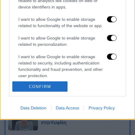
related to analytics like cookies on web or
device identifiers in apps.
I want to allow Google to enable storage
related to functionality of the website or app.
I want to allow Google to enable storage
related to personalization.
καταχώρηση
I want to allow Google to enable storage
related to security, including authentication
functionality and fraud prevention, and other
Διαβάστε ακόμη
user protection.
CONFIRM
Εκτελέσεις, συλλήψεις και νέοι
περιορισμοί: Το Ιράν σκληραίνει τη γραμμή
στο εσωτερικό εν μέσω πολέμου
Data Deletion
Data Access
Privacy Policy
Η πρώτη δήλωση της οικογένειας της
38χρονης Βρετανίδας που δολοφονήθηκε
στην Κυψέλη