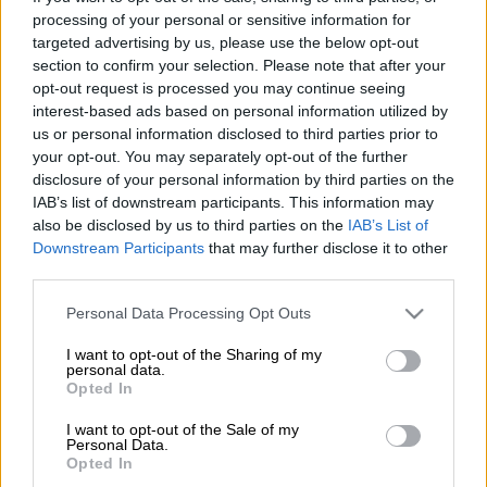
processing of your personal or sensitive information for
targeted advertising by us, please use the below opt-out
Προσθέστε το ΕΘΝΟΣ στη Google
section to confirm your selection. Please note that after your
opt-out request is processed you may continue seeing
interest-based ads based on personal information utilized by
Στη δημοσιότητα
από την Επιτροπή Ελέγχου
us or personal information disclosed to third parties prior to
της Βουλής των Ελλήνων οι δηλώσεις
your opt-out. You may separately opt-out of the further
περιουσιακής κατάστασης («
πόθεν έσχες
»)
disclosure of your personal information by third parties on the
IAB’s list of downstream participants. This information may
των πολιτικών προσώπων για το έτος 2025
also be disclosed by us to third parties on the
IAB’s List of
(χρήση 2024).
Downstream Participants
that may further disclose it to other
third parties.
Στις δηλώσεις που δημοσιοποιήθηκαν
περιλαμβάνονται και τα
στοιχεία
για τον
Please note that this website/app uses one or more Google
Personal Data Processing Opt Outs
services and may gather and store information including but
Κυριάκο Μητσοτάκη
, των
αρχηγών των
not limited to your visit or usage behaviour. You may click to
I want to opt-out of the Sharing of my
πολιτικών κομμάτων
, των μελών
personal data.
grant or deny consent to Google and its third-party tags to
Opted In
του
υπουργικού συμβουλίου
, των
use your data for below specified purposes in below Google
βουλευτών
, των
ευρωβουλευτών
, των
consent section.
I want to opt-out of the Sale of my
Personal Data.
περιφερειαρχών
, των
δημάρχων
, καθώς και
Opted In
των προσώπων που έχουν την
ευθύνη