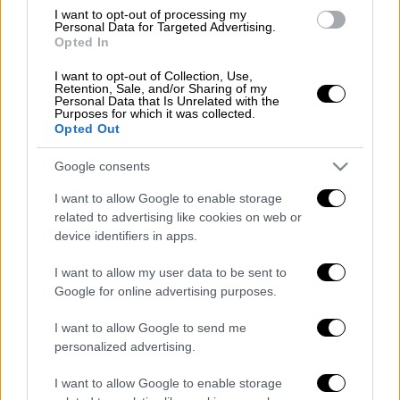
I want to opt-out of processing my
διαχείρισης των οικονομικών των
Personal Data for Targeted Advertising.
κομμάτων
.
Opted In
I want to opt-out of Collection, Use,
Δείτε εδώ τις αρχικές δηλώσεις 2025
Retention, Sale, and/or Sharing of my
(χρήση 2024)
Personal Data that Is Unrelated with the
Purposes for which it was collected.
Opted Out
Δείτε εδώ τις ετήσιες δηλώσεις 2025
(χρήση 2024)
Google consents
I want to allow Google to enable storage
Οι δηλώσεις θα παραμείνουν αναρτημένες
related to advertising like cookies on web or
για τρία έτη. Το πλήθος των ανωτέρω για το
device identifiers in apps.
έτος 2025 (χρήση 2024) είναι 17 αρχικές και
I want to allow my user data to be sent to
1.837 ετήσιες δηλώσεις.
Google for online advertising purposes.
I want to allow Google to send me
personalized advertising.
Τα σχολιά σας δημοσιεύονται άμεσα με δική σας ευθύνη. Το
ΕΘΝΟΣ θα παρεμβαίνει και τα προσβλητικά σχόλια θα
I want to allow Google to enable storage
διαγράφονται