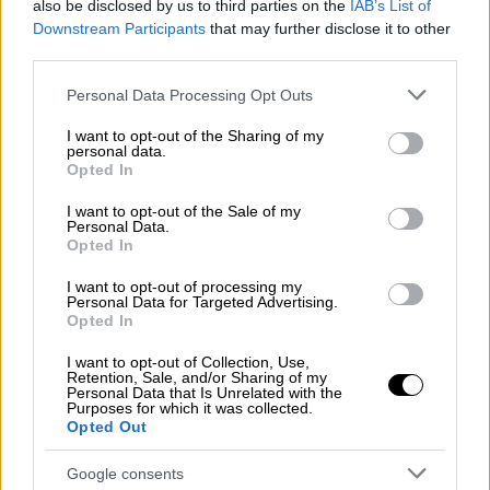
εισόδημα 36.529,56 ευρώ από μισθωτές
also be disclosed by us to third parties on the
IAB’s List of
Downstream Participants
that may further disclose it to other
υπηρεσίες και πρόσθετες αμοιβές, 21.504,96
third parties.
ευρώ από ακίνητα, καθώς και 7,49 ευρώ από
μερίσματα και τόκους.
Please note that this website/app uses one or more Google
Personal Data Processing Opt Outs
services and may gather and store information including but
Καταθέσεις
not limited to your visit or usage behaviour. You may click to
I want to opt-out of the Sharing of my
personal data.
grant or deny consent to Google and its third-party tags to
Στις τραπεζικές του καταθέσεις
Opted In
use your data for below specified purposes in below Google
εμφανίζονται λογαριασμοί σε ελληνικές
consent section.
I want to opt-out of the Sale of my
τράπεζες, με το μεγαλύτερο ποσό να
Personal Data.
Opted In
βρίσκεται σε λογαριασμό της Εθνικής
Τράπεζας, όπου δηλώνονται 55.559,78 ευρώ.
I want to opt-out of processing my
Personal Data for Targeted Advertising.
Opted In
Ακίνητη Περιουσία
Ως προς την ακίνητη περιουσία, ο πρόεδρος
I want to opt-out of Collection, Use,
Retention, Sale, and/or Sharing of my
του ΠΑΣΟΚ δηλώνει συνολικά 17 ακίνητα σε
Personal Data that Is Unrelated with the
Κρήτη, Αθήνα, Σέριφο και Βέλγιο, μεταξύ των
Purposes for which it was collected.
Opted Out
οποίων διαμερίσματα, επαγγελματικοί
χώροι, αποθήκες και οικόπεδα.
Google consents