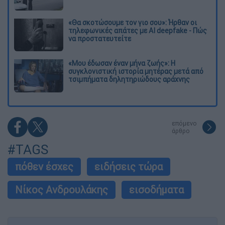
«Θα σκοτώσουμε τον γιο σου»: Ήρθαν οι
τηλεφωνικές απάτες με AI deepfake - Πώς
να προστατευτείτε
«Μου έδωσαν έναν μήνα ζωής»: Η
συγκλονιστική ιστορία μητέρας μετά από
τσιμπήματα δηλητηριώδους αράχνης
επόμενο
άρθρο
#TAGS
πόθεν έσχες
ειδήσεις τώρα
Νίκος Ανδρουλάκης
εισοδήματα