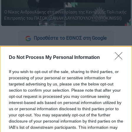
Ο Νίκος Ανδρουλάκης στη συνεδρίαση της Κεντρικής Πολιτικής
Επιτροπής του ΠΑΣΟΚ (ΔΑΝΑΗ ΔΑΥΛΟΠΟΥΛΟΥ/EUROKINISSI)
Προσθέστε το ΕΘΝΟΣ στη Google
Τα
εισοδήματα
του
Νίκου Ανδρουλάκη
για το
Do Not Process My Personal Information
2024 έφτασαν τα
58.042,01 ευρώ
, ενώ έχει
δηλώσει 17 ακίνητα, 16 τραπεζικούς
If you wish to opt-out of the sale, sharing to third parties, or
λογαριασμούς και ένα όχημα.
processing of your personal or sensitive information for
targeted advertising by us, please use the below opt-out
Το πόθεν έσχες του προέδρου του
section to confirm your selection. Please note that after your
ΠΑΣΟΚ
opt-out request is processed you may continue seeing
interest-based ads based on personal information utilized by
us or personal information disclosed to third parties prior to
Εισοδήματα
your opt-out. You may separately opt-out of the further
Σύμφωνα με τη δήλωση περιουσιακής
disclosure of your personal information by third parties on the
κατάστασης, ο Νίκος Ανδρουλάκης δήλωσε
IAB’s list of downstream participants. This information may