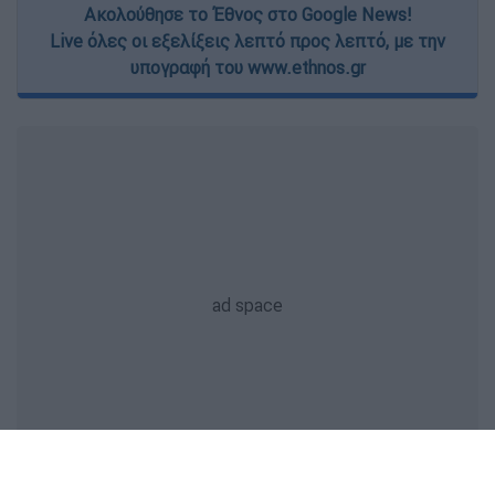
Ακολούθησε το Έθνος στο Google News!
Live όλες οι εξελίξεις λεπτό προς λεπτό, με την
υπογραφή του www.ethnos.gr