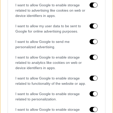
Στη φετινή δήλωση καταγράφεται νέα αγορά
I want to allow Google to enable storage
μονοκατοικίας στη Σέριφο, επιφάνειας
related to advertising like cookies on web or
περίπου 40 τετραγωνικών μέτρων, η οποία
device identifiers in apps.
αποκτήθηκε το 2024 έναντι 120.000 ευρώ.
I want to allow my user data to be sent to
Συμμετοχές και Οχήματα
Google for online advertising purposes.
Παράλληλα, ο Νίκος Ανδρουλάκης δηλώνει
I want to allow Google to send me
συμμετοχή 100% σε ατομική επιχείρηση
personalized advertising.
παροχής υπηρεσιών, καθώς και ποσοστό 2%
στη Βιοτεχνική ΜΑΝΙ ΑΕΒΕ.
I want to allow Google to enable storage
related to analytics like cookies on web or
Στη δήλωση περιλαμβάνεται επίσης ένα
device identifiers in apps.
επιβατικό ΙΧ 1.598 κυβικών, με έτος πρώτης
κυκλοφορίας το 1992.
I want to allow Google to enable storage
related to functionality of the website or app.
Δείτε αναλυτικά το πόθεν έσχες εδώ
I want to allow Google to enable storage
related to personalization.
I want to allow Google to enable storage
Τα σχολιά σας δημοσιεύονται άμεσα με δική σας ευθύνη. Το