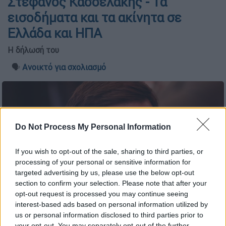
Στέφανος Κασσελάκης - Τα
εισοδήματα και τα ακίνητα σε
Ελλάδα και ΗΠΑ
Η δήλωσή του
🗣️
Ανοικτό για σχολιασμό
Do Not Process My Personal Information
If you wish to opt-out of the sale, sharing to third parties, or
processing of your personal or sensitive information for
targeted advertising by us, please use the below opt-out
section to confirm your selection. Please note that after your
opt-out request is processed you may continue seeing
interest-based ads based on personal information utilized by
us or personal information disclosed to third parties prior to
(ΧΡΗΣΤΟΣ ΜΠΟΝΗΣ//EUROKINISSI)
your opt-out. You may separately opt-out of the further