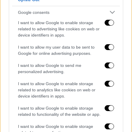
Google consents
I want to allow Google to enable storage
related to advertising like cookies on web or
device identifiers in apps.
I want to allow my user data to be sent to
καταχώρηση
Google for online advertising purposes.
I want to allow Google to send me
Διαβάστε ακόμη
personalized advertising.
Συνελήφθησαν δύο μέλη μαφίας στο
I want to allow Google to enable storage
Παλαιό Φάληρο - Οι εκβιασμοί, οι
related to analytics like cookies on web or
ξυλοδαρμοί και τα προσωνύμια «πίτμπουλ»
device identifiers in apps.
και «μπουλντόγκ»
Βίντεο-σοκ από το μακελειό σε σχολείο
I want to allow Google to enable storage
στην Ταϊλάνδη: Η στιγμή που ο 14χρονος
related to functionality of the website or app.
ανοίγει πυρ - Στους 9 ανέβηκαν οι νεκροί
I want to allow Google to enable storage
Νέα αποχώρηση από το κόμμα Καρυστιανού: