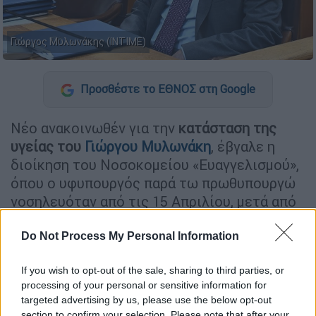
Γιώργος Μυλωνάκης (ΙΝΤΙΜΕ)
Προσθέστε το ΕΘΝΟΣ στη Google
Νέο ανακοινωθέν για την
κατάσταση της
υγείας του
Γιώργου Μυλωνάκη
, έβγαλε η
διοίκηση του Νοσοκομείου «Ευαγγελισμού»,
όπου ο υφυπουργός παρά τω πρωθυπουργώ
νοσηλευόταν από τις 15 Απριλίου, μετά από
εγκεφαλικό επεισόδιο
έπειτα από ρήξη
ανευρύσματος.
Do Not Process My Personal Information
If you wish to opt-out of the sale, sharing to third parties, or
ΔΙΑΒΑΣΤΕ ΕΠΙΣΗΣ
processing of your personal or sensitive information for
targeted advertising by us, please use the below opt-out
Πολιτική
|
11.05.2026 15:03
section to confirm your selection. Please note that after your