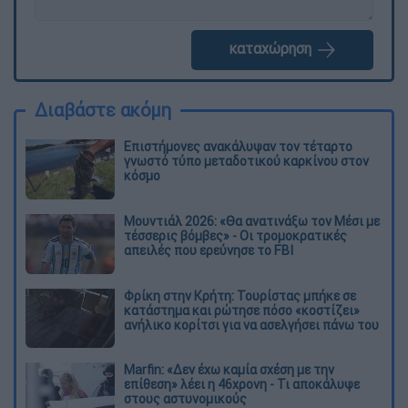
καταχώρηση
Διαβάστε ακόμη
Επιστήμονες ανακάλυψαν τον τέταρτο
γνωστό τύπο μεταδοτικού καρκίνου στον
κόσμο
Μουντιάλ 2026: «Θα ανατινάξω τον Μέσι με
τέσσερις βόμβες» - Οι τρομοκρατικές
απειλές που ερεύνησε το FBI
Φρίκη στην Κρήτη: Τουρίστας μπήκε σε
κατάστημα και ρώτησε πόσο «κοστίζει»
ανήλικο κορίτσι για να ασελγήσει πάνω του
Marfin: «Δεν έχω καμία σχέση με την
επίθεση» λέει η 46χρονη - Τι αποκάλυψε
στους αστυνομικούς