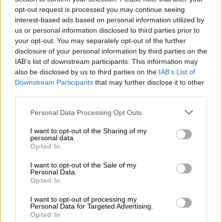
Πόθεν έσχες: Τι δήλωσαν οι πολιτικοί
opt-out request is processed you may continue seeing
αρχηγοί - Ο «πλουσιότερος» και ο
interest-based ads based on personal information utilized by
us or personal information disclosed to third parties prior to
«φτωχότερος»
your opt-out. You may separately opt-out of the further
disclosure of your personal information by third parties on the
IAB’s list of downstream participants. This information may
Πολιτική
|
11.05.2026 15:21
also be disclosed by us to third parties on the
IAB’s List of
«Είναι προϊόν AI»: Τι απαντά ο
Downstream Participants
that may further disclose it to other
Γεωργιάδης για τη φωτογραφία με
third parties.
ζευγάρι σε προσωπική στιγμή
Please note that this website/app uses one or more Google
Personal Data Processing Opt Outs
services and may gather and store information including but
not limited to your visit or usage behaviour. You may click to
I want to opt-out of the Sharing of my
personal data.
grant or deny consent to Google and its third-party tags to
Opted In
Βγήκε από τη ΜΕΘ ο Γιώργος
use your data for below specified purposes in below Google
consent section.
Μυλωνάκης
I want to opt-out of the Sale of my
Personal Data.
Opted In
Σύμφωνα με τη διοίκηση του Νοσοκομείου
«Ευαγγελισμού», η
κλινική κατάσταση του κ.
I want to opt-out of processing my
Personal Data for Targeted Advertising.
Μυλωνάκη
παρουσίασε σήμερα Δευτέρα
Opted In