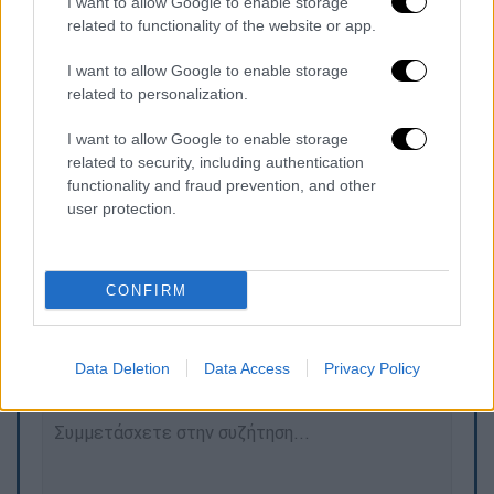
I want to allow Google to enable storage
«Ο Υφυπουργός παρά τω Πρωθυπουργώ κος
related to functionality of the website or app.
Γεώργιος Μυλωνάκης, σήμερα 11 Μαϊου 2026
I want to allow Google to enable storage
εξήλθε της ΜΕΘ του Νοσοκομείου ΓΝΑ «Ο
related to personalization.
ΕΥΑΓΓΕΛΙΣΜΟΣ», καθώς η κλινική του
κατάσταση παρουσιάζει βελτίωση και
I want to allow Google to enable storage
related to security, including authentication
κρίνεται σκόπιμη η μεταφορά του σε
functionality and fraud prevention, and other
εξειδικευμένο κέντρο αποκατάστασης».
user protection.
CONFIRM
Τα σχολιά σας δημοσιεύονται άμεσα με δική σας ευθύνη. Το
ΕΘΝΟΣ θα παρεμβαίνει και τα προσβλητικά σχόλια θα
διαγράφονται
Data Deletion
Data Access
Privacy Policy