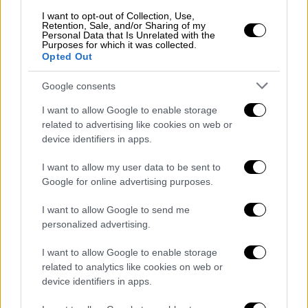
(11/5) βελτίωση, οπότε και αποσωληνώθηκε.
I want to opt-out of Collection, Use,
Retention, Sale, and/or Sharing of my
Όπως επίσης σημειώνει η διοίκηση,
κρίνεται
Personal Data that Is Unrelated with the
Purposes for which it was collected.
σκόπιμη η μεταφορά του
σε εξειδικευμένο
Opted Out
κέντρο αποκατάστασης.
Google consents
Υπενθυμίζεται πως ο υφυπουργός εισήχθη
I want to allow Google to enable storage
στο νοσοκομείο μετά από το εγκεφαλικό
related to advertising like cookies on web or
επεισόδιο που υπέστη, και έκτοτε παρέμενε
device identifiers in apps.
υπό συνεχή ιατρική φροντίδα. Τον
I want to allow my user data to be sent to
υφυπουργό είχε επισκεφτεί πολλές φορές
Google for online advertising purposes.
και
ο πρωθυπουργός Κυριάκος Μητσοτάκης
,
I want to allow Google to send me
ο οποίος έχει μιλήσει με συγγενείς του
personalized advertising.
ασθενούς και ήταν ενήμερος από το ιατρικό
προσωπικό για την κατάσταση και την
I want to allow Google to enable storage
πορεία της υγείας του.
related to analytics like cookies on web or
device identifiers in apps.
Το ιατρικό ανακοινωθέν