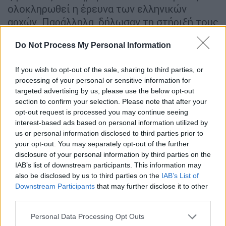
ολοκληρωθεί η έρευνα των ελληνικών
αρχών. Παράλληλα, δήλωσαν τη στήριξή τους
προς την Ελλάδα.
Do Not Process My Personal Information
ΔΙΑΒΑΣΤΕ ΕΠΙΣΗΣ
If you wish to opt-out of the sale, sharing to third parties, or
processing of your personal or sensitive information for
Ελλάδα
|
11.05.2026 08:14
targeted advertising by us, please use the below opt-out
Στόχος ρωσική νηοπομπή στη
section to confirm your selection. Please note that after your
Μεσόγειο; Τι εξετάζεται για το
opt-out request is processed you may continue seeing
interest-based ads based on personal information utilized by
θαλάσσιο drone που βρέθηκε στη
us or personal information disclosed to third parties prior to
Λευκάδα - Μεταφέρθηκε στου
your opt-out. You may separately opt-out of the further
Σκαραμαγκά
disclosure of your personal information by third parties on the
IAB’s list of downstream participants. This information may
also be disclosed by us to third parties on the
IAB’s List of
Πολιτική
|
11.05.2026 12:02
Downstream Participants
that may further disclose it to other
Γεραπετρίτης για το ουκρανικό
third parties.
drone: «Δεν θα επιτρέψουμε να
Please note that this website/app uses one or more Google
Personal Data Processing Opt Outs
αναπτυχθούν πολεμικές ενέργειες
services and may gather and store information including but