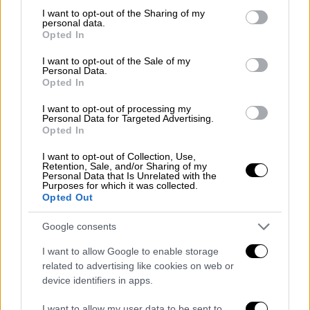
στη Μεσόγειο»
not limited to your visit or usage behaviour. You may click to
I want to opt-out of the Sharing of my
personal data.
grant or deny consent to Google and its third-party tags to
Opted In
use your data for below specified purposes in below Google
consent section.
I want to opt-out of the Sale of my
Personal Data.
Το Γενικό Επιτελείο διερευνά την
Opted In
υπόθεση
I want to opt-out of processing my
Personal Data for Targeted Advertising.
Ο κ. Γεραπετρίτης, σε δηλώσεις του
Opted In
προσερχόμενος στο Συμβούλιο
, χαρακτήρισε
I want to opt-out of Collection, Use,
το περιστατικό ιδιαίτερα σοβαρή εξέλιξη,
Retention, Sale, and/or Sharing of my
Personal Data that Is Unrelated with the
επισημαίνοντας ότι το
Γενικό Επιτελείο
Purposes for which it was collected.
Opted Out
διερευνά την υπόθεση
. Η ελληνική
κυβέρνηση, όπως ανέφερε, προτίθεται να
Google consents
προχωρήσει στα αναγκαία διπλωματικά
I want to allow Google to enable storage
διαβήματα μετά την ολοκλήρωση της
related to advertising like cookies on web or
έρευνας.
device identifiers in apps.
Ο υπουργός τόνισε ότι η Ελλάδα
δεν θα
I want to allow my user data to be sent to