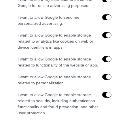
επιτρέψει την ανάπτυξη πολεμικών
Google for online advertising purposes.
ενεργειών
στην ευρύτερη περιοχή της
I want to allow Google to send me
Μεσογείου και ειδικότερα κοντά στα
personalized advertising.
ελληνικά σύνορα. Υπογράμμισε επίσης τον
σοβαρό κίνδυνο που εγκυμονεί το
I want to allow Google to enable storage
περιστατικό για
την ελευθερία της
related to analytics like cookies on web or
device identifiers in apps.
ναυσιπλοΐας, την ασφάλεια των πολιτών και
το περιβάλλον
.
I want to allow Google to enable storage
related to functionality of the website or app.
«Η
Ελλάδα θα κάνει όλα τα αναγκαία βήματα
,
έτσι ώστε να διασφαλιστεί απολύτως ότι η
I want to allow Google to enable storage
Μεσόγειος δεν θα καταστεί θέατρο
related to personalization.
πολεμικών επιχειρήσεων», κατέληξε ο κ.
I want to allow Google to enable storage
Γεραπετρίτης.
related to security, including authentication
functionality and fraud prevention, and other
Το
θαλάσσιο drone
εντοπίστηκε στα τέλη
user protection.
της περασμένης εβδομάδας από ψαρά
ανοιχτά της Λευκάδας. Οι ειδικοί