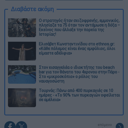
Διαβάστε ακόμη
O στρατηγός ήταν σχιζοφρενής, εμμονικός,
πλησίαζε τα 75 όταν τον αντάμωσε η δόξα –
Εκείνος που άλλαξε την πορεία της
Ιστορίας!
Ελισάβετ Κωνσταντινίδου στο ethnos.gr:
«Κάθε πόλεμος είναι ένας εμφύλιος, όλοι
είμαστε αδέλφια»
Στον εισαγγελέα ο ιδιοκτήτης του beach
bar για τον θάνατο του 4χρονου στην Πάρο -
Στο «μικροσκόπιο» ο ρόλος του
ναυαγοσώστη
Τουρνάς: Πάνω από 400 πυρκαγιές σε 10
ημέρες - «Το 90% των πυρκαγιών οφείλεται
σε αμέλεια»
επόμενο