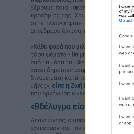
Ξέρουμε ποια κακοποίησε υπαλλήλου
I want t
of my P
προεδρίας της. Χρωστάει χρήματα σε
was col
Opted 
στην πλειοψηφία» - αιτιάσεις στις 
αντέδρασε έντονα, κάνοντας λόγο γι
Google 
«
Κάθε φορά που μιλάτε για εργαζόμε
I want t
web or d
τόσα ψέματα -
θα μηνύεστε
. Η κυρία
από τα μέσα του Φεβρουαρίου του 20
I want t
κάνει δημόσιες αναρτήσεις από την 
purpose
δίναμε μάχη κατά των πολιτικών σας.
I want 
μήνες»,
είπε η Ζωή Κωνσταντοπούλου 
που οργάνωσε ο «εσμός των παρακρα
I want t
«Βδέλυγμα είσαι!»
web or d
I want t
Απαντώντας, ο
υπουργός Υγείας
κατη
or app.
«ξεπέρασε και τον χειρότερο της εαυ