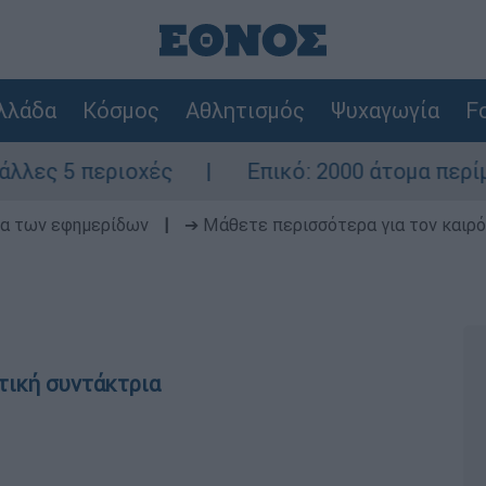
λλάδα
Κόσμος
Αθλητισμός
Ψυχαγωγία
Fo
ιοχές
Επικό: 2000 άτομα περίμεναν τον γ
δα των εφημερίδων
|
➔ Μάθετε περισσότερα για τον καιρό
τική συντάκτρια