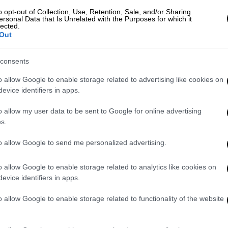
ς και συνεργάτες την περίοδο της μαύρης
o opt-out of Collection, Use, Retention, Sale, and/or Sharing
ersonal Data that Is Unrelated with the Purposes for which it
 συνεργάτιδά της! Και κουνάει το δάχτυλο
lected.
Out
οποίες η πρόεδρος της Πλεύσης Ελευθερίας
α «αισχρές» και «ελεεινές» συκοφαντίες.
consents
νη
- πολλά λεφτά της δώσατε για να λέει
o allow Google to enable storage related to advertising like cookies on
evice identifiers in apps.
 Καρακίτσου έπαψε να εργάζεται σε εμάς
25. Κάνει καριέρα ως τραγουδίστρια. Έχει
o allow my user data to be sent to Google for online advertising
Πάρο με μαγιό την ώρα που εμείς εδώ
s.
 Ήταν νταντά σε παιδάκι στην Πάρο για
to allow Google to send me personalized advertising.
η οποία έκανε λόγο για «χυδαία ψεύδη»
τικών».
o allow Google to enable storage related to analytics like cookies on
evice identifiers in apps.
o allow Google to enable storage related to functionality of the website
γόρησε την κ. Κωνσταντοπούλου πως
τό», με την τελευταία να φωνάζει από τα