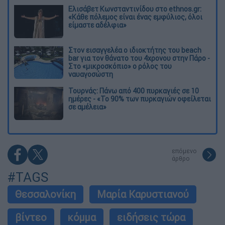
Ελισάβετ Κωνσταντινίδου στο ethnos.gr:
«Κάθε πόλεμος είναι ένας εμφύλιος, όλοι
είμαστε αδέλφια»
Στον εισαγγελέα ο ιδιοκτήτης του beach
bar για τον θάνατο του 4χρονου στην Πάρο -
Στο «μικροσκόπιο» ο ρόλος του
ναυαγοσώστη
Τουρνάς: Πάνω από 400 πυρκαγιές σε 10
ημέρες - «Το 90% των πυρκαγιών οφείλεται
σε αμέλεια»
επόμενο
άρθρο
#TAGS
Θεσσαλονίκη
Μαρία Καρυστιανού
βίντεο
κόμμα
ειδήσεις τώρα