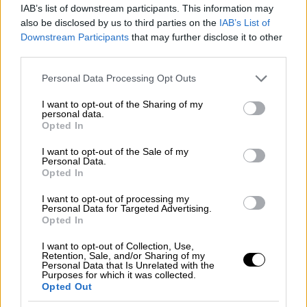
IAB’s list of downstream participants. This information may
Πολιτική
|
20.05.2026 13:52
also be disclosed by us to third parties on the
IAB’s List of
Καρυστιανού: Αποστάσεις από
Downstream Participants
that may further disclose it to other
third parties.
πρόσωπα που εμφανίζονται ως
συνεργάτες της - «Δεν υφίσταται
Please note that this website/app uses one or more Google
Personal Data Processing Opt Outs
face control»
services and may gather and store information including but
not limited to your visit or usage behaviour. You may click to
I want to opt-out of the Sharing of my
personal data.
grant or deny consent to Google and its third-party tags to
Opted In
use your data for below specified purposes in below Google
consent section.
I want to opt-out of the Sale of my
«Σας ευχαριστώ θερμά για τα μηνύματα
Personal Data.
στήριξης και αγάπης προς το κίνημά μας.
Opted In
Καθημερινά γινόμαστε όλο και περισσότεροι
I want to opt-out of processing my
και αυτό τους τρομάζει πολύ. Έτσι
Personal Data for Targeted Advertising.
Opted In
μηχανεύονται διάφορα
και θα κάνουν ακόμα
περισσότερα αλλά ούτε να μας αναχαιτίσουν
I want to opt-out of Collection, Use,
Retention, Sale, and/or Sharing of my
ούτε να σταματήσουν τον αγώνα μας για
Personal Data that Is Unrelated with the
Purposes for which it was collected.
δικαιοσύνη μπορούν» επισημαίνει η Μαρία
Opted Out
Καρυστιανού και προσθέτει: