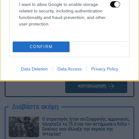
I want to allow Google to enable storage
related to security, including authentication
Τα σχολιά σας δημοσιεύονται άμεσα με δική σας ευθύνη. Το
functionality and fraud prevention, and other
ΕΘΝΟΣ θα παρεμβαίνει και τα προσβλητικά σχόλια θα
διαγράφονται
user protection.
CONFIRM
Data Deletion
Data Access
Privacy Policy
καταχώρηση
Διαβάστε ακόμη
O στρατηγός ήταν σχιζοφρενής, εμμονικός,
πλησίαζε τα 75 όταν τον αντάμωσε η δόξα –
Εκείνος που άλλαξε την πορεία της
Ιστορίας!