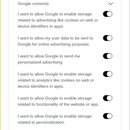
Google consents
«Γνωρίζουμε ότι
δίπλα μας θα βρεθούν
I want to allow Google to enable storage
άνθρωποι φυτευτοί και κακοπροαίρετοι
με
related to advertising like cookies on web or
σκοπό να αμαυρώσουν την καθαρή και
device identifiers in apps.
ενωτική εικόνα του κινήματος. Αλλά δεν θα
I want to allow my user data to be sent to
τα καταφέρουν. Έτσι λοιπόν με ιδιαίτερη
Google for online advertising purposes.
χαρά και τιμή σας προσκαλώ αύριο, Πέμπτη,
18:30 στον κινηματογράφο Ολύμπιον στην
I want to allow Google to send me
πλατεία Αριστοτέλους, στην αγαπημένη μας
personalized advertising.
Θεσσαλονίκη, να γίνουμε όλοι μια αγκαλιά
I want to allow Google to enable storage
και να δώσουμε το πιο δυνατό μήνυμα
related to analytics like cookies on web or
πραγματικής ελπίδας για μια νέα αρχή».
device identifiers in apps.
pic.twitter.com/LpDlKT14Kl
I want to allow Google to enable storage
related to functionality of the website or app.
— Maria Karystianou (@mkaristianou)
I want to allow Google to enable storage
May 20, 2026
related to personalization.