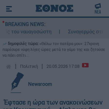
BREAKING NEWS:
λος του ναυαγοσώστη
Συναγερμός στην Κάρ
δημοφιλές τώρα:
«Θέλω τον πατέρα μου»: 27χρονη
παρέσυρε νύφη λίγες ώρες μετά το γάμο της και ζητούσε
να πάει σπίτι...
┋
Πολιτική
┋
20.05.2026 17:08
Newsroom
Έφτασε η ώρα των ανακοινώσεων