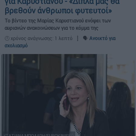
για Καρυστιανού - «Δίπλα μας θα
βρεθούν άνθρωποι φυτευτοί»
Το βίντεο της Μαρίας Καρυστιανού ενόψει των
αυριανών ανακοινώσεων για το κόμμα της
🕛 χρόνος ανάγνωσης: 1 λεπτό ┋ 🗣️
Ανοικτό για
σχολιασμό