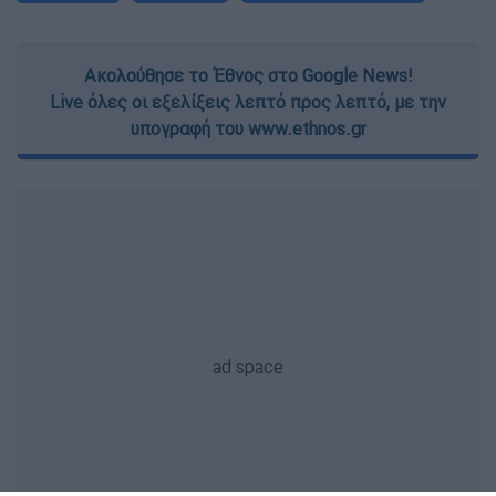
Ακολούθησε το Έθνος στο Google News!
Live όλες οι εξελίξεις λεπτό προς λεπτό, με την
υπογραφή του www.ethnos.gr