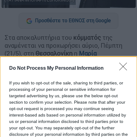
(ΤΑΤΙΑΝΑ ΜΠΟΛΑΡΗ/EUROKINISSI)
Προσθέστε το ΕΘΝΟΣ στη Google
Στα αποκαλυπτήρια του
κόμματός
της
αναμένεται να προχωρήσει αύριο, Πέμπτη
(21/5), στη
Θεσσαλονίκη
η
Μαρία
Καρυστιανού
, σύμφωνα με σχετικό βίντεο
Do Not Process My Personal Information
που δημοσίευσε.
Το κάλεσμα είναι για τις
18:30
, στον
If you wish to opt-out of the sale, sharing to third parties, or
Κινηματογράφο Ολύμπιον, στην Πλατεία
processing of your personal or sensitive information for
targeted advertising by us, please use the below opt-out
Αριστοτέλους
όπου και θα παρουσιαστούν οι
section to confirm your selection. Please note that after your
βασικές αρχές, οι στόχοι και η φυσιογνωμία
opt-out request is processed you may continue seeing
του νέου πολιτικού φορέα.
interest-based ads based on personal information utilized by
us or personal information disclosed to third parties prior to
your opt-out. You may separately opt-out of the further
ΔΙΑΒΑΣΤΕ ΕΠΙΣΗΣ
disclosure of your personal information by third parties on the