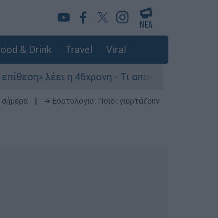
ood & Drink
Travel
Viral
» λέει η 46χρονη - Τι αποκάλυψε στους αστυνομι
 σήμερα
|
➔ Εορτολόγιο: Ποιοι γιορτάζουν