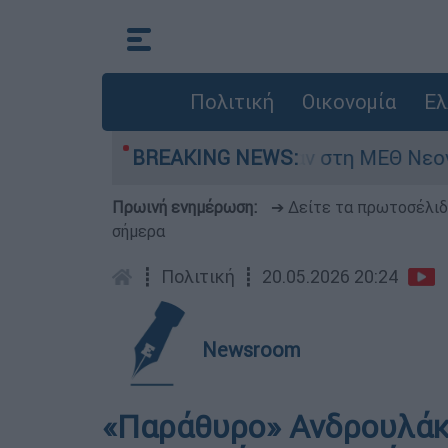
Πολιτική
Οικονομία
Ελ
 8 ημερών - Νοσηλευόταν στη ΜΕΘ Νεογνών
BREAKING NEWS:
Πρωινή ενημέρωση:
➔ Δείτε τα πρωτοσέλι
σήμερα
┋
Πολιτική
┋
20.05.2026 20:24
Newsroom
«Παράθυρο» Ανδρουλάκη