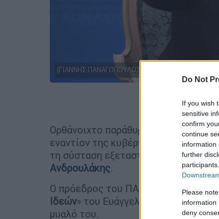
(ΓΙΑΝΝΗΣ ΠΑΝΑΓΟΠΟΥΛΟΣ/EUROKINISSI)
Do Not Pr
Προσθέστε
If you wish 
sensitive in
confirm you
Ορθάνοιχτο παράθυρο να προχωρήσε
continue se
εναντίον της κυβέρνησης, σε περίπτ
information 
τη σύσταση εξεταστικής επιτροπής 
further disc
participants
Ανδρουλάκης
.
Downstream 
Ο πρόεδρος του ΠΑΣΟΚ μιλώντας στο
Please note
Ιδεών
» του Ευάγγελου Βενιζέλου, έδ
information 
μυαλό του.
deny consent