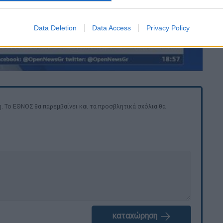
Data Deletion
Data Access
Privacy Policy
. Το ΕΘΝΟΣ θα παρεμβαίνει και τα προσβλητικά σχόλια θα
καταχώρηση