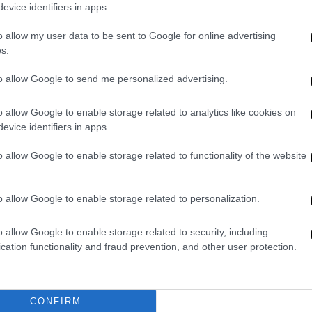
evice identifiers in apps.
α μας.
o allow my user data to be sent to Google for online advertising
ος που πουλάει το Predator βγαίνει και
s.
ίξον πώς το αξιολογείτε. Εγώ θα του
ήμιση.
Ο πρωθυπουργός επιλέγει τη σιωπή
to allow Google to send me personalized advertising.
o allow Google to enable storage related to analytics like cookies on
evice identifiers in apps.
o allow Google to enable storage related to functionality of the website
o allow Google to enable storage related to personalization.
o allow Google to enable storage related to security, including
cation functionality and fraud prevention, and other user protection.
video
CONFIRM