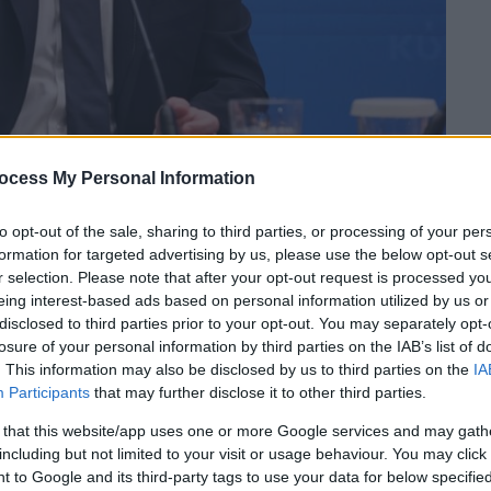
ocess My Personal Information
 το ΕΘΝΟΣ στη Google
to opt-out of the sale, sharing to third parties, or processing of your per
formation for targeted advertising by us, please use the below opt-out s
r selection. Please note that after your opt-out request is processed y
ι στην κατάθεση
πρότασης δυσπιστίας
eing interest-based ads based on personal information utilized by us or
ωση που ζητηθούν 151 ψήφοι βουλευτών για
disclosed to third parties prior to your opt-out. You may separately opt-
για τις υποκλοπές άφησε ο
Νίκος
losure of your personal information by third parties on the IAB’s list of
. This information may also be disclosed by us to third parties on the
IA
Participants
that may further disclose it to other third parties.
 συνέδριο που διοργανώνει ο «
Κύκλος
 that this website/app uses one or more Google services and may gath
ειξε ότι η πρόταση δυσπιστίας είναι στο
including but not limited to your visit or usage behaviour. You may click 
 to Google and its third-party tags to use your data for below specifi