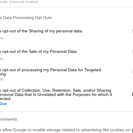
ogle consent section.
l Data Processing Opt Outs
o opt-out of the Sharing of my personal data.
λούθησή μου διατάχθηκε προφορικά;» -
In
 - Δεμίρη
o opt-out of the Sale of my Personal Data.
In
to opt-out of processing my Personal Data for Targeted
 για το εάν απορριφθεί την Παρασκευή
ing.
ικής επιτροπής, είναι στα σχέδιά του
In
κυβέρνηση είπε:
o opt-out of Collection, Use, Retention, Sale, and/or Sharing
ersonal Data that Is Unrelated with the Purposes for which it
lected.
τι δεν θα φτάσει σε αυτό το σημείο
Out
. Το 2022 να πάμε με 120 σε εξεταστική και
υ αν θα γίνουν, είναι προφανές. Από τη
μία
consents
απόστρατος αξιωματούχος του Ισραήλ
ο
λέγοντας τον Νίξον και είναι προσβλητικά
o allow Google to enable storage related to advertising like cookies on