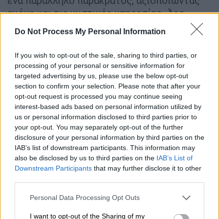
ένα παράλληλο παρακράτος, αξιοποιώντας
ακόμη και τις μυστικές υπηρεσίες. Άρα
τρίαχρόνια η απάντηση στο αφήγημα “γιατί
Do Not Process My Personal Information
δεν πάει να τον ενημερώσει ο κύριος
Δεμίρης για τους λόγους παρακολούθησης”,
If you wish to opt-out of the sale, sharing to third parties, or
είναι ότι μας κοροϊδέψατε, δεν γνώριζε καν
processing of your personal or sensitive information for
ο κύριος Δεμίρης τους λόγους που οδήγησαν
targeted advertising by us, please use the below opt-out
section to confirm your selection. Please note that after your
στην παρακολούθηση αυτή» ανάφερε ο
opt-out request is processed you may continue seeing
πρόεδρος του ΠΑΣΟΚ.
interest-based ads based on personal information utilized by
us or personal information disclosed to third parties prior to
Αναφερθείς, δε, στα όσα συνέβησαν στη
your opt-out. You may separately opt-out of the further
Βουλή με την διαδικασία για τη σύσταση
disclosure of your personal information by third parties on the
Εξεταστικής για τις υποκλοπές, έκανε λόγο
IAB’s list of downstream participants. This information may
also be disclosed by us to third parties on the
IAB’s List of
για «ένα ακόμα επεισόδιο στην
καταρράκωση
Downstream Participants
that may further disclose it to other
του κράτους δικαίου στη χώρα
. Ενοχλήθηκε
third parties.
το σύστημα του Μαξίμου, διότι όπως είχα
Please note that this website/app uses one or more Google
χρέος, ενημέρωσα τον ελληνικό λαό για τα
Personal Data Processing Opt Outs
services and may gather and store information including but
όσα έχουν πράξει με
σκοτεινούς,
not limited to your visit or usage behaviour. You may click to
I want to opt-out of the Sharing of my