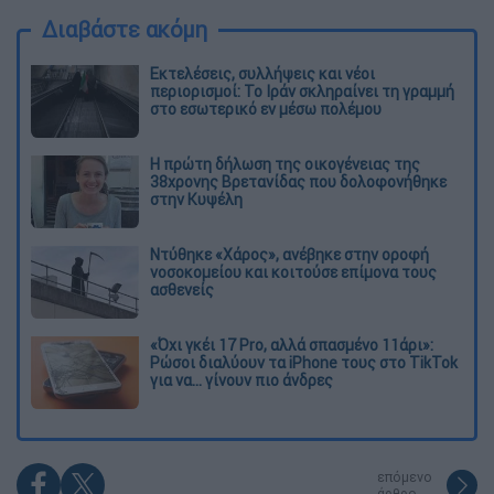
Διαβάστε ακόμη
Εκτελέσεις, συλλήψεις και νέοι
περιορισμοί: Το Ιράν σκληραίνει τη γραμμή
στο εσωτερικό εν μέσω πολέμου
Η πρώτη δήλωση της οικογένειας της
38χρονης Βρετανίδας που δολοφονήθηκε
στην Κυψέλη
Ντύθηκε «Χάρος», ανέβηκε στην οροφή
νοσοκομείου και κοιτούσε επίμονα τους
ασθενείς
«Όχι γκέι 17 Pro, αλλά σπασμένο 11άρι»:
Ρώσοι διαλύουν τα iPhone τους στο TikTok
για να... γίνουν πιο άνδρες
επόμενο
άρθρο