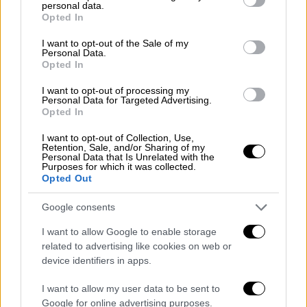
παρακρατικούς όρους
τα τελευταία χρόνια».
personal data.
grant or deny consent to Google and its third-party tags to
Opted In
use your data for below specified purposes in below Google
Η πλήρης λίστα με τις νέες
consent section.
I want to opt-out of the Sale of my
προσχωρήσεις στο ΠΑΣΟΚ
Personal Data.
Opted In
Αδαμοπούλου Αγγελική
, Δικηγόρος, πρώην
I want to opt-out of processing my
Personal Data for Targeted Advertising.
Βουλευτής ΜέΡΑ25
Opted In
Αντωνοπούλου Ρένα
, Γιατρός, πρώην Γενική
I want to opt-out of Collection, Use,
Διευθύντρια Ιατρικής Υπηρεσίας ΙΚΑ
Retention, Sale, and/or Sharing of my
Personal Data that Is Unrelated with the
Purposes for which it was collected.
Αμπάζη Εύα
, Δικηγόρος, πρώην υποψήφια
Opted Out
Βουλευτής ΜέΡΑ25
Google consents
Βαξεβανέρη Όλγα
, Επίκουρη Καθηγήτρια
I want to allow Google to enable storage
Πανεπιστημίου Δυτικής Αττικής
related to advertising like cookies on web or
device identifiers in apps.
Βεζυράκης Δημήτρης
, πρώην Πρόεδρος
Συνδέσμου Κοινωνικών Λειτουργών
I want to allow my user data to be sent to
Google for online advertising purposes.