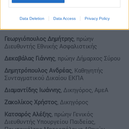
Data Deletion
Data Access
Privacy Policy
Γέροντας Αποστόλης
, Καθηγητής Νομικής
Γεωργιόπουλος Δημήτρης
, πρώην
Διευθυντής Εθνικής Ασφαλιστικής
Δεκαβάλας Γιάννης
, πρώην Δήμαρχος Σύρου
Δημητρόπουλος Ανδρέας
, Καθηγητής
Συνταγματικού Δικαίου ΕΚΠΑ
Διαμαντίδης Ιωάννης
, Δικηγόρος, ΑμεΑ
Ζακολίκος Χρήστος
, Δικηγόρος
Κατσαρός Αλέξης
, πρώην Γενικός
Διευθυντής Υπουργείου Παιδείας,