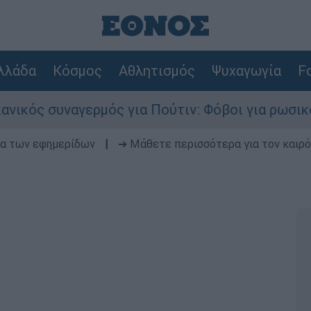
λλάδα
Κόσμος
Αθλητισμός
Ψυχαγωγία
Fo
γερμός για Πούτιν: Φόβοι για ρωσικό χτύπημα σ
δα των εφημερίδων
|
➔ Μάθετε περισσότερα για τον καιρό