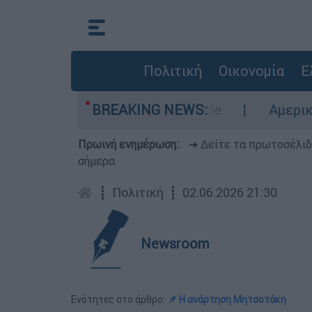
Πολιτική
Οικονομία
Ε
ι περιοχές σε red code
BREAKING NEWS:
Αμερικανικός συνα
Πρωινή ενημέρωση:
➔ Δείτε τα πρωτοσέλι
σήμερα
┋
Πολιτική
┋
02.06.2026 21:30
Newsroom
Ενότητες στο άρθρο:
📌 Η ανάρτηση Μητσοτάκη