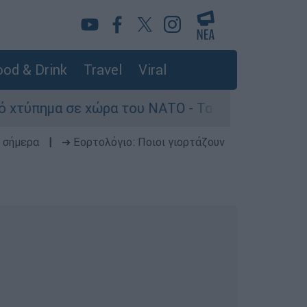
od & Drink
Travel
Viral
ε χώρα του ΝΑΤΟ - Τα βασικά σενάρια έως το 20
 σήμερα
|
➔ Εορτολόγιο: Ποιοι γιορτάζουν