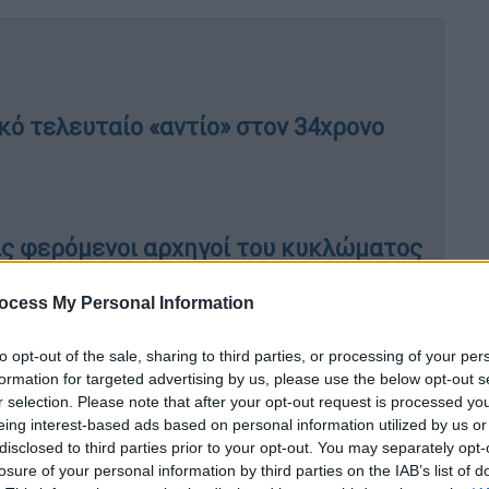
κό τελευταίο «αντίο» στον 34χρονο
ς φερόμενοι αρχηγοί του κυκλώματος
 για πέντε κακουργηματικές πράξεις
ocess My Personal Information
to opt-out of the sale, sharing to third parties, or processing of your per
στη Βουλή
η κυβερνητική πλειοψηφία για τη
formation for targeted advertising by us, please use the below opt-out s
r selection. Please note that after your opt-out request is processed y
ία υπογράφεται από όλη την
ΚΟ της Νέας
eing interest-based ads based on personal information utilized by us or
νολο)
:
disclosed to third parties prior to your opt-out. You may separately opt-
losure of your personal information by third parties on the IAB’s list of