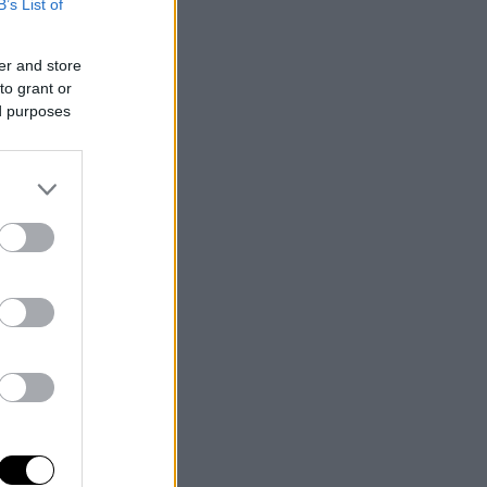
B’s List of
er and store
to grant or
ed purposes