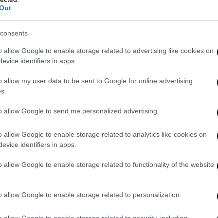
Out
consents
α Δημοκρατία καταθέτει, σήμερα, στη Βουλή
o allow Google to enable storage related to advertising like cookies on
ή Αναθεώρηση. Έναν Οδικό Χάρτη που
evice identifiers in apps.
ο πολιτικό σύστημα, αντιμετωπίζοντας
o allow my user data to be sent to Google for online advertising
όμως, ανοίγοντας και τον δρόμο για τις
s.
γκη η πατρίδα μας, βαδίζοντας στον 21ο
to allow Google to send me personalized advertising.
ές τομές σε όλα τα πεδία: από την αλλαγή
o allow Google to enable storage related to analytics like cookies on
έχρι την ανάδειξη της ηγεσίας της
evice identifiers in apps.
ων δικαστών. Και από την προστασία της
o allow Google to enable storage related to functionality of the website
έχρι την προστασία των πολιτών από την
μη, τη σύνδεση της μονιμότητας στο
λλήλων του.
o allow Google to enable storage related to personalization.
ιμες στην κοινωνία, όπως η δυνατότητα
o allow Google to enable storage related to security, including