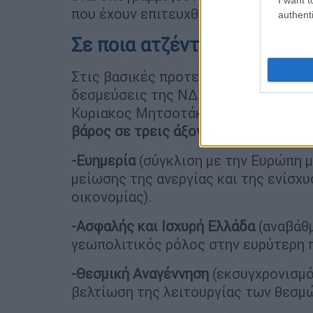
που έχουν επιτευχθεί.
authenti
Σε ποια ατζέντα ποντάρει 
Στις βασικές προτεραιότητες- που θ
δεσμεύσεις της ΝΔ για την επόμενη τ
Κυριακος Μητσοτάκης. Ειδικότερα - 
βάρος σε τρεις άξονες
:
-Ευημερία
(σύγκλιση με την Ευρώπη 
μείωσης της ανεργίας και της ενίσχ
οικονομίας).
-Ασφαλής και Ισχυρή Ελλάδα
(αναβάθμ
γεωπολιτικός ρόλος στην ευρύτερη 
-Θεσμική Αναγέννηση
(εκσυγχρονισμό
βελτίωση της λειτουργίας των θεσμ