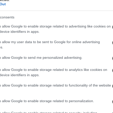
κό κοινό του κόμματος. Να σημειωθεί εδώ
Out
εξωτερικής πολιτικής έχει ασκηθεί σφοδρή
 Αντώνη Σαμαρά, ο οποίος όπως φαίνεται
consents
o allow Google to enable storage related to advertising like cookies on
γαλάζιοι» λένε πως αποτυπώνουν την
evice identifiers in apps.
ς
, καθώς καταγράφονται ποσοστά διπλάσια
o allow my user data to be sent to Google for online advertising
πέρα, είναι δεδομένο πως δεν υπάρχει
s.
ις δείχνουν πως ένα μεγάλο κομμάτι όσων
 αναποφάσιστων είχε ψηφίσει ΝΔ το 2023.
to allow Google to send me personalized advertising.
ό το κοινό
θα τονίζεται όλο και πιο
o allow Google to enable storage related to analytics like cookies on
 πως η χώρα πρέπει να προχωρήσει
evice identifiers in apps.
ψει στο ταραγμένο παρελθόν
, εν μέσω
o allow Google to enable storage related to functionality of the website
τηριστικά πως αντίπαλος δεν είναι τα
o allow Google to enable storage related to personalization.
στάθεια, η αβεβαιότητα και η ακυβερνησία,
να τεθούν υπό αμφισβήτηση οι κατακτήσεις
o allow Google to enable storage related to security, including