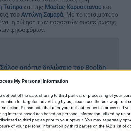
η Τσίπρα
και της
Μαρίας Καρυστιανού
και
σεις του
Αντώνη Σαμαρά
. Με το κρισιμότερο
 είναι η αύξηση των ποσοστών συσπείρωσης
ένων ψηφοφόρων.
 Σάλος από τις δηλώσεις του Βορίδη
ocess My Personal Information
to opt-out of the sale, sharing to third parties, or processing of your per
κλογών είναι να διασφαλίσουμε
formation for targeted advertising by us, please use the below opt-out s
άντα στην σωστή πλευρά της ιστορίας
r selection. Please note that after your opt-out request is processed y
eing interest-based ads based on personal information utilized by us or
disclosed to third parties prior to your opt-out. You may separately opt-
losure of your personal information by third parties on the IAB’s list of