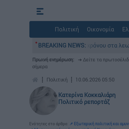
Πολιτική
Οικονομία
Ελ
 οι ΗΠΑ
Κυνήγι χρόνου στα λεωφορεία: Οι
BREAKING NEWS:
Πρωινή ενημέρωση:
➔ Δείτε τα πρωτοσέλι
σήμερα
┋
Πολιτική
┋
10.06.2026 05:50
Κατερίνα Κοκκαλιάρη
Πολιτικό ρεπορτάζ
Ενότητες στο άρθρο:
📌 Εξωτερική πολιτική και αμυ