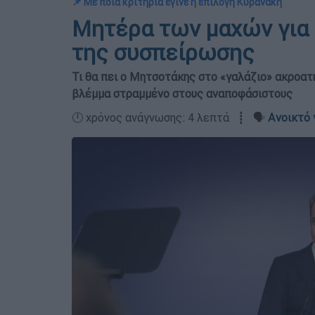
📌 Με ποια κριτήρια έγινε η επιλογή Κυρανάκη
Μητέρα των μαχών για 
της συσπείρωσης
Τι θα πει ο Μητσοτάκης στο «γαλάζιο» ακροατ
βλέμμα στραμμένο στους αναποφάσιστους
🕛 χρόνος ανάγνωσης: 4 λεπτά ┋ 🗣️
Ανοικτό 