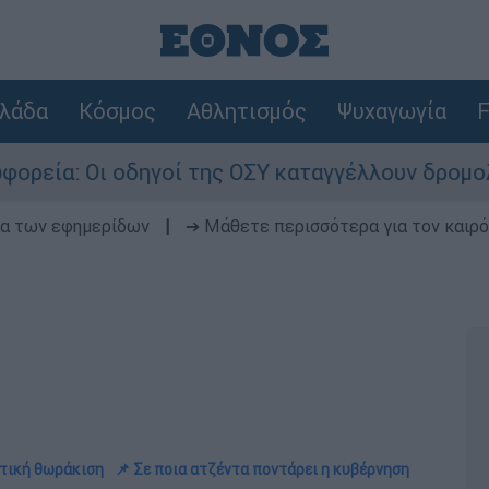
λάδα
Κόσμος
Αθλητισμός
Ψυχαγωγία
F
 οδηγοί της ΟΣΥ καταγγέλλουν δρομολόγια που «
δα των εφημερίδων
|
➔ Μάθετε περισσότερα για τον καιρό
ντική θωράκιση
📌 Σε ποια ατζέντα ποντάρει η κυβέρνηση