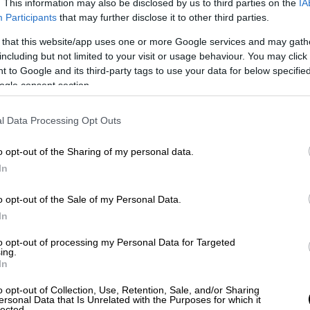
. This information may also be disclosed by us to third parties on the
IA
ήσει την σημερινή ομιλία του στα μέλη της
Participants
that may further disclose it to other third parties.
ηματοδοτεί η επιλογή του να προτείνει τον
 that this website/app uses one or more Google services and may gath
του γραμματέα
. Παράλληλα, θα εκπέμψει
including but not limited to your visit or usage behaviour. You may click 
υν ταχύτητα οι κομματικές μηχανές,
 to Google and its third-party tags to use your data for below specifi
ονται όσα κάνει η κυβέρνηση στην
ogle consent section.
l Data Processing Opt Outs
υντική θωράκιση
o opt-out of the Sharing of my personal data.
υριάκος Μητσοτάκης θα σταθεί στον
In
, απαντώντας με αυτό τον τρόπο και στους
ύντες».
o opt-out of the Sale of my Personal Data.
In
 στο σύνολο των πολιτών, μακριά από
to opt-out of processing my Personal Data for Targeted
αρακτηριστικά κυβερνητικά στελέχη.
ing.
In
ρά κινήσεων που έχουν γίνει στο πεδίο της
o opt-out of Collection, Use, Retention, Sale, and/or Sharing
ικής θωράκισης της χώρας
, με το βλέμμα
ersonal Data that Is Unrelated with the Purposes for which it
lected.