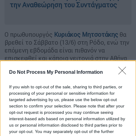
την Αναθεώρηση του Συντάγματος
Ο πρωθυπουργός
Κυριάκος Μητσοτάκης
θα
βρεθεί το Σάββατο (13/6) στη Ρόδο, ενώ την
επόμενη εβδομάδα είναι πιθανόν να
επισκεφθεί και κάποια γειτονιά στην Αθήνα.
Οι
γαλάζιες κομματικές μηχανές
Do Not Process My Personal Information
ζεσταίνονται και αύριο στη Θεσσαλονίκη θα
φιλοξενηθεί η
«γαλάζια» πολιτική ακαδημία
,
If you wish to opt-out of the sale, sharing to third parties, or
με την συμμετοχή μελών της κυβέρνησης,
processing of your personal or sensitive information for
βουλευτών και τοπικών στελεχών. Θα
targeted advertising by us, please use the below opt-out
ακολουθήσουν μέσα στις επόμενες
section to confirm your selection. Please note that after your
εβδομάδες άλλα τρία «ραντεβού» σε
Αγρίνιο,
opt-out request is processed you may continue seeing
interest-based ads based on personal information utilized by
Ιωάννινα και Λάρισα
(κάθε Πέμπτη).
us or personal information disclosed to third parties prior to
your opt-out. You may separately opt-out of the further
Παράλληλα από την
Κεντρική Μακεδονί
α