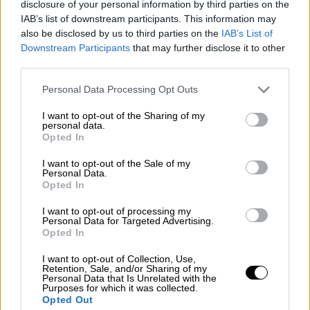
disclosure of your personal information by third parties on the
ξεκίνησαν τις εξορμήσεις τους μεικτά
IAB’s list of downstream participants. This information may
κλιμάκια, με υπουργούς, βουλευτές και
also be disclosed by us to third parties on the
IAB’s List of
στελέχη της Ν.Δ, με στόχο την προβολή των
Downstream Participants
that may further disclose it to other
third parties.
κυβερνητικών πεπραγμένων. Από την
κυβέρνηση εστιάζουν ιδιαιτέρως στη Βόρεια
Please note that this website/app uses one or more Google
Personal Data Processing Opt Outs
Ελλάδα, όπου είναι και εντονότερη η εκ
services and may gather and store information including but
not limited to your visit or usage behaviour. You may click to
I want to opt-out of the Sharing of my
δεξιών πίεση.
personal data.
grant or deny consent to Google and its third-party tags to
Opted In
use your data for below specified purposes in below Google
Να σημειωθεί εδώ πως ο πρωθυπουργός στη
consent section.
I want to opt-out of the Sale of my
σημερινή ομιλία του στην Πολιτική Επιτροπή
Personal Data.
της Ν.Δ
, θα τονίσει την ανάγκη να υπάρξει
Opted In
εξωστρέφεια και θα υπογραμμίσει πως δεν
I want to opt-out of processing my
πρέπει
να χάνονται τα όσα κάνει η
Personal Data for Targeted Advertising.
Opted In
κυβέρνηση
στην καθημερινότητα. Στην
Πειραιώς αναγνωρίζουν πως
είναι κρίσιμη η
I want to opt-out of Collection, Use,
Retention, Sale, and/or Sharing of my
αναζωογόνηση
της κομματικής βάσης και η
Personal Data that Is Unrelated with the
Purposes for which it was collected.
επανενεργοποίηση πολιτών που παραμένουν
Opted Out