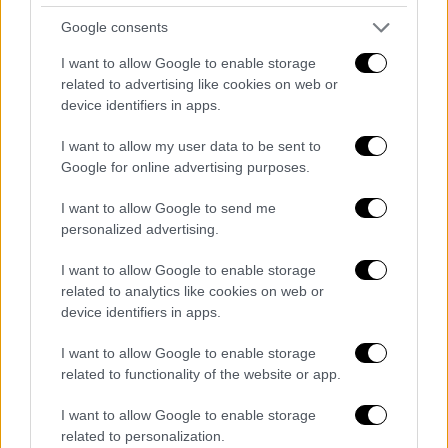
συναισθηματικά κοντά στη ΝΔ, αλλά έχουν
απομακρυνθεί από την ενεργή συμμετοχή.
Google consents
I want to allow Google to enable storage
Μία σειρά από εκδηλώσεις
ετοιμάζει μέσα
related to advertising like cookies on web or
στο καλοκαίρι το
κόμμα ΕΛ.Α.Σ του Αλέξη
device identifiers in apps.
Τσίπρα
, με την αρχή να γίνεται από την
Αττική. Μετά την εκδήλωση στο
Θησείο-
I want to allow my user data to be sent to
Google for online advertising purposes.
όπου έγιναν τα αποκαλυπτήρια
του νέου
κόμματος- σταδιακά κλειδώνουν οι
I want to allow Google to send me
επόμενες κινήσεις. Για παράδειγμα σύμφωνα
personalized advertising.
με πληροφορίες τη Δευτέρα ο
Αλέξης
I want to allow Google to enable storage
Τσίπρας
θα βρεθεί στην Κοκκινιά και έπεται
related to analytics like cookies on web or
συνέχεια. Το επόμενο διάστημα θα
device identifiers in apps.
παρουσιάζονται αναλυτικά και οι
I want to allow Google to enable storage
προγραμματικές θέσεις του κόμματος, ενώ
related to functionality of the website or app.
κρίσιμη θεωρείται η προσέγγιση μεγάλων
ομάδων όπως οι νέοι, οι μισθωτοί, οι
I want to allow Google to enable storage
αγρότες κ.α
related to personalization.