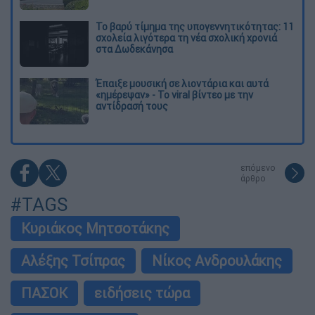
Το βαρύ τίμημα της υπογεννητικότητας: 11
σχολεία λιγότερα τη νέα σχολική χρονιά
στα Δωδεκάνησα
Έπαιξε μουσική σε λιοντάρια και αυτά
«ημέρεψαν» - Το viral βίντεο με την
αντίδρασή τους
επόμενο
άρθρο
#TAGS
Κυριάκος Μητσοτάκης
Αλέξης Τσίπρας
Νίκος Ανδρουλάκης
ΠΑΣΟΚ
ειδήσεις τώρα