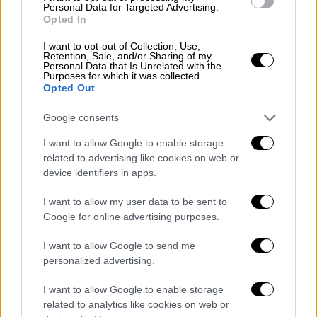
κυβερνήσει, αλλά να εξαντλήσει την Ελλάδα.
Personal Data for Targeted Advertising.
Έκανε δε λόγο για μια κωμικοτραγική
Opted In
«
Βαβέλ
», που αν και μιλάει με τελείως
I want to opt-out of Collection, Use,
διαφορετικές γλώσσες, μπορεί να
Retention, Sale, and/or Sharing of my
Personal Data that Is Unrelated with the
συνεννοηθεί μόνο σε ένα κοινό σύνθημα:
«να
Purposes for which it was collected.
Opted Out
πέσει η Νέα Δημοκρατία και ο Μητσοτάκης».
Google consents
Μάλιστα σημείωσε πως «από τη μία πλευρά,
θα παρελαύνουν με τάχα σημερινά
I want to allow Google to enable storage
related to advertising like cookies on web or
προσωπεία χθεσινοί πρωταγωνιστές, με
device identifiers in apps.
προχθεσινά συνθήματα, αλλά και κόμματα
που εισηγούνται ένα εύκολο και κυρίως
I want to allow my user data to be sent to
ακοστολόγητο
αύριο, την ώρα που η δική
Google for online advertising purposes.
τους βελόνα παραμένει κολλημένη σε
I want to allow Google to send me
περασμένες δεκαετίες. Ενώ, από την άλλη
personalized advertising.
πλευρά, ο αριστερός και δεξιός λαϊκισμός θα
συναντιούνται στο πεδίο του
I want to allow Google to enable storage
related to analytics like cookies on web or
αντισυστημισμού
». Και είναι εμφανές πως