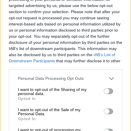
ψυχή της ούτε τον βηματισμό της» ήταν μία
targeted advertising by us, please use the below opt-out
section to confirm your selection. Please note that after your
από τις χαρακτηριστικές αποστροφές του Κ.
opt-out request is processed you may continue seeing
Μητσοτάκη
, που αναφέρθηκε σε μία σειρά
interest-based ads based on personal information utilized by
κινήσεων που αποδεικνύουν «τον
us or personal information disclosed to third parties prior to
πατριωτικό και λαϊκό μας χαρακτήρα, όχι με
your opt-out. You may separately opt-out of the further
disclosure of your personal information by third parties on the
εύκολα συνθήματα από την ασφάλεια του
IAB’s list of downstream participants. This information may
καναπέ, αλλά με δύσκολες πράξεις στο
also be disclosed by us to third parties on the
IAB’s List of
πεδίο». Μάλιστα σε άλλο σημείο της
Downstream Participants
that may further disclose it to other
τοποθέτησης του μίλησε για «
εκείνους
που
third parties.
«
πνίγονται
» μόνοι τους στα «ήρεμα νερά»,
Please note that this website/app uses one or more Google
Personal Data Processing Opt Outs
ξεχνώντας ότι αυτά τα
«ήρεμα νερά»
εμείς
services and may gather and store information including but
τα κρατάμε πάντα ελεύθερα και «γαλάζια», με
not limited to your visit or usage behaviour. You may click to
I want to opt-out of the Sharing of my
personal data.
grant or deny consent to Google and its third-party tags to
πράξεις και όχι με συνθήματα».
Opted In
use your data for below specified purposes in below Google
consent section.
Σε υψηλούς τόνους ήταν η κριτική στην
I want to opt-out of the Sale of my
Personal Data.
αντιπολίτευση με τον
Κυριάκο Μητσοτάκη
Opted In
να μιλά για «
θίασο
» που δεν έχει στόχο να
I want to opt-out of processing my