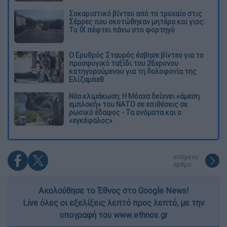
Σοκαριστικό βίντεο από το τροχαίο στις
Σέρρες που σκοτώθηκαν μητέρα και γιος:
Το ΙΧ πέφτει πάνω στο φορτηγό
Ο Ερυθρός Σταυρός έσβησε βίντεο για το
προσφυγικό ταξίδι του 26χρονου
κατηγορούμενου για τη δολοφονία της
Ελίζαμπεθ
Νέα κλιμάκωση: Η Μόσχα δείχνει «άμεση
εμπλοκή» του ΝΑΤΟ σε επιθέσεις σε
ρωσικό έδαφος - Τα ονόματα και ο
«εγκέφαλος»
επόμενο
άρθρο
Ακολούθησε το Έθνος στο Google News!
Live όλες οι εξελίξεις λεπτό προς λεπτό, με την
υπογραφή του www.ethnos.gr