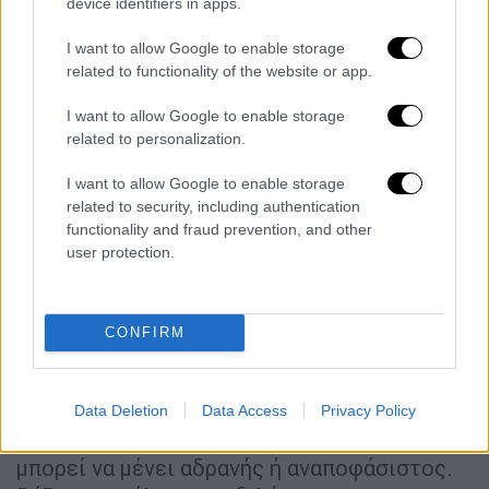
device identifiers in apps.
όσο πιο κοντά θα έρχονται οι κάλπες τόσο
θα ανεβαίνει ο πολιτικός υδράργυρος.
I want to allow Google to enable storage
related to functionality of the website or app.
Τα διλήμματα της κάλπης
I want to allow Google to enable storage
Ο
πρωθυπουργός
στην ομιλία του έθεσε το
related to personalization.
διακύβευμα των
επόμενων
εκλογών
,
I want to allow Google to enable storage
λέγοντας πως θα είναι καθοριστικές. «Η
related to security, including authentication
χώρα δεν έχει περιθώρια να χάνει χρόνο και
functionality and fraud prevention, and other
ευκαιρίες, ούτε να μπει σε έναν αδιέξοδο
user protection.
δρόμο χωρίς να έχει στο τιμόνι της μία
ισχυρή και σοβαρή κυβέρνηση» τόνισε.
CONFIRM
«Η Κυριακή της μεγάλης επιλογής θα είναι
μία. Και αυτή η μόνη Κυριακή θα πρέπει να
φέρει την αυτοδυναμία» είπε
Data Deletion
Data Access
Privacy Policy
χαρακτηριστικά, λέγοντας πως κανείς δεν
μπορεί να μένει αδρανής ή αναποφάσιστος.