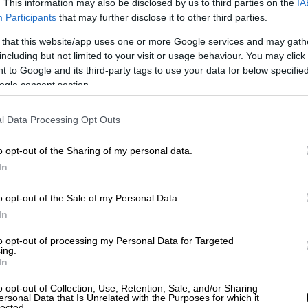
. This information may also be disclosed by us to third parties on the
IA
ς κάλπες με ένα αφήγημα σταθερότητας
Participants
that may further disclose it to other third parties.
παρεμβάσεων έδωσε ο
Κυριάκος
 that this website/app uses one or more Google services and may gath
including but not limited to your visit or usage behaviour. You may click 
 Ant1. Ειδικά για την προκαταβολή φόρου
 to Google and its third-party tags to use your data for below specifi
η τετραετία βοηθήθηκαν οι επιχειρήσεις,
ogle consent section.
θμό οι ελεύθεροι επαγγελματίες. Για να
εργάζεται το πλαίσιο της παρέμβασης στη
l Data Processing Opt Outs
νες θα υπάρχει μια πληρέστερη εικόνα για
.
o opt-out of the Sharing of my personal data.
In
ην συζήτηση για επαναφορά του
13ου
κή η αναφορά του
Κυριάκου Μητσοτάκη
-
o opt-out of the Sale of my Personal Data.
ως
«μισός 13ος μισθός έχει δοθεί μέσα από
In
 δρομολογήσει
». Παράλληλα εστίασε σε
to opt-out of processing my Personal Data for Targeted
για παράδειγμα για τους γιατρούς, τους
ing.
In
o opt-out of Collection, Use, Retention, Sale, and/or Sharing
υβέρνηση και
την μείωση του ΦΠΑ
σε
ersonal Data that Is Unrelated with the Purposes for which it
lected.