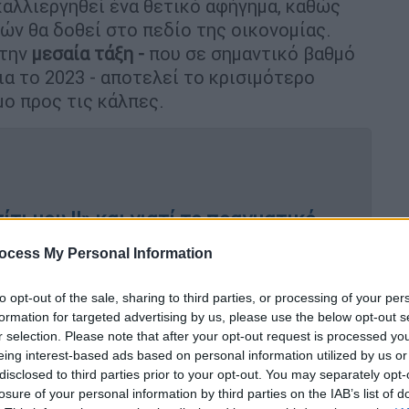
καλλιεργηθεί ένα θετικό αφήγημα, καθώς
ών θα δοθεί στο πεδίο της οικονομίας.
 την
μεσαία τάξη -
που σε σημαντικό βαθμό
ια το 2023 - αποτελεί το κρισιμότερο
μο προς τις κάλπες.
ίτι μου ΙΙ» και γιατί το πραγματικό
ικιών
ocess My Personal Information
to opt-out of the sale, sharing to third parties, or processing of your per
formation for targeted advertising by us, please use the below opt-out s
πιτελείο
έχουνε πάρει φωτιά για να
r selection. Please note that after your opt-out request is processed y
 που υπάρχει για νέα μέτρα στήριξης, που
eing interest-based ads based on personal information utilized by us or
disclosed to third parties prior to your opt-out. You may separately opt-
 νοικοκυριά. Από την κυβέρνηση τονίζουν
losure of your personal information by third parties on the IAB’s list of
νω η
δημοσιονομική ισορροπία
, με δεδομένο