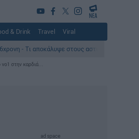
od & Drink
Travel
Viral
Τι αποκάλυψε στους αστυνομικούς
Θανατηφ
 νο1 στην καρδιά...