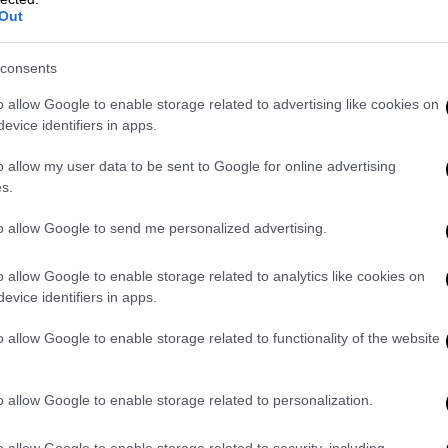
οίο έχει υπάρξει έντονο
pressing
από την
Out
υ σημειώνεται από τους «γαλάζιους» είναι
περνά το ένα
δισεκατομμύριο
ευρώ
και
consents
προτάσεις θα πρέπει να πουν από που θα
o allow Google to enable storage related to advertising like cookies on
evice identifiers in apps.
ς χθες σε ερώτηση για τον
ΦΠΑ
είπε
o allow my user data to be sent to Google for online advertising
τι όσες χώρες το δοκίμασαν,
s.
το πήραν πίσω.
Διότι τι γίνεται όταν
to allow Google to send me personalized advertising.
 η μείωση του ΦΠΑ χάνεται στην
ράδειγμα πως μειώθηκε ο ΦΠΑ σε όλα τα
o allow Google to enable storage related to analytics like cookies on
Ρόδου
αλλά τελικά, όπως είπε,
οι μειώσεις
evice identifiers in apps.
o allow Google to enable storage related to functionality of the website
ς η μητέρα των μαχών θα δοθεί στο πεδίο
ζει τους οικογενειακούς προϋπολογισμούς.
o allow Google to enable storage related to personalization.
κειται για ένα ευρωπαϊκό πρόβλημα ωστόσο
άτι των αυξήσεων που δίνονται
o allow Google to enable storage related to security, including