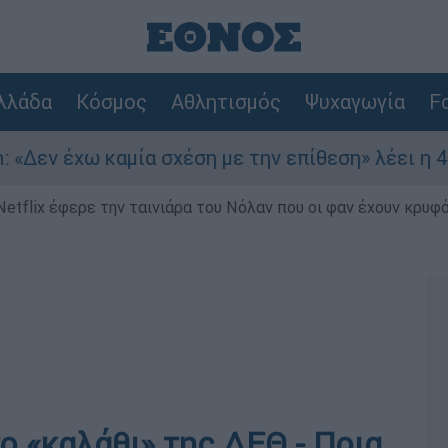
λλάδα
Κόσμος
Αθλητισμός
Ψυχαγωγία
Fo
 καμία σχέση με την επίθεση» λέει η 46χρονη - 
Netflix έφερε την ταινιάρα του Νόλαν που οι φαν έχουν κρυφό
ο «καλάθι» της ΔΕΘ - Ποια