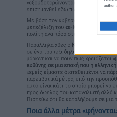
«εξουδετερώνονται» από τον πληθωρι
authenti
επισημανθεί εδώ πως τον Μάιο ο πλ
Με βάση τον κυβερνητικό σχεδιασμό 
μετεξέλιξη του
«e-Καταναλωτής»
σε 
πολίτη ανά πάσα στιγμή να συγκρίνει 
Παράλληλα χθες ο
Κυριάκος Μητσοτ
σε ένα τραπέζι δηλαδή η κυβέρνηση, 
μάρκετ και να πουν πως χρειάζεται «
ευθύνης σε μια εποχή που η ελληνική
«εμείς είμαστε διατεθειμένοι να πά
παρεμβατικά μέτρα, υπό την προϋπόθε
αυτό είναι κάτι το οποίο μπορεί να ε
προς όφελος του καταναλωτή αλλά κα
Πιστεύω ότι θα καταλήξουμε σε μια 
Ποια άλλα μέτρα «ψήνονται