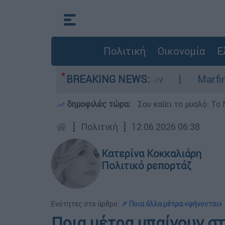
Πολιτική
Οικονομία
Ε
υόταν στη ΜΕΘ Νεογνών
BREAKING NEWS:
Marfin: «Δεν έχω
δημοφιλές τώρα:
Σου καίει το μυαλό: Το 
┋
Πολιτική
┋
12.06.2026 06:38
Κατερίνα Κοκκαλιάρη
Πολιτικό ρεπορτάζ
Ενότητες στο άρθρο:
📌 Ποια άλλα μέτρα «ψήνονται»
Ποια μέτρα μπαίνουν στ