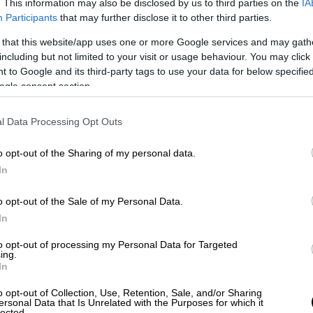
. This information may also be disclosed by us to third parties on the
IA
Participants
that may further disclose it to other third parties.
ορίδης πρόεδρος της αρμόδιας
 that this website/app uses one or more Google services and may gath
including but not limited to your visit or usage behaviour. You may click 
 to Google and its third-party tags to use your data for below specifi
ogle consent section.
α σειρά μελών της κυβέρνησης και
l Data Processing Opt Outs
αν οι υποψηφιότητες του
υπουργού
o opt-out of the Sharing of my personal data.
τής Νοημοσύνης, Δημήτρη Παπαστεργίου
στα
In
 Υγείας, Ειρήνης Αγαπηδάκη
στον Δυτικό
γείας, Μάριου Θεμιστοκλέους
στην
o opt-out of the Sale of my Personal Data.
ύ Παιδείας, Νίκου Παπαϊωάννου
στην Α΄
In
to opt-out of processing my Personal Data for Targeted
ing.
υνατή νέα άφιξη είναι αυτή του
In
Μαρινάκη
. Να σημειωθεί εδώ πως πρόκειται
o opt-out of Collection, Use, Retention, Sale, and/or Sharing
 πολλά γνωστά ονόματα του κόμματος και
ersonal Data that Is Unrelated with the Purposes for which it
lected.