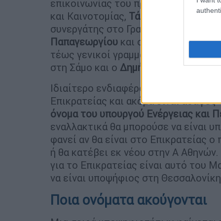
επικοινωνίας του πρωθυπουργού καθ
authenti
και Καινοτομίας,
Τάσος Γαϊτάνης
. Στ
συνεργάτης στο Γραφείο πρωθυπουργ
Παπαγεωργίου
και ο τέως Γενικός Γρ
τέως γενικοί γραμματείς θα ριχτούν 
στη Σάμο και ο
Δημήτρης Γλύμης
στη
Ιδιαίτερο ενδιαφέρον έχει ποια πρ
Επικρατείας και ακόμα είναι ασαφές 
όνομα του υπουργού Ενέργειας και 
εναλλακτικά θα μπορούσε να είναι υπ
φανεί αν θα είναι στο Επικρατείας ο
ή θα κατέβει εκ νέου στην Α Αθηνών
για το Επικρατείας είναι αυτό του Μ
να είναι υποψήφιος στη Θεσσαλονίκη
Ποια ονόματα ακούγονται