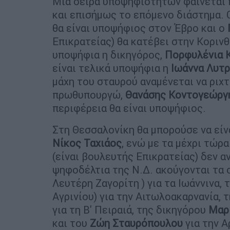
Μια σειρά υποψηφιοτήτων φαίνεται 
και επισήμως το επόμενο διάστημα.
θα είναι υποψήφιος στον Έβρο και ο
Επικρατείας) θα κατέβει στην Κορινθ
υποψήφια η δικηγόρος,
Πορφυλένια 
είναι τελικά υποψήφια η
Ιωάννα Λυτρ
μάχη του σταυρού αναμένεται να ριχ
πρωθυπουργώ,
Θανάσης Κοντογεώργ
περιφέρεια θα είναι υποψήφιος.
Στη Θεσσαλονίκη θα μπορούσε να εί
Νίκος Ταχιάος
, ενώ με τα μέχρι τώρ
(είναι βουλευτής Επικρατείας) δεν αν
ψηφοδέλτια της Ν.Δ. ακούγονται τα 
Λευτέρη Ζαγορίτη ) για τα Ιωάννινα, 
Αγρινίου) για την Αιτωλοακαρνανία, 
για τη Β' Πειραιά, της δικηγόρου
Μαρ
και του
Ζώη Σταυρόπουλου
για την Α