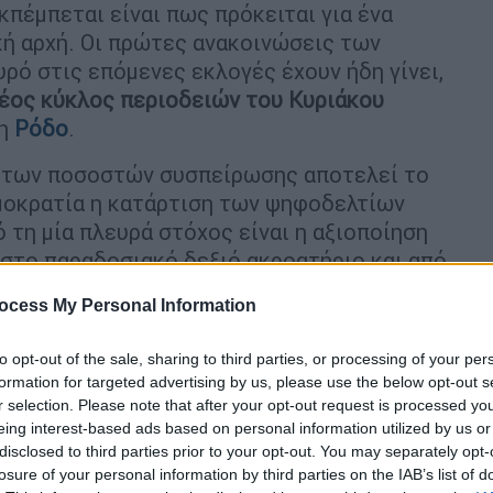
πέμπεται είναι πως πρόκειται για ένα
κή αρχή. Οι πρώτες ανακοινώσεις των
ρό στις επόμενες εκλογές έχουν ήδη γίνει,
έος κύκλος περιοδειών του Κυριάκου
τη
Ρόδο
.
η των ποσοστών συσπείρωσης αποτελεί το
ημοκρατία η κατάρτιση των ψηφοδελτίων
ό τη μία πλευρά στόχος είναι η αξιοποίηση
στο παραδοσιακό δεξιό ακροατήριο και από
τούν τα ανοίγματα στο κέντρο.
ocess My Personal Information
to opt-out of the sale, sharing to third parties, or processing of your per
formation for targeted advertising by us, please use the below opt-out s
r selection. Please note that after your opt-out request is processed y
τη για την παράτυπη μετανάστευση
eing interest-based ads based on personal information utilized by us or
disclosed to third parties prior to your opt-out. You may separately opt-
ιμη
losure of your personal information by third parties on the IAB’s list of