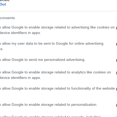
 πρώτες θέσεις ήταν ο
Κώστας Χατζηδάκης
,
Out
αμέως
, με αποτέλεσμα η μάχη του σταυρού
η συγκεκριμένη περιφέρεια είχαν επίσης
consents
Ράπτη
, ο
Νίκος Παπαθανάσης
καθώς επίσης
o allow Google to enable storage related to advertising like cookies on
 αναμένεται αυτή τη φορά να είναι
evice identifiers in apps.
 είναι υποψήφια στο Βόρειο τομέα της
ΚΑ
Φωτεινή Βρύνα
.
o allow my user data to be sent to Google for online advertising
s.
φέρον είναι η Α’ Αθηνών όπου νέα άφιξη
 Δημοκρατίας,
Αλεξάνδρα Σδούκου
. Από την
to allow Google to send me personalized advertising.
- το όνομα για οποίου είχε ακουστεί - έχει
o allow Google to enable storage related to analytics like cookies on
ψηφιότητα, καθώς το πολιτικό του βλέμμα
evice identifiers in apps.
ίων και αναμένεται να είναι ξανά
 υποψήφιος και ο εκπρόσωπος τύπου του
o allow Google to enable storage related to functionality of the website
άπαλος
.
οψηφιότητες : Στο Νότιο τομέα της Αθήνας
o allow Google to enable storage related to personalization.
μανός
που είναι διευθυντής ψηφιακής
o allow Google to enable storage related to security, including