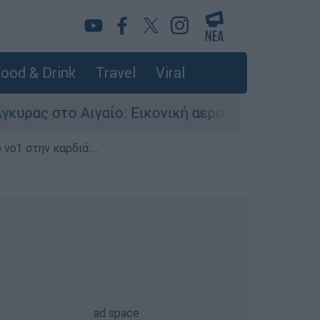
ood & Drink
Travel
Viral
γαίο: Εικονική αερομαχία ανάμεσα σε ελληνικά 
 νο1 στην καρδιά...