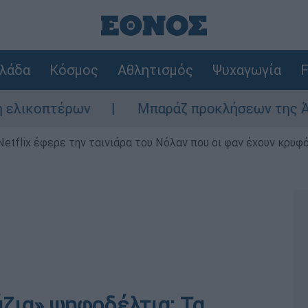
λάδα
Κόσμος
Αθλητισμός
Ψυχαγωγία
F
ων
Μπαράζ προκλήσεων της Άγκυρας στο Αι
Netflix έφερε την ταινιάρα του Νόλαν που οι φαν έχουν κρυφό
ζια» ψηφοδέλτια: Τα