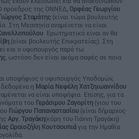
πως έχουν κλειδώσει και θα ανακοινωθούν
 Ο πρόεδρος της ΟΝΝΕΔ
, Ορφέας Γεωργίου
Γιώργος Σταμάτης
(είναι τώρα βουλευτής
ία. Στη Μεσσηνία αναμένεται να είναι
Κανελλοπούλου
. Ερωτηματικό είναι αν θα
ίβη
(είναι βουλευτής Επικρατείας). Στη
τεί και ο υφυπουργός παρά τω
ης
, ωστόσο δεν είναι ακόμα σαφές σε ποια
ναι υποψήφιος ο υφυπουργός Υποδομών,
α δεδομένα η
Μαρία Νεφέλη Χατζηιωαννίδου
αμένεται να είναι υποψήφια. Επίσης, για τα
ονόματα του
Γεράσιμου Ζαγορίτη
(γιου του
του
Γιώργου Παπαναστασίου
(είναι δήμαρχος
της
Αργ. Τραγάκη
(κόρη του Γιάννη Τραγάκη)
ίας Ωραιοζήλη Κουτσουπιά
για την Ημαθία
ργολίδα.