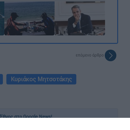
επόμενο άρθρο
Κυριάκος Μητσοτάκης
Έθνος στο Google News!
 λεπτό, με την υπογραφή του www.ethnos.gr