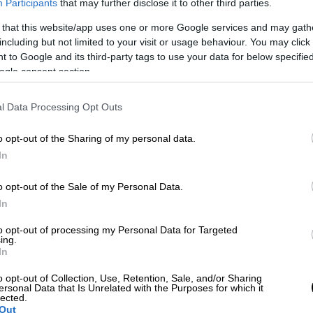
Participants
that may further disclose it to other third parties.
γρηγορότερο ρυθμό στην ιστορία - έχουμε
 that this website/app uses one or more Google services and may gath
πόμενη γενιά ένα δυσθεώρητο χρέος που θα
including but not limited to your visit or usage behaviour. You may click 
τή πολιτική - να μειώσουμε φόρους - να
 to Google and its third-party tags to use your data for below specifi
αρχικά ο πρωθυπουργός από τον δήμο
ogle consent section.
l Data Processing Opt Outs
o opt-out of the Sharing of my personal data.
In
Παππάς με απόφαση Φάμελλου - Ποιοι
o opt-out of the Sale of my Personal Data.
In
to opt-out of processing my Personal Data for Targeted
ing.
In
"τζάμπα 1" συναγωνίζεται τον "τζάμπα 2"
-
o opt-out of Collection, Use, Retention, Sale, and/or Sharing
 να ξέρετε ότι θα σας τα πάρει. Εμείς
ersonal Data that Is Unrelated with the Purposes for which it
lected.
που γίνεται μέρισμα στους πολίτες, χωρίς
Out