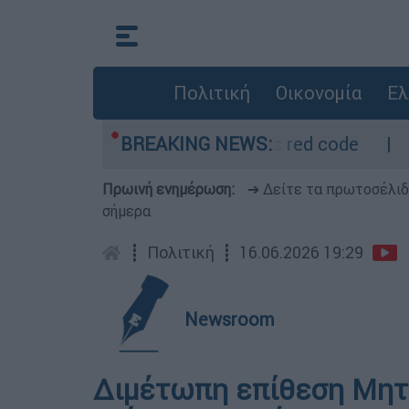
Πολιτική
Οικονομία
Ελ
ετρο - Οι περιοχές σε red code
BREAKING NEWS:
Πέθανε σε
Πρωινή ενημέρωση:
➔ Δείτε τα πρωτοσέλι
σήμερα
┋
Πολιτική
┋
16.06.2026 19:29
Newsroom
Διμέτωπη επίθεση Μητ