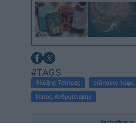
#TAGS
Αλέξης Τσίπρας
ειδήσεις τώρα
Νίκος Ανδρουλάκης
Ακολούθησε το 
Live όλες οι εξελίξεις λεπτό προς