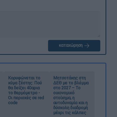
καταχώρηση
Κορυφώνεται το
Μητσοτάκης στη
κύμα ζέστης: Πού
ΔΕΘ με το βλέμμα
θα δείξει 40αρια
στο 2027 – Το
το θερμόμετρο -
οικονομικό
Οι περιοχές σε red
στοίχημα, η
code
αυτοδυναμία και η
δύσκολη διαδρομή
μέχρι τις κάλπες