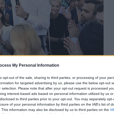
ocess My Personal Information
 το ΕΘΝΟΣ στη Google
to opt-out of the sale, sharing to third parties, or processing of your per
αι του
Αλέξη Τσίπρα
για τις πρόσφατες
formation for targeted advertising by us, please use the below opt-out s
κος Μητσοτάκης
, μιλώντας για «
τζάμπα
r selection. Please note that after your opt-out request is processed y
eing interest-based ads based on personal information utilized by us or
άζουν αυτά που δεν υπάρχουν».
disclosed to third parties prior to your opt-out. You may separately opt-
losure of your personal information by third parties on the IAB’s list of
τικά δεκαετία 80’ και 90’ είναι η ιστορία
. This information may also be disclosed by us to third parties on the
IA
για πρώτη φορά η Ελλάδα καταφέρνει να