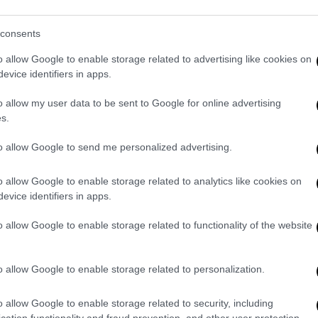
κονομικά, εμείς δεν μπορούμε να τάξουμε
ιήσουμε την επόμενη μέρα» επισήμανε ο
consents
σε:
o allow Google to enable storage related to advertising like cookies on
τα ΜΜΜ και εμείς έχουμε μηδενίσει το
evice identifiers in apps.
άλη επιφύλαξη αυτούς που μοιράζουν αυτά
o allow my user data to be sent to Google for online advertising
ουμε να ακούσουμε μέχρι τις εκλογές. Μόνο
s.
 μέρα».
to allow Google to send me personalized advertising.
 αυτούς που τάζουν και δεν μπορούν να τα
ύμε το τιμόνι της χώρας σε μια περίοδο
o allow Google to enable storage related to analytics like cookies on
ιατί ενοχλούνται από το πραγματικό
evice identifiers in apps.
ιο σε περίπτωση κρίσης;» διερωτήθηκε σε
o allow Google to enable storage related to functionality of the website
o allow Google to enable storage related to personalization.
o allow Google to enable storage related to security, including
cation functionality and fraud prevention, and other user protection.