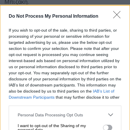
Μπιζάκη.
Do Not Process My Personal Information
ΔΙΑΒΑΣΤΕ ΕΠΙΣΗΣ
If you wish to opt-out of the sale, sharing to third parties, or
Πολιτική
|
07.07.2026 20:33
processing of your personal or sensitive information for
Η «ακτινογραφία» της ψήφου: Σε
targeted advertising by us, please use the below opt-out
ποιες ομάδες διατηρεί σαφές
section to confirm your selection. Please note that after your
προβάδισμα η Ν.Δ.- Πόσοι θέλουν
opt-out request is processed you may continue seeing
πολιτική αλλαγή
interest-based ads based on personal information utilized by
us or personal information disclosed to third parties prior to
your opt-out. You may separately opt-out of the further
disclosure of your personal information by third parties on the
IAB’s list of downstream participants. This information may
Στην συνέχεια ο κ. Μητσοτάκης κατέφθασε
also be disclosed by us to third parties on the
IAB’s List of
με τη σύζυγό του στο Λευκό Παλάτι, για να
Downstream Participants
that may further disclose it to other
third parties.
παραστεί στο δείπνο που παραθέτει ο
πρόεδρος της Τουρκίας
Ρετζέπ Ταγίπ
Please note that this website/app uses one or more Google
Personal Data Processing Opt Outs
Ερντογάν
και η σύζυγός του προς τιμήν των
services and may gather and store information including but
not limited to your visit or usage behaviour. You may click to
I want to opt-out of the Sharing of my
ηγετών των χωρών-μελών του ΝΑΤΟ.
personal data.