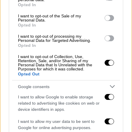
grant or deny consent to Google and its third-party tags to
Opted In
use your data for below specified purposes in below Google
consent section.
I want to opt-out of the Sale of my
Personal Data.
Opted In
I want to opt-out of processing my
Personal Data for Targeted Advertising.
Opted In
I want to opt-out of Collection, Use,
Retention, Sale, and/or Sharing of my
Personal Data that Is Unrelated with the
Purposes for which it was collected.
Opted Out
Οι δυο ηγέτες αντάλλαξαν τις καθιερωμένη
Google consents
χειραψία
στην είσοδο της προεδρικής
I want to allow Google to enable storage
κατοικίας, είχαν έναν
σύντομο διάλογο
και
related to advertising like cookies on web or
στη συνέχεια φωτογραφήθηκαν.
device identifiers in apps.
I want to allow my user data to be sent to
Google for online advertising purposes.