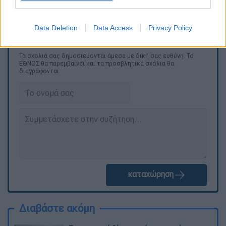
Κυριάκος Μητσοτάκης
Data Deletion
Data Access
Privacy Policy
Τα σχολιά σας δημοσιεύονται άμεσα με δική σας ευθύνη. Το
ΕΘΝΟΣ θα παρεμβαίνει και τα προσβλητικά σχόλια θα
διαγράφονται
καταχώρηση
Διαβάστε ακόμη