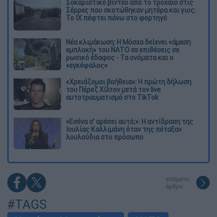
Σοκαριστικό βίντεο από το τροχαίο στις
Σέρρες που σκοτώθηκαν μητέρα και γιος:
Το ΙΧ πέφτει πάνω στο φορτηγό
Νέα κλιμάκωση: Η Μόσχα δείχνει «άμεση
εμπλοκή» του ΝΑΤΟ σε επιθέσεις σε
ρωσικό έδαφος - Τα ονόματα και ο
«εγκέφαλος»
«Χρειάζομαι βοήθεια»: Η πρώτη δήλωση
του Πέρεζ Χίλτον μετά τον live
αυτοτραυματισμό στο TikTok
«Εσένα σ’ αρέσει αυτό;»: Η αντίδραση της
Ιουλίας Καλλιμάνη όταν της πέταξαν
λουλούδια στο πρόσωπο
επόμενο
άρθρο
#TAGS