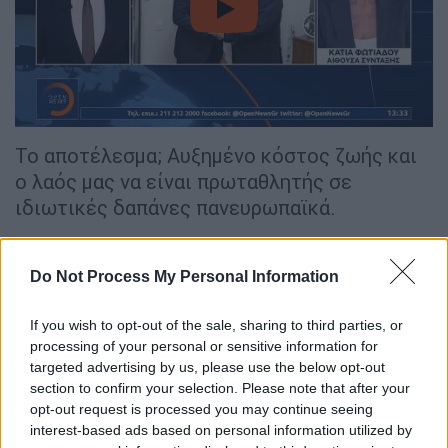
video
Το αποτέλεσμα; Αυξημένο κόστος ζωής και
ο λαός μας να είναι πρωταθλητής σε
ιδιωτικές δαπάνες πανευρωπαϊκά.
Για εμάς,
προτεραιότητα είναι το Εθνικό
Σύστημα Υγείας να αναγεννηθεί
, να
Do Not Process My Personal Information
ενισχυθεί. Ιδιαίτερα σε μία εποχή μεγάλων
ανισοτήτων, ακρίβειας και δυσκολιών για
If you wish to opt-out of the sale, sharing to third parties, or
processing of your personal or sensitive information for
τον ελληνικό λαό.
targeted advertising by us, please use the below opt-out
section to confirm your selection. Please note that after your
Γι' αυτό σήμερα, στελέχη του ΠΑΣΟΚ
opt-out request is processed you may continue seeing
βρέθηκαν σε πολλές δομές υγείας στο
interest-based ads based on personal information utilized by
λεκανοπέδιο. Είχα την τύχη και την τιμή να