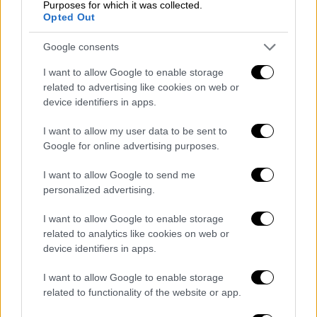
Purposes for which it was collected.
τροπολογία στη Βουλή
πριν από μερικές
Opted Out
ημέρες. Το ΠΑΣΟΚ τη στήριξε. Όμως, η
κυβέρνηση αντί να ζητήσει συγγνώμη για την
Google consents
καθυστέρηση έξι ολόκληρων ετών, έφτιαξε
I want to allow Google to enable storage
έναν μηχανισμό προπαγάνδας με fake news,
related to advertising like cookies on web or
ότι αυτό που ζητούσαμε, όταν το έφεραν στη
device identifiers in apps.
Βουλή, δεν το στηρίξαμε. Και μάλιστα, αυτή η
I want to allow my user data to be sent to
προπαγάνδα εκπορεύτηκε ακόμη και από
Google for online advertising purposes.
συνεργάτες του ίδιου του υπουργού.
I want to allow Google to send me
personalized advertising.
I want to allow Google to enable storage
related to analytics like cookies on web or
device identifiers in apps.
I want to allow Google to enable storage
related to functionality of the website or app.