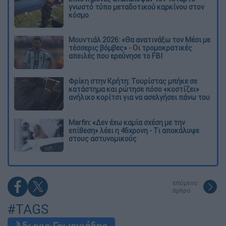
γνωστό τύπο μεταδοτικού καρκίνου στον
κόσμο
Μουντιάλ 2026: «Θα ανατινάξω τον Μέσι με
τέσσερις βόμβες» - Οι τρομοκρατικές
απειλές που ερεύνησε το FBI
Φρίκη στην Κρήτη: Τουρίστας μπήκε σε
κατάστημα και ρώτησε πόσο «κοστίζει»
ανήλικο κορίτσι για να ασελγήσει πάνω του
Marfin: «Δεν έχω καμία σχέση με την
επίθεση» λέει η 46χρονη - Τι αποκάλυψε
στους αστυνομικούς
επόμενο
άρθρο
#TAGS