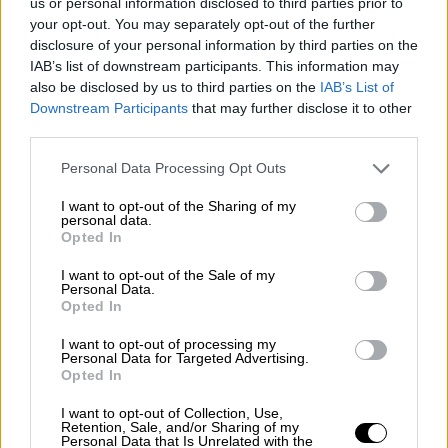
us or personal information disclosed to third parties prior to
επισκεφθώ το ΕΚΑΒ και να μιλήσω με τους
your opt-out. You may separately opt-out of the further
disclosure of your personal information by third parties on the
εργαζόμενους και τη διοίκηση. Τα
IAB’s list of downstream participants. This information may
προβλήματα είναι πολλά: υποστελέχωση,
also be disclosed by us to third parties on the
IAB’s List of
οργανόγραμμα, προμήθειες, ανανέωση του
Downstream Participants
that may further disclose it to other
στόλου.
third parties.
Please note that this website/app uses one or more Google
Τους ευχαριστώ, όχι μόνο για τον διάλογο
Personal Data Processing Opt Outs
services and may gather and store information including but
που είχαμε, αλλά πάνω απ' όλα για τον
not limited to your visit or usage behaviour. You may click to
I want to opt-out of the Sharing of my
καθημερινό τους αγώνα να στηρίξουν το
personal data.
grant or deny consent to Google and its third-party tags to
Opted In
σύστημα και τους πολίτες.
use your data for below specified purposes in below Google
consent section.
I want to opt-out of the Sale of my
Γι' αυτό και το ΠΑΣΟΚ, εδώ και έξι χρόνια,
Personal Data.
Opted In
κατέθεσε 24 φορές την τροπολογία να
υπαχθούν στα βαρέα και ανθυγιεινά οι
I want to opt-out of processing my
Personal Data for Targeted Advertising.
εργαζόμενοι του ΕΚΑΒ και οι νοσηλευτές. 24
Opted In
φορές η Νέα Δημοκρατία είπε "όχι"
.
I want to opt-out of Collection, Use,
Retention, Sale, and/or Sharing of my
Μετά από μεγάλη πίεση,
ήρθε αυτή η
Personal Data that Is Unrelated with the