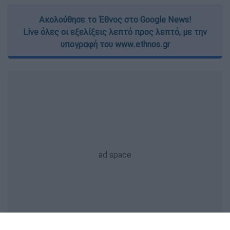
Ακολούθησε το Έθνος στο Google News!
Live όλες οι εξελίξεις λεπτό προς λεπτό, με την
υπογραφή του www.ethnos.gr