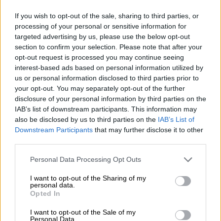
Ελλάδα δεν είναι χαρούμενη να πάρει η
If you wish to opt-out of the sale, sharing to third parties, or
Τουρκία F-35
, η Ελλάδα δεν είναι χαρούμενη
processing of your personal or sensitive information for
η Τουρκία να πάρει κινητήρες για μαχητικά
targeted advertising by us, please use the below opt-out
νέας γενιάς».
section to confirm your selection. Please note that after your
opt-out request is processed you may continue seeing
interest-based ads based on personal information utilized by
ΔΙΑΒΑΣΤΕ ΕΠΙΣΗΣ
us or personal information disclosed to third parties prior to
your opt-out. You may separately opt-out of the further
Πολιτική
|
09.07.2026 05:50
disclosure of your personal information by third parties on the
Τα τέσσερα μηνύματα που έστειλε ο
IAB’s list of downstream participants. This information may
also be disclosed by us to third parties on the
IAB’s List of
Μητσοτάκης από την Άγκυρα
Downstream Participants
that may further disclose it to other
third parties.
Please note that this website/app uses one or more Google
Personal Data Processing Opt Outs
services and may gather and store information including but
Το κρίσιμο ερώτημα προς τις ΗΠΑ
not limited to your visit or usage behaviour. You may click to
I want to opt-out of the Sharing of my
personal data.
grant or deny consent to Google and its third-party tags to
Ο κ. Δένδιας διευκρίνισε ότι η Αθήνα δεν
Opted In
use your data for below specified purposes in below Google
σκοπεύει να υποδείξει στην αμερικανική
consent section.
I want to opt-out of the Sale of my
κυβέρνηση την εξωτερική της πολιτική ή τις
Personal Data.