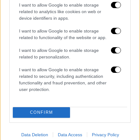
I want to allow Google to enable storage
πρόγραμμα σε μια χώρα στην ανατολική
related to analytics like cookies on web or
Μεσόγειο χωρίς την κάλυψη ότι αυτό το
device identifiers in apps.
πρόγραμμα δεν θα χρησιμοποιηθεί εναντίον
ενός άλλου κράτους μέλους, είναι υπέρ ή
I want to allow Google to enable storage
related to functionality of the website or app.
κατά των συμφερόντων των ΗΠΑ
;».
I want to allow Google to enable storage
related to personalization.
I want to allow Google to enable storage
related to security, including authentication
functionality and fraud prevention, and other
user protection.
CONFIRM
Data Deletion
Data Access
Privacy Policy