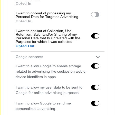
Opted In
αμυντικές της πωλήσεις, ωστόσο έθεσε ένα
καίριο ερώτημα
που απευθύνεται απευθείας
I want to opt-out of processing my
Personal Data for Targeted Advertising.
στην ηγεσία των ΗΠΑ:
Opted In
«Η γενική προσέγγισή μας είναι ότι δεν θα
I want to opt-out of Collection, Use,
Retention, Sale, and/or Sharing of my
κρίνουμε εμείς τι κάνουν οι ΗΠΑ ή σε ποιον
Personal Data that Is Unrelated with the
Purposes for which it was collected.
κάνουν πωλήσεις. Αυτό είναι δουλειά της
Opted Out
κυβέρνησης των ΗΠΑ. Έχουμε όμως μια
ερώτηση:
Είναι προς το πραγματικό
Google consents
συμφέρον των ΗΠΑ; Ναι ή όχι;
Αυτό πρέπει
I want to allow Google to enable storage
να το απαντήσουν ο λαός και η κυβέρνηση
related to advertising like cookies on web or
των ΗΠΑ».
device identifiers in apps.
Κλείνοντας, ο υπουργός Εθνικής Άμυνας
I want to allow my user data to be sent to
αναρωτήθηκε: «Είναι σίγουρο ότι για την
Google for online advertising purposes.
κυβέρνηση των ΗΠΑ το ΝΑΤΟ και ειδικά η
I want to allow Google to send me
σταθερότητα στη νοτιοανατολική Μεσόγειο
personalized advertising.
είναι κρίσιμη.
Το να δώσεις ένα εξοπλιστικό