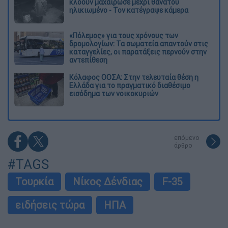
κλόουν μαχαίρωσε μέχρι θανάτου
ηλικιωμένο - Τον κατέγραψε κάμερα
«Πόλεμος» για τους χρόνους των
δρομολογίων: Τα σωματεία απαντούν στις
καταγγελίες, οι παρατάξεις περνούν στην
αντεπίθεση
Κόλαφος ΟΟΣΑ: Στην τελευταία θέση η
Ελλάδα για το πραγματικό διαθέσιμο
εισόδημα των νοικοκυριών
επόμενο
άρθρο
#TAGS
Τουρκία
Νίκος Δένδιας
F-35
ειδήσεις τώρα
ΗΠΑ