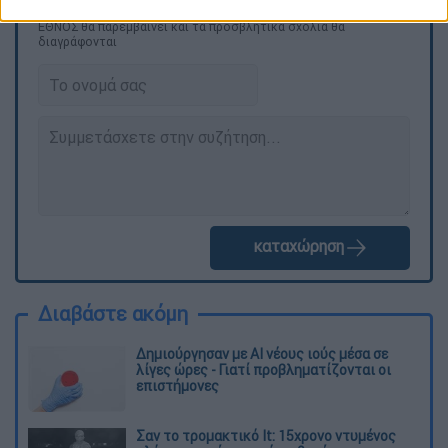
Τα σχολιά σας δημοσιεύονται άμεσα με δική σας ευθύνη. Το
ΕΘΝΟΣ θα παρεμβαίνει και τα προσβλητικά σχόλια θα
διαγράφονται
καταχώρηση
Διαβάστε ακόμη
Δημιούργησαν με AI νέους ιούς μέσα σε
λίγες ώρες - Γιατί προβληματίζονται οι
επιστήμονες
Σαν το τρομακτικό It: 15χρονο ντυμένος