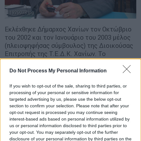
1926078.jpg
Εκλέχθηκε Δήμαρχος Χανίων τον Οκτώβριο
του 2002 και τον Ιανουάριο του 2003 μέλος
(πλειοψηφήσας σύμβουλος) της Διοικούσας
Επιτροπής της Τ.Ε.Δ.Κ. Χανίων. Το
Φεβρουάριο του 2004 εισήλθε εκ νέου στο
Δ.Σ. της Κ.Ε.Δ.Κ.Ε. και εξελέγη μέλος και
Do Not Process My Personal Information
της Εκτελεστικής της Επιτροπής.
Επανεξελέγη Δήμαρχος Χανίων τον
If you wish to opt-out of the sale, sharing to third parties, or
processing of your personal or sensitive information for
Οκτώβριο του 2006 και τον Απρίλιο του
targeted advertising by us, please use the below opt-out
2007 εξελέγη Πρόεδρος της Διοικούσας
section to confirm your selection. Please note that after your
Επιτροπής της Τ.Ε.Δ.Κ. Χανίων
opt-out request is processed you may continue seeing
interest-based ads based on personal information utilized by
Από τον Ιανουάριο του 2011 μέχρι την
us or personal information disclosed to third parties prior to
εκλογή του τον Μάιο του 2012 ήταν
your opt-out. You may separately opt-out of the further
disclosure of your personal information by third parties on the
αναπληρωτής γραμματέας της Τοπικής