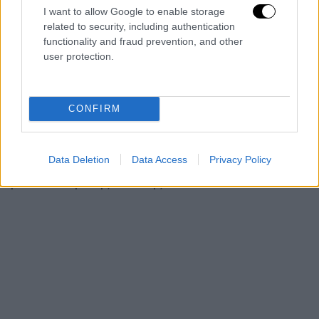
I want to allow Google to enable storage
related to security, including authentication
functionality and fraud prevention, and other
12_7.jpg
user protection.
Ο «ψηλός» της πολιτικής εξελέγη για πρώτη
φορά βουλευτής Χανίων στα 28 του, στις
CONFIRM
εκλογές της 31ης Μαρτίου 1946, με τον
συνδυασμό της Εθνικής Πολιτικής Ένωσης.
Data Deletion
Data Access
Privacy Policy
Ήταν ο νεότερος βουλευτής της πρώτης
μεταπολεμικής Βουλής.