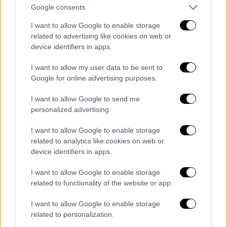
φράση που επαναλάμβαναν αρκετοί από
Google consents
εκείνους που τον γνώριζαν. Ο πρώην
I want to allow Google to enable storage
πρωθυπουργός και ο πρώην αποστάτης, με
related to advertising like cookies on web or
πολιτικό ανάστημα 1,92 μ., είχε να επιδείξει
device identifiers in apps.
τη μακροβιότερη βουλευτική καριέρα (1946-
2004). Με εξαίρεση τη μαύρη επταετία της
I want to allow my user data to be sent to
Google for online advertising purposes.
χούντας και μια τριετία που έμεινε εκτός
Βουλής, ο Κωνσταντίνος Μητσοτάκης
I want to allow Google to send me
εκλεγόταν συνεχώς από το 1946 έως το
personalized advertising.
2004. Μια θητεία που δεν έχει προηγούμενο
I want to allow Google to enable storage
στα ελληνικά δημοκρατικά χρονικά.
related to analytics like cookies on web or
device identifiers in apps.
I want to allow Google to enable storage
related to functionality of the website or app.
I want to allow Google to enable storage
related to personalization.