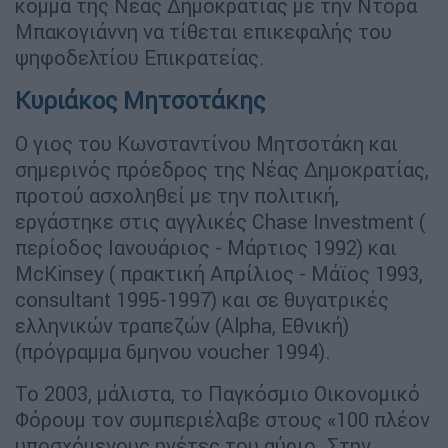
κόμμα της Νέας Δημοκρατίας με την Ντόρα
Μπακογιάννη να τίθεται επικεφαλής του
ψηφοδελτίου Επικρατείας.
Κυριάκος Μητσοτάκης
Ο γιος του Κωνσταντίνου Μητσοτάκη και
σημερινός πρόεδρος της Νέας Δημοκρατίας,
προτού ασχοληθεί με την πολιτική,
εργάστηκε στις αγγλικές Chase Investment (
περίοδος Ιανουάριος - Μάρτιος 1992) και
McKinsey ( πρακτική Απρίλιος - Μάϊος 1993,
consultant 1995-1997) και σε θυγατρικές
ελληνικών τραπεζών (Alpha, Εθνική)
(πρόγραμμα 6μηνου voucher 1994).
Το 2003, μάλιστα, το Παγκόσμιο Οικονομικό
Φόρουμ τον συμπεριέλαβε στους «100 πλέον
υποσχόμενους ηγέτες του αύριο. Στην