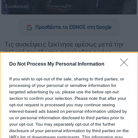
(Eurokinissi)
Προσθέστε το ΕΘΝΟΣ στη Google
Τις συσκέψεις ξεκίνησε αμέσως μετά την
τελετή παράδοσης-παραλαβής ο νέος
υπουργός Προστασίας του Πολίτη
Do Not Process My Personal Information
σηκώνοντας τα «μανίκια» μαζί με το
επιτελείο του.
If you wish to opt-out of the sale, sharing to third parties, or
processing of your personal or sensitive information for
Το απόγευμα της Τρίτης (9/7)
targeted advertising by us, please use the below opt-out
πραγματοποιήθηκε υπό τον
Μιχάλη
section to confirm your selection. Please note that after your
Χρυσοχοϊδη
μια μεγάλη σύσκεψη στο
opt-out request is processed you may continue seeing
interest-based ads based on personal information utilized by
υπουργείο με υψηλούς αξιωματικούς της
us or personal information disclosed to third parties prior to
ΕΛ.ΑΣ. Κατά την σύσκεψη αυτή εντύπωση
your opt-out. You may separately opt-out of the further
προκάλεσε το γεγονός ότι στην ουσία
δεν
disclosure of your personal information by third parties on the
κλήθηκε η ηγεσία της Ελληνικής Αστυνομίας,
IAB’s list of downstream participants. This information may