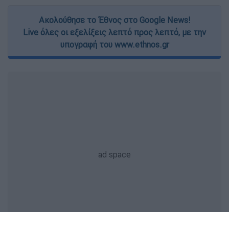
Ακολούθησε το Έθνος στο Google News!
Live όλες οι εξελίξεις λεπτό προς λεπτό, με την
υπογραφή του www.ethnos.gr