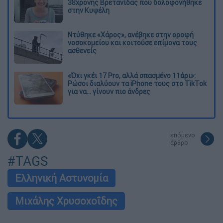
38χρονης Βρετανίδας που δολοφονήθηκε
στην Κυψέλη
Ντύθηκε «Χάρος», ανέβηκε στην οροφή
νοσοκομείου και κοιτούσε επίμονα τους
ασθενείς
«Όχι γκέι 17 Pro, αλλά σπασμένο 11άρι»:
Ρώσοι διαλύουν τα iPhone τους στο TikTok
για να... γίνουν πιο άνδρες
επόμενο
άρθρο
#TAGS
Ελληνική Αστυνομία
Μιχάλης Χρυσοχοΐδης