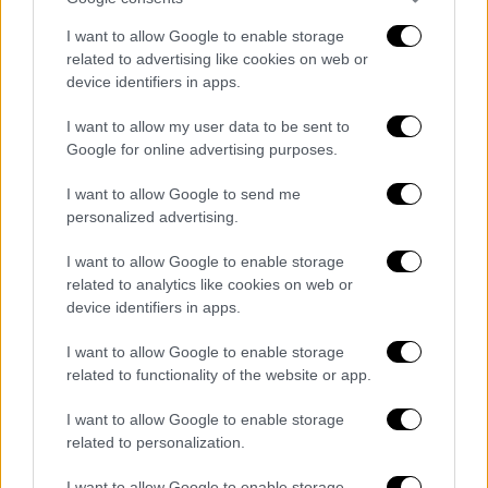
I want to allow Google to enable storage
ΠΟΛΙΤΙΚΗ
09.07.2019
16:50
related to advertising like cookies on web or
Ο Φώτης Νασιάκος που εξάρθρωσε τη 17Ν
device identifiers in apps.
άτυπος σύμβουλος του Χρυσοχοΐδη
I want to allow my user data to be sent to
Ο Φώτης Νασιάκος που εξάρθρωσε τη 17Ν
Google for online advertising purposes.
άτυπος σύμβουλος του Χρυσοχοΐδη
I want to allow Google to send me
Κατά την σύσκεψη συμμετείχαν
personalized advertising.
αρκετοί διευθυντές υπηρεσιών Αττικής
αλλά και διοικητές ασφάλειας, όμως, δεν
I want to allow Google to enable storage
related to analytics like cookies on web or
παρευρέθηκαν ποτέ ο αρχηγός κ. Άρης
device identifiers in apps.
Ανδρικόπουλος, ο υπαρχηγός κ. Μιχάλης
Καραμαλάκης, αλλά και οι αντιστράτηγοι.
I want to allow Google to enable storage
related to functionality of the website or app.
Ο νέος υπουργός ζήτησε κατά την σύσκεψη
να μιλήσει για την στελέχωση των
I want to allow Google to enable storage
related to personalization.
υπηρεσιών πρώτης γραμμής, ενώ ζήτησε από
αύριο το πρωί κιόλας οι αστυνομικοί
I want to allow Google to enable storage