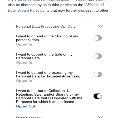
also be disclosed by us to third parties on the
IAB’s List of
κάτι που επιβεβαιώνει ότι ο νέος υπουργός
Downstream Participants
that may further disclose it to other
έχει αποφασίσει να προχωρήσει σε μεγάλες
third parties.
αλλαγές.
Please note that this website/app uses one or more Google
Personal Data Processing Opt Outs
services and may gather and store information including but
not limited to your visit or usage behaviour. You may click to
I want to opt-out of the Sharing of my
personal data.
grant or deny consent to Google and its third-party tags to
Opted In
use your data for below specified purposes in below Google
consent section.
I want to opt-out of the Sale of my
Personal Data.
Opted In
I want to opt-out of processing my
Personal Data for Targeted Advertising.
Opted In
I want to opt-out of Collection, Use,
Retention, Sale, and/or Sharing of my
Personal Data that Is Unrelated with the
Purposes for which it was collected.
Opted Out
Υπ. προστασίας πολίτη
Google consents