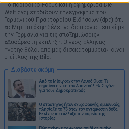
Το περιοδικό Focus και η εφημερίδα Die
Welt αναμεταδίδουν τηλεγράφημα του
Γερμανικού Πρακτορείου Ειδήσεων (dpa) ότι
«ο Μητσοτάκης θέλει να διαπραγματευτεί με
την Γερμανία για τις αποζημιώσεις».
«Δυσάρεστη έκπληξη: Ο νέος Έλληνας
ηγέτης θέλει από μας δισεκατομμύρια», είναι
ο τίτλος της Bild.
Διαβάστε ακόμη
Από το Μίσιγκαν στον Λευκό Οίκο: Τι
σημαίνει η νίκη του Αμπντούλ Ελ-Σαγέντ
για τους Δημοκρατικούς
O στρατηγός ήταν σχιζοφρενής, εμμονικός,
πλησίαζε τα 75 όταν τον αντάμωσε η δόξα –
Εκείνος που άλλαξε την πορεία της
Ιστορίας!
Πώς πνίγηκε το 4χρονο παιδί σε πισίνα