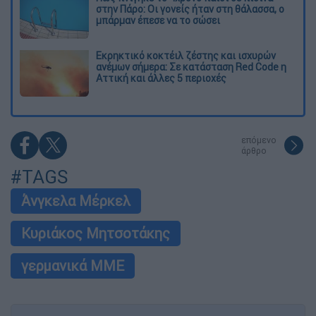
στην Πάρο: Οι γονείς ήταν στη θάλασσα, ο
μπάρμαν έπεσε να το σώσει
Εκρηκτικό κοκτέιλ ζέστης και ισχυρών
ανέμων σήμερα: Σε κατάσταση Red Code η
Αττική και άλλες 5 περιοχές
επόμενο
άρθρο
#TAGS
Άνγκελα Μέρκελ
Κυριάκος Μητσοτάκης
γερμανικά ΜΜΕ