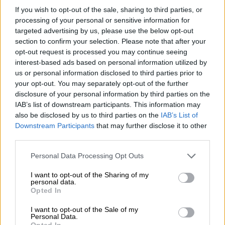
έφθασε στο Βερολίνο με καθαρό μήνυμα, ότι
If you wish to opt-out of the sale, sharing to third parties, or
processing of your personal or sensitive information for
θέλει να αφήσει πίσω του τα τελευταία δέκα
targeted advertising by us, please use the below opt-out
χρόνια κρίσης, με την βοήθεια της
section to confirm your selection. Please note that after your
Ευρωπαϊκής Ένωσης και ιδιαίτερα της
opt-out request is processed you may continue seeing
Γερμανίας. «Το γεγονός ότι η ίδια η κυρία
interest-based ads based on personal information utilized by
us or personal information disclosed to third parties prior to
Μέρκελ στις δηλώσεις της είπε ότι παίζει
your opt-out. You may separately opt-out of the further
μεγάλο ρόλο η ψυχολογία δείχνει ότι η
disclosure of your personal information by third parties on the
Ελλάδα είναι σε αυτόν τον δρόμο, ότι δεν
IAB’s list of downstream participants. This information may
έχει και τόσο άδικο ο Έλληνας
also be disclosed by us to third parties on the
IAB’s List of
Downstream Participants
that may further disclose it to other
πρωθυπουργός όταν λέει ότι η Ελλάδα έχει
third parties.
βγει από την κρίση. Μπορούσε κανείς να
διαβάσει ανάμεσα στις γραμμές ότι η
Please note that this website/app uses one or more Google
Personal Data Processing Opt Outs
services and may gather and store information including but
Μέρκελ στηρίζει αυτή την πορεία του
not limited to your visit or usage behaviour. You may click to
I want to opt-out of the Sharing of my
ομολόγου της και πιστεύω ότι δεν θα του
personal data.
grant or deny consent to Google and its third-party tags to
Opted In
βάλει εμπόδια στην πορεία του», ανέφερε ο
use your data for below specified purposes in below Google
σχολιαστής.
consent section.
I want to opt-out of the Sale of my
Personal Data.
Opted In