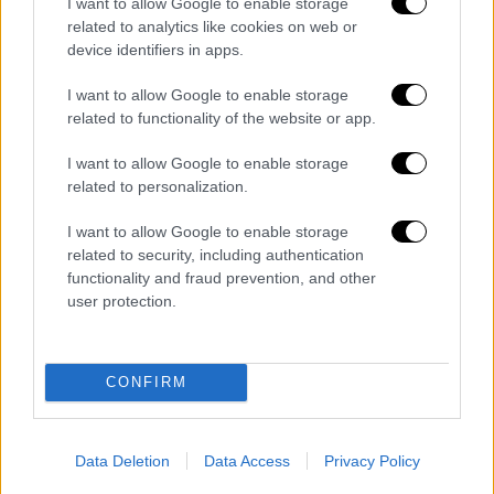
I want to allow Google to enable storage
Σε μια «εμφανή προσπάθεια να μην
related to analytics like cookies on web or
εστιάσουν στις δυσκολίες του παρελθόντος,
device identifiers in apps.
αλλά σε ευκαιρίες του μέλλοντος»,
I want to allow Google to enable storage
αναφέρεται σχολιάζοντας την εμφάνιση των
related to functionality of the website or app.
δύο ηετών η Deutsche Welle.
I want to allow Google to enable storage
Τα γερμανικά ΜΜΕ στο σύνολό τους
related to personalization.
μεταδίδουν επίσης και την αναφορά του
πρωθυπουργού στην διεκδίκηση πολεμικών
I want to allow Google to enable storage
related to security, including authentication
επανορθώσεων, συνδέοντάς την με τις
functionality and fraud prevention, and other
αντίστοιχες απαιτήσεις που διατυπώνει η
user protection.
Πολωνία. «Η Ελλάδα θέλει αποζημιώσεις»,
γράφει το δεύτερο κανάλι της γερμανικής
δημόσιας τηλεόρασης ZDF στην ιστοσελίδα
CONFIRM
του, ενώ στο κεντρικό δελτίο του
αναφέρθηκε εκτενώς στις ελληνικές θέσεις
για το θέμα.
Data Deletion
Data Access
Privacy Policy