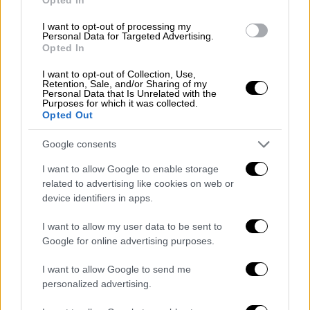
Ο Έλληνας πρωθυπουργός «ζητά επενδύσεις
και όχι χάρες», είναι ο τίτλος
I want to opt-out of processing my
Personal Data for Targeted Advertising.
δημοσιεύματος του περιοδικού Der Spiegel,
Opted In
στο οποίο επισημαίνεται ότι ο Κυριάκος
Μητσοτάκης εμφανίστηκε στο Βερολίνο ως
I want to opt-out of Collection, Use,
Retention, Sale, and/or Sharing of my
μεταρρυθμιστής και «προς το παρόν δεν
Personal Data that Is Unrelated with the
Purposes for which it was collected.
θέλει να ζητήσει χαλάρωση των μέτρων
Opted Out
λιτότητας». «Για την 'Αγγελα Μέρκελ μια νέα
Google consents
εμπειρία: ο Κυριάκος Μητσοτάκης είναι ο
πρώτος Έλληνας πρωθυπουργός από την
I want to allow Google to enable storage
αρχή της κρίσης ο οποίος σε επίσκεψή του
related to advertising like cookies on web or
device identifiers in apps.
στο Βερολίνο δεν ζητά βοήθεια από την
Καγκελάριο. Το μήνυμα, το οποίο βγαίνει από
I want to allow my user data to be sent to
το στρατόπεδο του προσφάτως εκλεγμένου
Google for online advertising purposes.
συντηρητικού πρωθυπουργού, είναι
I want to allow Google to send me
ενδεικτικό μιας νέας αυτοπεποίθησης στην
personalized advertising.
Αθήνα», γράφει το περιοδικό.