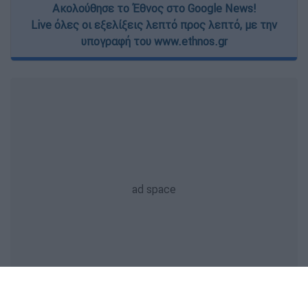
Ακολούθησε το Έθνος στο Google News!
Live όλες οι εξελίξεις λεπτό προς λεπτό, με την
υπογραφή του www.ethnos.gr