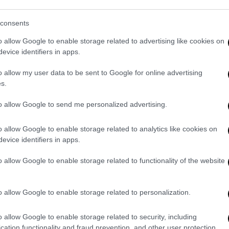
ην ευημερία του ελληνικού λαού, καθώς θα
consents
μείς όπως η γεωργία και ο τουρισμός»,
μετώπιση των επιπτώσεων της κλιματικής
o allow Google to enable storage related to advertising like cookies on
βερνητικών μας πολιτικών».
evice identifiers in apps.
o allow my user data to be sent to Google for online advertising
s.
to allow Google to send me personalized advertising.
o allow Google to enable storage related to analytics like cookies on
evice identifiers in apps.
o allow Google to enable storage related to functionality of the website
o allow Google to enable storage related to personalization.
o allow Google to enable storage related to security, including
cation functionality and fraud prevention, and other user protection.