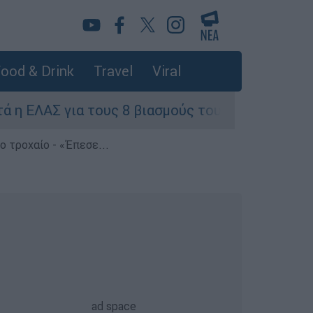
ood & Drink
Travel
Viral
α τους 8 βιασμούς τουριστριών - «Μόνο 3 περισ
 τροχαίο - «Έπεσε...