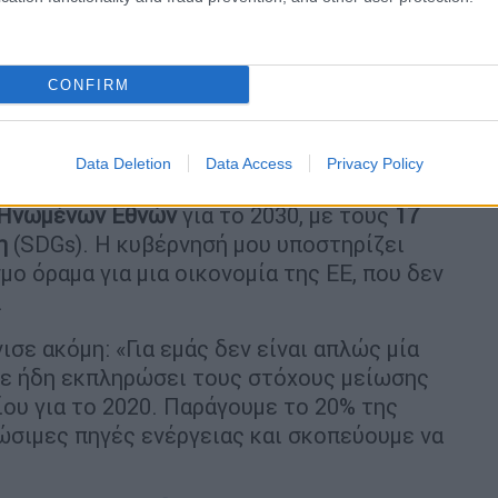
CONFIRM
ΗΠΑ με ξένους ηγέτες (vid)
ΗΠΑ με ξένους ηγέτες (vid)
Data Deletion
Data Access
Privacy Policy
εσμευμένοι στην
εφαρμογή της Συμφωνίας
 Ηνωμένων Εθνών
για το 2030, με τους
17
η
(SDGs). Η κυβέρνησή μου υποστηρίζει
ο όραμα για μια οικονομία της ΕΕ, που δεν
.
ισε ακόμη: «Για εμάς δεν είναι απλώς μία
με ήδη εκπληρώσει τους στόχους μείωσης
ου για το 2020. Παράγουμε το 20% της
ώσιμες πηγές ενέργειας και σκοπεύουμε να