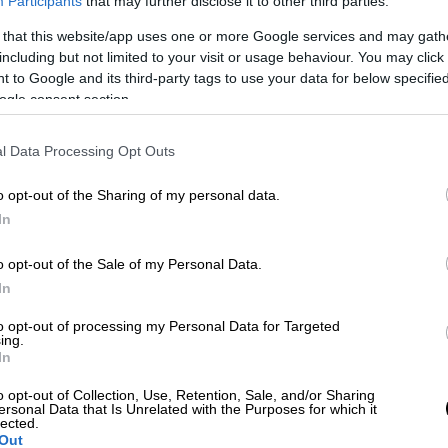
Participants
that may further disclose it to other third parties.
limateAction
https://t.co/fkehhjsSaK
 that this website/app uses one or more Google services and may gath
imeministerGR)
September 23, 2019
including but not limited to your visit or usage behaviour. You may click 
 to Google and its third-party tags to use your data for below specifi
ogle consent section.
η άμεση συνέπεια της κλιματικής αλλαγής»
καθάρισε ότι η κλιματική αλλαγή «δεν είναι
l Data Processing Opt Outs
με για λίγες δεκαετίες», υπογραμμίζοντας
και τώρα, καθώς οι επιπτώσεις της
o opt-out of the Sharing of my personal data.
χρι πρότινος, δεν ενδιαφέρονταν πολύ για
In
o opt-out of the Sale of my Personal Data.
ης Ελλάδας
συνδέεται με την ικανότητά της
In
 της περιβάλλον», προσθέτοντας: «Η
ιλεί τις ακτές και τα νησιά μας. Τα ακραία
to opt-out of processing my Personal Data for Targeted
ing.
ς, οι πλημμύρες και τα κύματα καύσωνα
In
ν ελληνική κοινωνία και στην οικονομία
o opt-out of Collection, Use, Retention, Sale, and/or Sharing
ersonal Data that Is Unrelated with the Purposes for which it
lected.
Out
λαγή θα λειτουργήσει επίσης ως τροχοπέδη