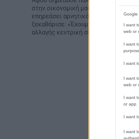
στην οικονομική μας ανάπτυξη και στ
Google 
επηρεάσει αρνητικά οικονομικούς το
ξεκαθάρισε: «Έχουμε κάνει την αντι
I want t
αλλαγής κεντρική συνιστώσα των κυ
web or d
I want t
purpose
I want 
I want t
web or d
I want t
or app.
I want t
I want t
authenti