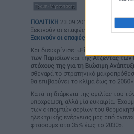
Τραμπ- Μητσοτάκης
ΠΟΛΙΤΙΚΗ
23.09.2019
21:05
Ξεκινούν οι επαφές Μητσοτάκη στις 
Ξεκινούν οι επαφές Μητσοτάκη στις 
Και διευκρίνισε: «Είμαστε πλήρως δ
των Παρισίων
και της
Ατζέντας των
στόχους της για τη Βιώσιμη Ανάπτυξ
σθεναρά το στρατηγικό μακροπρόθεσμ
θα επιβαρύνει το κλίμα έως το 2050»
Κατά τη διάρκεια της ομιλίας του τόν
υποχρέωση, αλλά μία ευκαιρία. Έχου
των εκπομπών αερίων του θερμοκηπί
ηλεκτρικής ενέργειας μας από ανανε
φτάσουμε στο 35% έως το 2030».