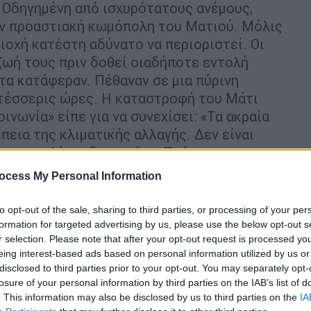
 Οδηγημένη από ισχυρότατους ανέμους,
ν προαστιακή κωμόπολη του Ματιού. Μόλις
ιοχή κατέστη αδύνατο να περιοριστεί. Οι
ζωή τους πριν δοθεί οιαδήποτε εντολή
τα κατάφεραν. Πέθαναν σε μια πύρινη
 τέσσερις ώρες. Η καταστροφή του Μάτι
ινωνία» είπε για να συνεχίσει: «Τα ακραία
έπεια της κλιματικής αλλαγής. Δεν είναι
με για λίγες δεκαετίες. Πρέπει να
 οι επιπτώσεις της επηρεάζουν τις ζωές
ocess My Personal Information
διαφέρονταν πολύ για το θέμα».
to opt-out of the sale, sharing to third parties, or processing of your per
ι ως τροχοπέδη στην οικονομική μας
formation for targeted advertising by us, please use the below opt-out s
 ο Κυριάκος Μητσοτάκης.
r selection. Please note that after your opt-out request is processed y
eing interest-based ads based on personal information utilized by us or
σθεναρά το στρατηγικό μακροπρόθεσμο
disclosed to third parties prior to your opt-out. You may separately opt-
losure of your personal information by third parties on the IAB’s list of
ρωπαϊκής Ένωσης που δεν θα επιβαρύνει
. This information may also be disclosed by us to third parties on the
IA
 η ομιλία μου στη Σύνοδο Κορυφής του