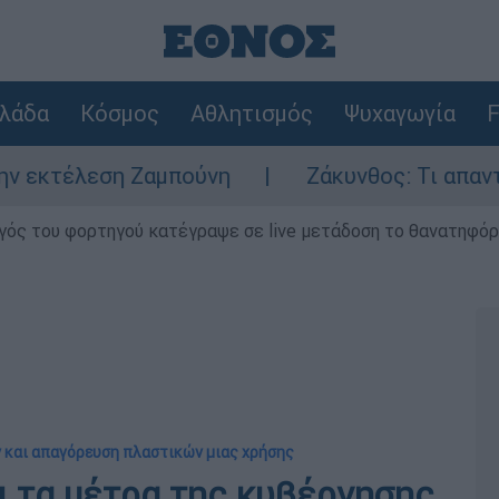
λάδα
Κόσμος
Αθλητισμός
Ψυχαγωγία
F
η Ζαμπούνη
Ζάκυνθος: Τι απαντά η ΕΛΑΣ γι
γός του φορτηγού κατέγραψε σε live μετάδοση το θανατηφόρο
ν και απαγόρευση πλαστικών μιας χρήσης
ι τα μέτρα της κυβέρνησης