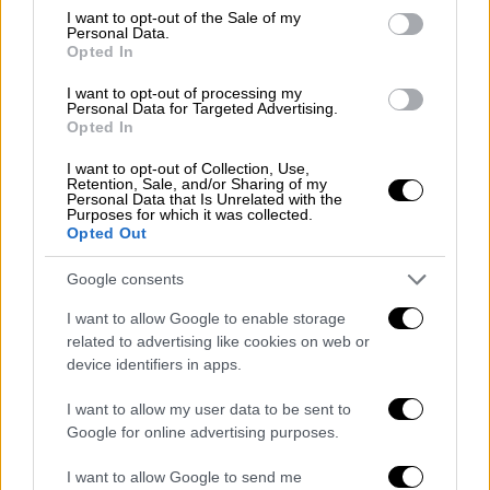
consent section.
I want to opt-out of the Sale of my
προκαλείται αθέμιτος ανταγωνισμός με τα
Personal Data.
οργανωμένα ξενοδοχεία. Εξάλλου, δεν
Opted In
πρέπει να παραβλέψουμε ότι ξυπνά η τοπική
I want to opt-out of processing my
οικονομία» τόνισε ο δήμαρχος Αθηναίων.
Personal Data for Targeted Advertising.
Opted In
Ακόμη, επισήμανε ότι η μπορεί η θέσπιση
των σχετικών ρυθμίσεων να είναι
I want to opt-out of Collection, Use,
Retention, Sale, and/or Sharing of my
αρμοδιότητα της κεντρικής διοίκησης, όμως
Personal Data that Is Unrelated with the
Purposes for which it was collected.
«οι δήμοι και οι υπόλοιποι εμπλεκόμενοι
Opted Out
φορείς, πρέπει να υποβάλουν προτάσεις -
και οι προτάσεις αυτές να ληφθούν σοβαρά
Google consents
υπόψη από την κυβέρνηση. Κατευθυντήρια
I want to allow Google to enable storage
αρχή στη συζήτηση του θέματος, πρέπει να
related to advertising like cookies on web or
είναι πως ο δήμος, ως διαχειριστής της
device identifiers in apps.
πόλης, είναι εκείνος που φροντίζει για την
I want to allow my user data to be sent to
ελκυστικότητα και την εύρυθμη λειτουργία
Google for online advertising purposes.
της, τόσο για τους κατοίκους όσο και για
I want to allow Google to send me
τους επαγγελματίες και τους επισκέπτες»