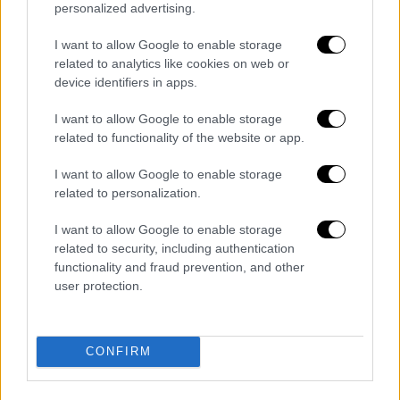
personalized advertising.
υπογράμμισε.
I want to allow Google to enable storage
Ο δήμαρχος Αθηναίων παραδέχτηκε ότι το
related to analytics like cookies on web or
φαινόμενο
Airbnb
έχει αλλάξει τον χάρτη της
device identifiers in apps.
Αθήνας και δη το κέντρο και σημείωσε ότι
I want to allow Google to enable storage
στόχος δεν είναι οι γειτονιές μόνο με
related to functionality of the website or app.
τουρίστες.
I want to allow Google to enable storage
Ο Γιώργος Καμίνης αναφέρθηκε και στο πώς
related to personalization.
το Airbnb έχει βοηθήσει τον τουρισμό και
μιλώντας με αριθμούς, είπε οτι το 2017 οι
I want to allow Google to enable storage
related to security, including authentication
αφίξεις τουριστών άγγιζαν τα 5
functionality and fraud prevention, and other
εκατομμύρια, ενώ το 2018 οι αφίξεις άγγιξαν
user protection.
τα 5,5 εκατομμύρια.
Διαβάστε ακόμη
CONFIRM
Δημιούργησαν με AI νέους ιούς μέσα σε
λίγες ώρες - Γιατί προβληματίζονται οι