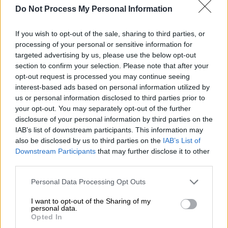
Γιώργος Καμίνης (ΧΡΗΣΤΟΣ ΜΠΟΝΗΣ//EUROKINISSI)
Do Not Process My Personal Information
If you wish to opt-out of the sale, sharing to third parties, or
Προσθέστε το ΕΘΝΟΣ στη Google
processing of your personal or sensitive information for
targeted advertising by us, please use the below opt-out
Με αυτή την αφορμή ο δήμαρχος Αθηναίων,
section to confirm your selection. Please note that after your
opt-out request is processed you may continue seeing
Γιώργος Καμίνης
, μιλώντας στον ΘΕΜΑ
interest-based ads based on personal information utilized by
104,6, αναφέρθηκε στις αλλαγές που πρέπει
us or personal information disclosed to third parties prior to
να φέρει η σύγχρονη αυτή τάση στην
your opt-out. You may separately opt-out of the further
οικονομική ανάπτυξη της Αθήνας και στη
disclosure of your personal information by third parties on the
λειτουργία της πρωτεύουσας.
IAB’s list of downstream participants. This information may
also be disclosed by us to third parties on the
IAB’s List of
Συγκεκριμένα, ο Γιώργος Καμίνης
Downstream Participants
that may further disclose it to other
third parties.
υπογράμμισε ότι η νέα αυτή αγορά
χρειάζεται ρύθμιση και σίγουρα όχι
Please note that this website/app uses one or more Google
Personal Data Processing Opt Outs
services and may gather and store information including but
απαγορεύσεις, γιατί δεν πρέπει «να πνιγεί το
not limited to your visit or usage behaviour. You may click to
I want to opt-out of the Sharing of my
φαινόμενο που ενισχύει την οικονομία».
personal data.
grant or deny consent to Google and its third-party tags to
Opted In
use your data for below specified purposes in below Google
Όταν δεν υπάρχουν καθαροί κανόνες,