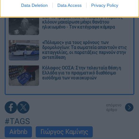
επιστήμονες
Data Deletion
Data Access
Privacy Policy
Σαν το τρομακτικό It: 15χρονο ντυμένος
κλόουν μαχαίρωσε μέχρι θανάτου
ηλικιωμένο - Τον κατέγραψε κάμερα
«Πόλεμος» για τους χρόνους των
δρομολογίων: Τα σωματεία απαντούν στις
καταγγελίες, οι παρατάξεις περνούν στην
αντεπίθεση
Κόλαφος ΟΟΣΑ: Στην τελευταία θέση η
Ελλάδα για το πραγματικό διαθέσιμο
εισόδημα των νοικοκυριών
επόμενο
άρθρο
#TAGS
Airbnb
Γιώργος Καμίνης