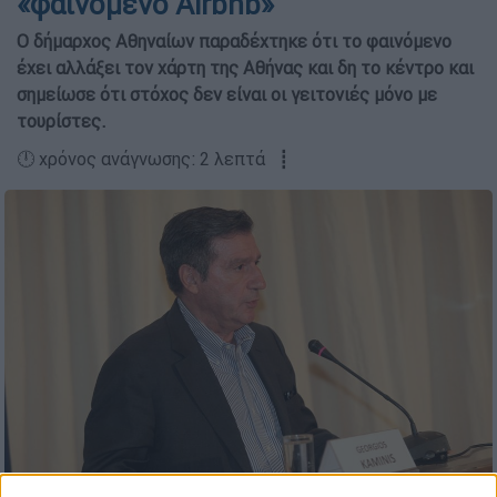
«φαινόμενο Airbnb»
Ο δήμαρχος Αθηναίων παραδέχτηκε ότι το φαινόμενο
έχει αλλάξει τον χάρτη της Αθήνας και δη το κέντρο και
σημείωσε ότι στόχος δεν είναι οι γειτονιές μόνο με
τουρίστες.
🕛 χρόνος ανάγνωσης: 2 λεπτά ┋