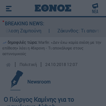
BREAKING NEWS:
τέλεση Ζαμπούνη
Ζάκυνθος: Τι απαντά η Ε
δημοφιλές τώρα:
Marfin: «Δεν έχω καμία σχέση με την
επίθεση» λέει η 46χρονη - Τι αποκάλυψε στους
αστυνομικούς
┋
Πολιτική
┋
24.10.2018 12:07
Newsroom
Ο Γιώργος Καμίνης για το