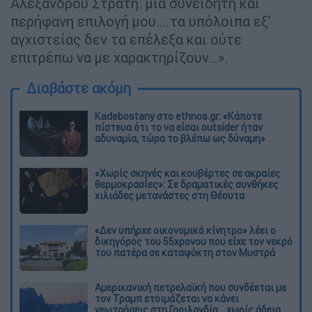
Αλέξανδρου Στρατή: μια συνειδητή και
περήφανη επιλογή μου….τα υπόλοιπα εξ’
αγχιστείας δεν τα επέλεξα και ούτε
επιτρέπω να με χαρακτηρίζουν…».
Διαβάστε ακόμη
Kadebostany στο ethnos.gr: «Κάποτε
πίστευα ότι το να είσαι outsider ήταν
αδυναμία, τώρα το βλέπω ως δύναμη»
«Χωρίς σκηνές και κουβέρτες σε ακραίες
θερμοκρασίες»: Σε δραματικές συνθήκες
χιλιάδες μετανάστες στη Θέουτα
«Δεν υπήρχε οικονομικό κίνητρο» λέει ο
δικηγόρος του 55χρονου που είχε τον νεκρό
του πατέρα σε καταψύκτη στον Μυστρά
Αμερικανική πετρελαϊκή που συνδέεται με
τον Τραμπ ετοιμάζεται να κάνει
γεωτρήσεις στη Γροιλανδία... χωρίς άδεια