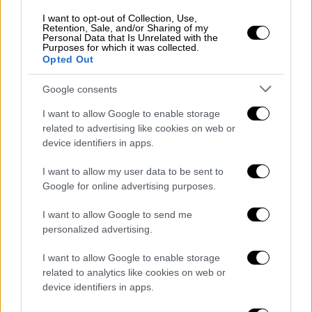
I want to opt-out of Collection, Use,
Εν τω μεταξύ από χθες το απόγευμα η
Retention, Sale, and/or Sharing of my
Personal Data that Is Unrelated with the
βουλευτής της Ν.Δ. Ντόρα Μπακογιάννη
Purposes for which it was collected.
ζήτησε
συγγνώμη για το σχόλιό της που
Opted Out
αφορούσε τη
Μαρία Βλαζάκη
με ανάρτηση
Google consents
στον προσωπικό της λογαριασμό στο Twitter
η Ντόρα Μπακογιάννη. «Λυπάμαι πολύ για το
I want to allow Google to enable storage
related to advertising like cookies on web or
σημερινό μου σχόλιο που αφορούσε την
device identifiers in apps.
κα.Μαρία Βλαζάκη σε σχέση με τους
υπαλλήλους του υπουργείου Πολιτισμού που
I want to allow my user data to be sent to
συμμετείχαν στην υπόθεση με την
Google for online advertising purposes.
ταινία Joker. Όπως αποδεικνύεται,ουδεμία
I want to allow Google to send me
σχέση είχε με την υπόθεση και προσωπικά
personalized advertising.
έπεσα θύμα παραπληροφόρησης ανεύθυνων
I want to allow Google to enable storage
πηγών» έγραψε η κυρία Μπακογιάννη.
related to analytics like cookies on web or
device identifiers in apps.