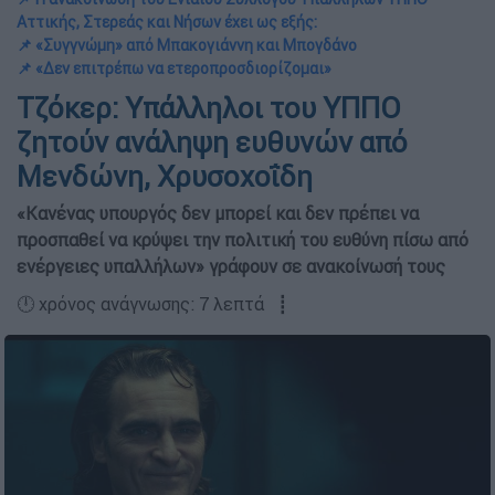
Αττικής, Στερεάς και Νήσων έχει ως εξής:
📌 «Συγγνώμη» από Μπακογιάννη και Μπογδάνο
📌 «Δεν επιτρέπω να ετεροπροσδιορίζομαι»
Τζόκερ: Υπάλληλοι του ΥΠΠΟ
ζητούν ανάληψη ευθυνών από
Μενδώνη, Χρυσοχοΐδη
«Κανένας υπουργός δεν μπορεί και δεν πρέπει να
προσπαθεί να κρύψει την πολιτική του ευθύνη πίσω από
ενέργειες υπαλλήλων» γράφουν σε ανακοίνωσή τους
🕛 χρόνος ανάγνωσης: 7 λεπτά ┋