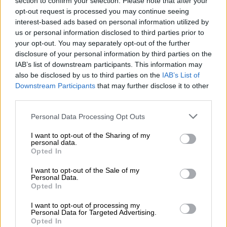
section to confirm your selection. Please note that after your
ταινίας, θα μετατρέπεται σε σαφάρι
opt-out request is processed you may continue seeing
προσαγωγών ανηλίκων. Η πολιτική ευθύνη
interest-based ads based on personal information utilized by
us or personal information disclosed to third parties prior to
για αυτό όμως είναι στην κυβέρνηση που
your opt-out. You may separately opt-out of the further
εμπεδώνει αυτό το κλίμα αυταρχισμού!
disclosure of your personal information by third parties on the
IAB’s list of downstream participants. This information may
Ζητάμε να σταματήσει κάθε προσπάθεια
also be disclosed by us to third parties on the
IAB’s List of
στοχοποίησης των υπαλλήλων του
Downstream Participants
that may further disclose it to other
Υπουργείου Πολιτισμού και Αθλητισμού και
third parties.
κάθε απειλή για "πειθαρχικά μέτρα". Ζητάμε
Please note that this website/app uses one or more Google
Personal Data Processing Opt Outs
να υπάρξουν άμεσα οι νομοθετικές
services and may gather and store information including but
ρυθμίσεις που θα αντικαθιστούν τους
not limited to your visit or usage behaviour. You may click to
I want to opt-out of the Sharing of my
personal data.
grant or deny consent to Google and its third-party tags to
αναχρονιστικούς νόμους (όπως ο νόμος 449
Opted In
use your data for below specified purposes in below Google
του 1937 για τους ανήλικους στον
consent section.
I want to opt-out of the Sale of my
κινηματογράφο!) ώστε να μην ξαναζήσουμε
Personal Data.
παρόμοιες σκηνές».
Opted In
I want to opt-out of processing my
«Συγγνώμη» από Μπακογιάννη και
Personal Data for Targeted Advertising.
Μπογδάνο
Opted In