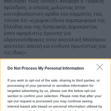
απειλήσει τους ίδιους», ανέφερε ο Τούρκος
πρόεδρος, ο οποίος, μιλώντας στην
κοινοβουλευτική ομάδα του κόμματός του,
τόνισε ότι «η ριψοκίνδυνη συμπεριφορά της
Ελλάδας και της Κυπριακής Δημοκρατίας
όσον αφορά στις έρευνες για
υδρογονάνθρακες στην ανατολική Μεσόγειο
αποτελεί απειλή και κίνδυνο πρωτίστως για
τις ίδιες».
Ο Τούρκος πρόεδρος αναφέρθηκε και στο
Do Not Process My Personal Information
Διεθνές Δίκαιο (όπως το αντιλαμβάνεται και
το ερμηνεύει η Άγκυρα), λέγοντας ότι η
If you wish to opt-out of the sale, sharing to third parties, or
Τουρκία θα χρησιμοποιήσει πλήρως τα
processing of your personal or sensitive information for
δικαιώματά της, που απορρέουν από αυτό σε
targeted advertising by us, please use the below opt-out
διαφορές για το Αιγαίο και το Κυπριακό.
section to confirm your selection. Please note that after your
Σχολίασε ακόμη ότι «η Τουρκία δεν θα κάνει
opt-out request is processed you may continue seeing
interest-based ads based on personal information utilized by
την ελάχιστη υποχώρηση από τις θέσεις της