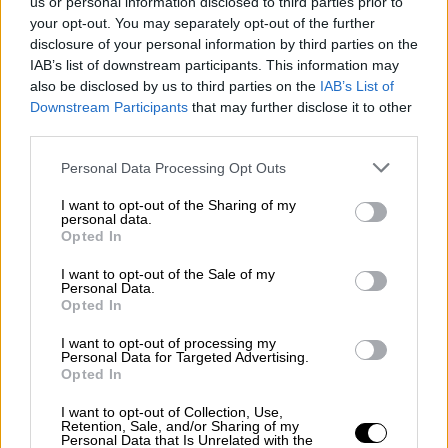
us or personal information disclosed to third parties prior to
στην ανατολική Μεσόγειο ή οποιαδήποτε
your opt-out. You may separately opt-out of the further
άλλη περιοχή. Θα υπερασπιστούμε τα
disclosure of your personal information by third parties on the
δικαιώματά μας μέχρι τέλους». Διαμήνυσε,
IAB’s list of downstream participants. This information may
also be disclosed by us to third parties on the
IAB’s List of
μάλιστα, προς πάσα κατεύθυνση ότι η
Downstream Participants
that may further disclose it to other
Τουρκία δεν θα ανεχθεί τυχόν επέκταση της
third parties.
ελληνικής αιγιαλίτιδας ζώνης στα 12
Please note that this website/app uses one or more Google
ναυτικά μίλια στο Αιγαίο.
Personal Data Processing Opt Outs
services and may gather and store information including but
not limited to your visit or usage behaviour. You may click to
I want to opt-out of the Sharing of my
Η απάντηση της Αθήνας
personal data.
grant or deny consent to Google and its third-party tags to
Opted In
use your data for below specified purposes in below Google
Μετά τις προκλητικές δηλώσεις του
consent section.
I want to opt-out of the Sale of my
Ερντογάν, η ελληνική πλευρά δεν άργησε να
Personal Data.
απαντήσει. «Οι τουρκικές προκλήσεις
Opted In
υπονομεύουν τη σταθερότητα της περιοχής
I want to opt-out of processing my
σε μια κρίσιμη συγκυρία, καταδεικνύοντας
Personal Data for Targeted Advertising.
Opted In
την ένδεια νομικών επιχειρημάτων της
Τουρκίας» επισημαίνεται σε ανακοίνωση του
I want to opt-out of Collection, Use,
Retention, Sale, and/or Sharing of my
υπουργείου Εξωτερικών, που εκδόθηκε
Personal Data that Is Unrelated with the