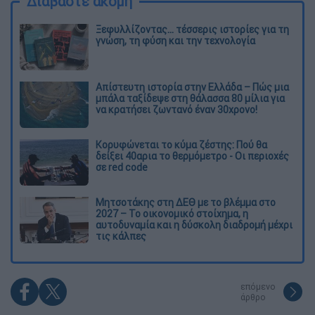
Διαβάστε ακόμη
Ξεφυλλίζοντας... τέσσερις ιστορίες για τη
γνώση, τη φύση και την τεχνολογία
Απίστευτη ιστορία στην Ελλάδα – Πώς μια
μπάλα ταξίδεψε στη θάλασσα 80 μίλια για
να κρατήσει ζωντανό έναν 30χρονο!
Κορυφώνεται το κύμα ζέστης: Πού θα
δείξει 40αρια το θερμόμετρο - Οι περιοχές
σε red code
Μητσοτάκης στη ΔΕΘ με το βλέμμα στο
2027 – Το οικονομικό στοίχημα, η
αυτοδυναμία και η δύσκολη διαδρομή μέχρι
τις κάλπες
επόμενο
άρθρο