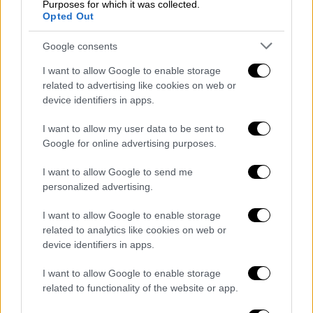
Purposes for which it was collected.
έπειτα από έγκριση του πρωθυπουργού και
Opted Out
υπουργού Εξωτερικών,
Αλέξη Τσίπρα
.
Google consents
Η ελληνική διπλωματία έστειλε μήνυμα στην
I want to allow Google to enable storage
Άγκυρα ότι «θα συνεχίσει, σε συνεργασία με
related to advertising like cookies on web or
τους συμμάχους και εταίρους της, να
device identifiers in apps.
υπερασπίζεται το διεθνές δίκαιο και τα
αναφαίρετα δικαιώματά της».
I want to allow my user data to be sent to
Google for online advertising purposes.
«Η Τουρκία, αντί να επιμένει στις απειλές
I want to allow Google to send me
και τις παράνομες διεκδικήσεις και
personalized advertising.
αμφισβητήσεις της, οφείλει να ακολουθήσει
την υπεύθυνη αυτή στάση», καταλήγει η
I want to allow Google to enable storage
related to analytics like cookies on web or
ανακοίνωση του ελληνικού ΥΠΕΞ.
device identifiers in apps.
Ακολουθεί η πλήρης ανακοίνωση του
I want to allow Google to enable storage
υπουργείου Εξωτερικών
related to functionality of the website or app.
«Οι τουρκικές προκλήσεις υπονομεύουν τη