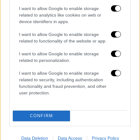
ο χρόνος παραγραφής αναστέλλεται μέχρι
I want to allow Google to enable storage
την ενηλικίωσή του. Με τον παλιό Ποινικό
related to analytics like cookies on web or
device identifiers in apps.
Κώδικα, η διάταξη αφορούσε τόσο
κακουργήματα, όσο και πλημμελήματα, αλλά
I want to allow Google to enable storage
ο νέος Κώδικας θέλει την αναστολή
related to functionality of the website or app.
παραγραφής μόνο σε κακουργήματα.
I want to allow Google to enable storage
related to personalization.
Ειδικότερα:
I want to allow Google to enable storage
ΝΕΟΣ ΚΩΔΙΚΑΣ:
«Η προθεσμία παραγραφής
related to security, including authentication
των κακουργημάτων που στρέφονται κατά
functionality and fraud prevention, and other
ανηλίκου, αναστέλλεται μέχρι την
user protection.
ενηλικίωση του θύματος.».
ΠΑΛΙΟΣ ΚΩΔΙΚΑΣ:
«Η προθεσμία παραγραφής
CONFIRM
των εγκλημάτων που προβλέπονται στα
άρθρα (…) 351Α (το επίμαχο), όταν αυτά
στρέφονται κατά ανηλίκων, αναστέλλεται
Data Deletion
Data Access
Privacy Policy