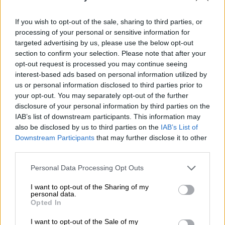
γ, το οποίο με το νέο Ποινικό Κώδικα
If you wish to opt-out of the sale, sharing to third parties, or
αυστηροποιήθηκε, καθώς το πλαίσιο ποινής
processing of your personal or sensitive information for
πήγε από 1-5 έτη στα 3-5 έτη.
targeted advertising by us, please use the below opt-out
section to confirm your selection. Please note that after your
Ειδικότερα:
opt-out request is processed you may continue seeing
interest-based ads based on personal information utilized by
ΝΕΟΣ ΠΟΙΝΙΚΟΣ ΚΩΔΙΚΑΣ
: «Η ασελγής πράξη
us or personal information disclosed to third parties prior to
με ανήλικο που τελείται από ενήλικο με
your opt-out. You may separately opt-out of the further
αμοιβή ή με άλλα υλικά ανταλλάγματα ή η
disclosure of your personal information by third parties on the
IAB’s list of downstream participants. This information may
ασελγής πράξη μεταξύ ανηλίκων που
also be disclosed by us to third parties on the
IAB’s List of
προκαλείται από ενήλικο με τον ίδιο τρόπο
Downstream Participants
that may further disclose it to other
και τελείται ενώπιον αυτού ή άλλου
third parties.
ενηλίκου τιμωρείται αν συμπλήρωσε τα
Please note that this website/app uses one or more Google
Personal Data Processing Opt Outs
δεκατέσσερα έτη, με φυλάκιση τουλάχιστον
services and may gather and store information including but
τριών ετών και χρηματική ποινή».
not limited to your visit or usage behaviour. You may click to
I want to opt-out of the Sharing of my
personal data.
grant or deny consent to Google and its third-party tags to
Opted In
ΠΑΛΙΟΣ ΠΟΙΝΙΚΟΣ ΚΩΔΙΚΑΣ:
«Η ασελγής
use your data for below specified purposes in below Google
πράξη με ανήλικο που τελείται από ενήλικο
consent section.
I want to opt-out of the Sale of my