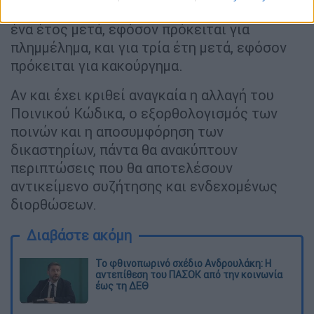
μέχρι την ενηλικίωση του θύματος και για
ένα έτος μετά, εφόσον πρόκειται για
πλημμέλημα, και για τρία έτη μετά, εφόσον
πρόκειται για κακούργημα.
Αν και έχει κριθεί αναγκαία η αλλαγή του
Ποινικού Κώδικα, ο εξορθολογισμός των
ποινών και η αποσυμφόρηση των
δικαστηρίων, πάντα θα ανακύπτουν
περιπτώσεις που θα αποτελέσουν
αντικείμενο συζήτησης και ενδεχομένως
διορθώσεων.
Διαβάστε ακόμη
Το φθινοπωρινό σχέδιο Ανδρουλάκη: Η
αντεπίθεση του ΠΑΣΟΚ από την κοινωνία
έως τη ΔΕΘ