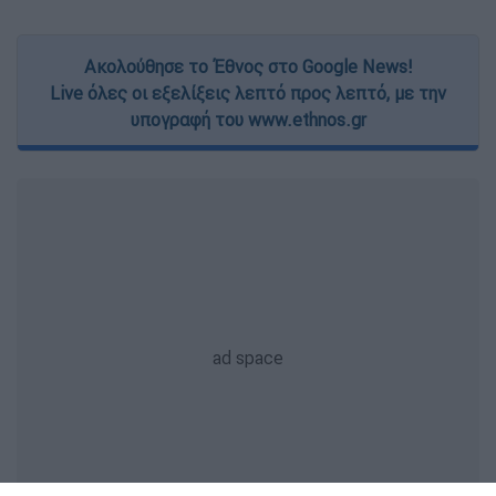
Ακολούθησε το Έθνος στο Google News!
Live όλες οι εξελίξεις λεπτό προς λεπτό, με την
υπογραφή του www.ethnos.gr