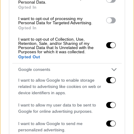
Personal Data.
με αμοιβή ή με άλλα υλικά ανταλλάγματα ή η
Opted In
ασελγής πράξη μεταξύ ανηλίκων που
I want to opt-out of processing my
προκαλείται από ενήλικο με τον ίδιο τρόπο
Personal Data for Targeted Advertising.
και τελείται ενώπιον αυτού ή άλλου
Opted In
ενηλίκου τιμωρείται ως εξής αν
I want to opt-out of Collection, Use,
συμπλήρωσε τα δεκαπέντε έτη, με φυλάκιση
Retention, Sale, and/or Sharing of my
Personal Data that Is Unrelated with the
τουλάχιστον ενός έτους και χρηματική ποινή
Purposes for which it was collected.
Opted Out
δέκα χιλιάδων έως πενήντα χιλιάδων ευρώ».
Google consents
Μπορεί να αυστηροποιήθηκε το πλαίσιο
ποινής του αδικήματος της ασέλγειας, όμως
I want to allow Google to enable storage
άλλαξε το άρθρο 113 ΠΚ που αφορά στην
related to advertising like cookies on web or
device identifiers in apps.
αναστολή της παραγραφής για τα αδικήματα
σε βάρος ανηλίκων και ήταν αυτή η αλλαγή
I want to allow my user data to be sent to
που οδήγησε σε παραγραφή. Σημειώνεται,
Google for online advertising purposes.
ότι η υπόθεση αφορά ιστορία του 2010. Τα
I want to allow Google to send me
πλημμελήματα έχουν χρόνο παραγραφής μια
personalized advertising.
πενταετία, όμως όταν πρόκειται για ανήλικο,