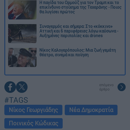
Η παγίδα του Ορμούζ για τον Τραμπ και το
επικίνδυνο στοίχημα της Τεχεράνης - Ποιος
θα λυγίσει πρώτος
Συναγερμός και σήμερα: Στο «κόκκινο»
Αττική και 6 περιφέρειες λόγω καύσωνα -
Αυξημένες περιπολίες και drones
Νίκος Καλογερόπουλος: Μια ζωή γεμάτη
θέατρο, σινεμά και ποίηση
επόμενο
άρθρο
#TAGS
Νίκος Γεωργιάδης
Νέα Δημοκρατία
Ποινικός Κώδικας