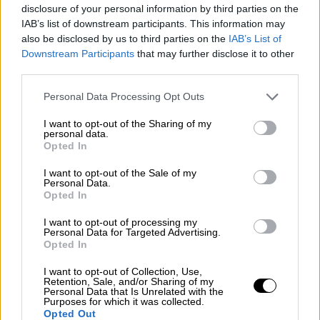
οποία «εμπιστευόμαστε για να
disclosure of your personal information by third parties on the
συμπορευθούμε σε αυτό το ιδιαίτερα
IAB’s list of downstream participants. This information may
ασταθές περιβάλλον, ιδιαίτερα στους τομείς
also be disclosed by us to third parties on the
IAB’s List of
Downstream Participants
that may further disclose it to other
της εξωτερικής πολιτικής και άμυνας».
third parties.
Παράλληλα, παρουσίασε τις προτεραιότητες
Please note that this website/app uses one or more Google
Personal Data Processing Opt Outs
του ΕΛΚ για τα επόμενα χρόνια, δίνοντας
services and may gather and store information including but
ιδιαίτερη έμφαση:
not limited to your visit or usage behaviour. You may click to
I want to opt-out of the Sharing of my
personal data.
grant or deny consent to Google and its third-party tags to
Opted In
στην κλιματική πολιτική
use your data for below specified purposes in below Google
consent section.
στην ψηφιακή πολιτική
I want to opt-out of the Sale of my
Personal Data.
στην μείωση των ανισοτήτων και στη
Opted In
δημιουργία θέσεων εργασίας κυρίως για
I want to opt-out of processing my
τους νέους
Personal Data for Targeted Advertising.
Opted In
στην καταπολέμηση του καρκίνου
στην ανάληψη πρωτοβουλιών για την
I want to opt-out of Collection, Use,
Retention, Sale, and/or Sharing of my
επίλυση του καυτού και επίκαιρου
Personal Data that Is Unrelated with the
ζητήματος του προσφυγικού, με
Purposes for which it was collected.
Opted Out