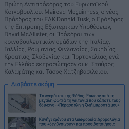
Πρώτη Αντιπρόεδρος του Ευρωπαϊκού
Κοινοβουλίου, Mairead Mcguinness, ο νέος
Πρόεδρος του ΕΛΚ Donald Tusk, o Πρόεδρος
της Επιτροπής Εξωτερικών Υποθέσεων,
David McAllister, οι Πρόεδροι των
κοινοβουλευτικών ομάδων της Ιταλίας,
Γαλλίας, Ρουμανίας, Φινλανδίας, Σουηδίας,
Κροατίας, Σλοβενίας και Πορτογαλίας, ενώ
την Ελλάδα εκπροσώπησαν οι κ. Σταύρος
Καλαφάτης και Τάσος Χατζηβασιλείου.
Διαβάστε ακόμη
Τα «γεράκια» της Ψάθας: Έσωσαν από τη
μεγάλη φωτιά τη γειτονιά που κάποτε τους
έδιωχνε - «Πέρασε όλη η ζωή μπροστά μου»
Κυνήγι χρόνου στα λεωφορεία: Δρομολόγια
που «δεν βγαίνουν» και προειδοποιήσεις