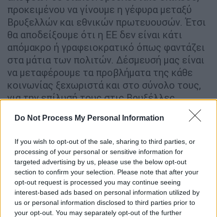
προκειμένου να γίνουμε η γέφυρα μεταξύ
Βρυξελλών και εθνικών πρωτευουσών. Έτσι
θα αποδείξουμε ότι η ΕΕ δεν είναι κάτι
απόμακρο ή γραφειοκρατικό όπως φαντάζει
στα μάτια των πολιτών. Δέσμευσή μας είναι
να μεταφέρουμε τα προβλήματα της κάθε
κοινωνίας ξεχωριστά και στο σύνολο τους,
για την επίλυσή τους στις Βρυξέλλες,
θεσμική πρωτεύουσα της ΕΕ και τόπο λήψης
Do Not Process My Personal Information
των αποφάσεων. Ενώνουμε τις δυνάμεις μας
ώστε η Ευρώπη να επιδρά θετικά στη ζωή
If you wish to opt-out of the sale, sharing to third parties, or
των συμπολιτών μας και κυρίως των νέων
processing of your personal or sensitive information for
ανθρώπων».
targeted advertising by us, please use the below opt-out
section to confirm your selection. Please note that after your
Καλωσορίζοντας την Πρόεδρο φον ντερ
opt-out request is processed you may continue seeing
Λάιεν, ο κ. Μεϊμαράκης ανέφερε ότι
interest-based ads based on personal information utilized by
us or personal information disclosed to third parties prior to
πρόκειται για μια ισχυρή προσωπικότητα την
your opt-out. You may separately opt-out of the further