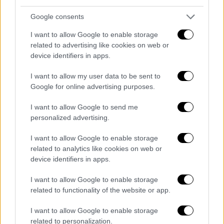
ανθρωποκεντρικό σχεδιασμό και
αλληλεγγύη
Google consents
στην προετοιμασία της διεύρυνσης
I want to allow Google to enable storage
στο σχεδιασμό ενιαίας πολιτικής της
related to advertising like cookies on web or
Ευρωπαϊκής Ένωσης απέναντι στην
device identifiers in apps.
τουρκική προκλητικότητα.
I want to allow my user data to be sent to
στην προστασία του κράτους δικαίου
Google for online advertising purposes.
και των Ευρωπαϊκών αρχών και αξιών
που αποτελούν τον πυλώνα του
I want to allow Google to send me
Ευρωπαϊκού τρόπου ζωής.
personalized advertising.
I want to allow Google to enable storage
Από την πλευρά της, η Πρόεδρος Ούρσουλα
related to analytics like cookies on web or
φον ντερ Λάιεν, χαρακτήρισε πολύ σημαντική
device identifiers in apps.
τη συνεργασία ΕΛΚ με τα εθνικά κοινοβούλια
I want to allow Google to enable storage
και παρουσίασε τους τρεις βασικούς
related to functionality of the website or app.
πυλώνες της Επιτροπής:
I want to allow Google to enable storage
Το Ευρωπαϊκό «Πράσινο Deal»
related to personalization.