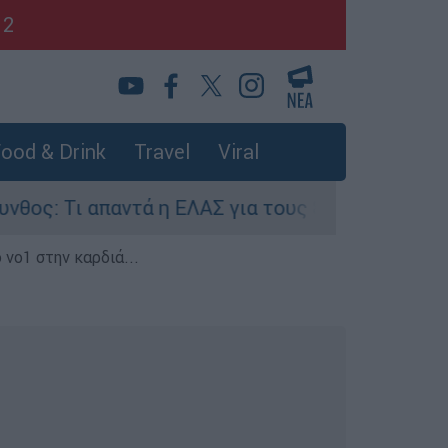
12
ood & Drink
Travel
Viral
αντά η ΕΛΑΣ για τους 8 βιασμούς τουριστριών -
 νο1 στην καρδιά...