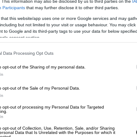
. This information may also be disclosed by us to third parties on the
IA
α τους πολίτες της Ρωσίας και των χωρών
Participants
that may further disclose it to other third parties.
χών επιβολής του νόμου όσον αφορά την
ιλής και του οργανωμένου εγκλήματος, τον
 that this website/app uses one or more Google services and may gath
including but not limited to your visit or usage behaviour. You may click 
τησης των περιφερειακών κρίσεων και
 to Google and its third-party tags to use your data for below specifi
ενεργειακής ένωσης. Δεν στάθηκε εφικτό,
ogle consent section.
α της προαναγγελθείσας εταιρικής σχέσης
l Data Processing Opt Outs
να αντιλαμβάνονταν την κοινή ευρωπαϊκή
o opt-out of the Sharing of my personal data.
 πρίσμα «της νίκης στον Ψυχρό Πόλεμο».
In
αντικατέστησε η αυταπάτη ότι η
οικοδομείται αποκλειστικά γύρω από το
o opt-out of the Sale of my Personal Data.
ς πρέπει να σχετίζεται αποκλειστικά και
In
α υπόλοιπα δεν είναι παρά κάποιοι
to opt-out of processing my Personal Data for Targeted
τα «κέντρα νομιμότητας». Στις σχέσεις μας
ing.
In
ταν μάρτυρες της «απολυτοποίησης» των
ότειναν να μπούμε στη γραμμή και να
o opt-out of Collection, Use, Retention, Sale, and/or Sharing
ersonal Data that Is Unrelated with the Purposes for which it
α αποδεχτούμε ασυζητητί την ερμηνεία
lected.