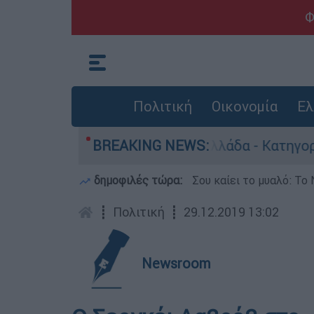
Φ
Πολιτική
Οικονομία
Ελ
ρωποκτονίες στην Ελλάδα - Κατηγορείται και γ
BREAKING NEWS:
δημοφιλές τώρα:
Σου καίει το μυαλό: Το 
┋
Πολιτική
┋
29.12.2019 13:02
Newsroom