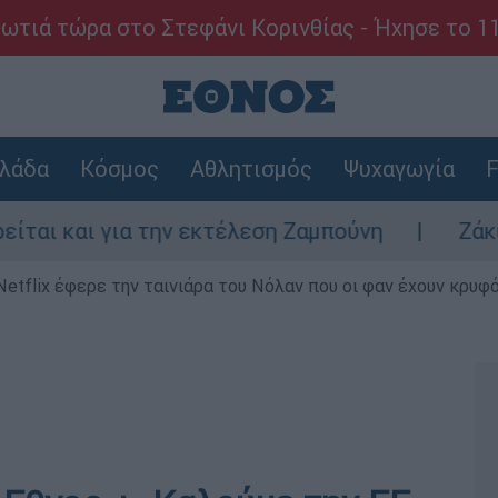
ωτιά τώρα στο Στεφάνι Κορινθίας - Ήχησε το 1
λάδα
Κόσμος
Αθλητισμός
Ψυχαγωγία
F
ια την εκτέλεση Ζαμπούνη
Ζάκυνθος: Τι απ
Netflix έφερε την ταινιάρα του Νόλαν που οι φαν έχουν κρυφό