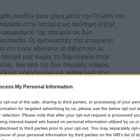
φθη σχεδόν έναν μήνα μετά την Πτώση του
 πέρασε στην Ιστορία ως ορόσημο λήξης
διαχωρισμού της ηπείρου σε δύο
ατόπεδα. Οι εμπνευστές της εταιρικής
 ότι είναι αδύνατο να σβηστούν οι
 ήπειρό μας χωρίς τη δημιουργία στην
ίας. Και από τις δύο πλευρές υπήρχε
έλιμη, μακρόχρονη και ανθεκτική στις
εις.
ocess My Personal Information
από σχολαστική δουλειά με στόχο τη
εκτονικής συνεργασίας ανάμεσα στη Ρωσία
to opt-out of the sale, sharing to third parties, or processing of your per
formation for targeted advertising by us, please use the below opt-out s
 πάνω στα μακρόπνοα σχέδια, τα οποία, αν
r selection. Please note that after your opt-out request is processed y
α απέδιδαν οφέλη σε όλους τους κατοίκους
eing interest-based ads based on personal information utilized by us or
ηθεί σημαντικά το επίπεδο ασφάλειας,
disclosed to third parties prior to your opt-out. You may separately opt-
για παράδειγμα, τη διευκόλυνση εισόδου
losure of your personal information by third parties on the IAB’s list of