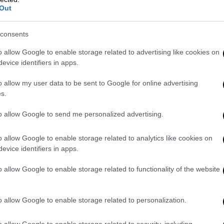
μορφώνονταν ενάντια στην ευρωπαϊκή
Out
ον χριστιανισμό.
consents
αν να αποσιωπούν ντροπαλά πως η
o allow Google to enable storage related to advertising like cookies on
ρων Ρωσίας-ΕΕ στηριζόταν στην αμοιβαία
evice identifiers in apps.
ιβλαβούς χαρακτήρα των προσπαθειών να
τά στην επιλογή «ΕΕ ή Ρωσία». Ακόμα πριν
o allow my user data to be sent to Google for online advertising
ις σχέσεις Ρωσίας-ЕΕ αποτέλεσε η
s.
έση», που ουσιαστικά είχε στόχο -κάτι που
to allow Google to send me personalized advertising.
σει από τη Ρωσία τους κοντινότερούς της
έουν μακραίωνες σχέσεις. Οι θλιβερές
o allow Google to enable storage related to analytics like cookies on
τικής είναι αισθητές και σήμερα.
evice identifiers in apps.
 ότι η ΕΕ ήταν απροετοίμαστη να χειριστεί
o allow Google to enable storage related to functionality of the website
τη χώρα μας. Στο λεξιλόγιο των Βρυξελλών ο
νυμος της «Ευρωπαϊκής Ενωσης». Συνήθως
o allow Google to enable storage related to personalization.
 μόνο τα μέλη της ΕΕ, ενώ οι υπόλοιπες
ουν σκληρά ώστε να γίνουν άξιοι του
o allow Google to enable storage related to security, including