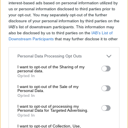
interest-based ads based on personal information utilized by
Ο γραμματέας της ΛΑΕ μαζί με μέλη του
us or personal information disclosed to third parties prior to
κόμματός του πραγματοποίησαν παράσταση
your opt-out. You may separately opt-out of the further
disclosure of your personal information by third parties on the
διαμαρτυρίας έξω από τη Γαλλική πρεσβεία
IAB’s list of downstream participants. This information may
στο κέντρο της Αθήνας. Μάλιστα ο κ.
also be disclosed by us to third parties on the
IAB’s List of
Λαφαζάνης ήρθε σε αντιπαράθεση με
Downstream Participants
that may further disclose it to other
αστυνομικές δυνάμεις οι οποίες θέλησαν να
third parties.
περιορίσουν τις διαμαρτυρίες της ΛΑΕ.
Please note that this website/app uses one or more Google
Personal Data Processing Opt Outs
services and may gather and store information including but
not limited to your visit or usage behaviour. You may click to
I want to opt-out of the Sharing of my
personal data.
grant or deny consent to Google and its third-party tags to
Opted In
use your data for below specified purposes in below Google
consent section.
I want to opt-out of the Sale of my
Personal Data.
Opted In
I want to opt-out of processing my
Personal Data for Targeted Advertising.
Opted In
I want to opt-out of Collection, Use,