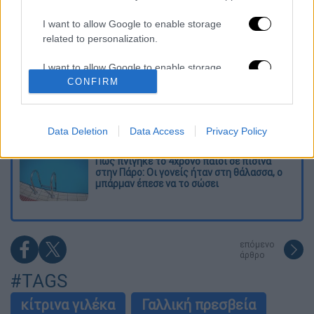
ξυλοδαρμοί και τα προσωνύμια «πίτμπουλ»
και «μπουλντόγκ»
I want to allow Google to enable storage
related to personalization.
Βίντεο-σοκ από το μακελειό σε σχολείο
στην Ταϊλάνδη: Η στιγμή που ο 14χρονος
I want to allow Google to enable storage
ανοίγει πυρ - Στους 9 ανέβηκαν οι νεκροί
related to security, including authentication
CONFIRM
functionality and fraud prevention, and other
Νέα αποχώρηση από το κόμμα Καρυστιανού:
user protection.
Καταγγελίες Μπρουτζάκη για «αυθαιρεσία,
φίμωση και δολοφονία χαρακτήρων»
Data Deletion
Data Access
Privacy Policy
Πώς πνίγηκε το 4χρονο παιδί σε πισίνα
στην Πάρο: Οι γονείς ήταν στη θάλασσα, ο
μπάρμαν έπεσε να το σώσει
επόμενο
άρθρο
#TAGS
κίτρινα γιλέκα
Γαλλική πρεσβεία