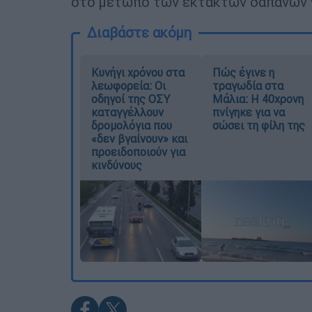
στο μέτωπο των έκτακτων δαπανών 
Διαβάστε ακόμη
Κυνήγι χρόνου στα
Πώς έγινε η
λεωφορεία: Οι
τραγωδία στα
οδηγοί της ΟΣΥ
Μάλια: Η 40χρονη
καταγγέλλουν
πνίγηκε για να
δρομολόγια που
σώσει τη φίλη της
«δεν βγαίνουν» και
προειδοποιούν για
κινδύνους