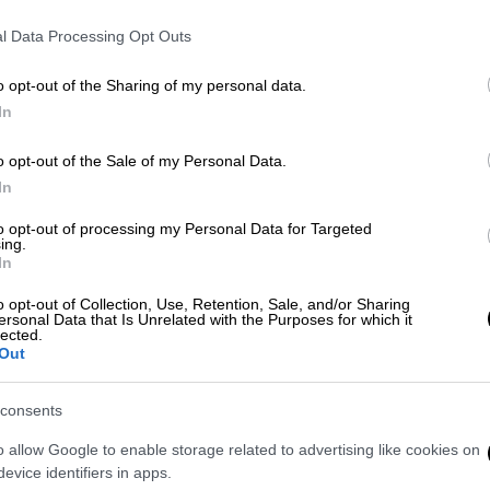
 αυξανόμενη εμπιστοσύνη αγορών και
κής οικονομίας
, που αποτυπώνεται στην
l Data Processing Opt Outs
ελληνικών ομολόγων,
και δη του
10ετούς
,
o opt-out of the Sharing of my personal data.
ς
των αρμοδίων
Οίκων
, ο πρωθυπουργός
In
ητήσει περισσότερους πόρους για το
Ταμείο
τική Πολιτική
και το
Πράσινο Ταμείο
.
o opt-out of the Sale of my Personal Data.
In
ι το
κυβερνητικό συμβούλιο οικονομικής
ς το «πόρισμα Πισσαρίδη», προϊόν της
to opt-out of processing my Personal Data for Targeted
ing.
υ
σχεδίου ανάπτυξης
για την
ελληνική
In
ες, θα εντοπίζει τους κύριους άξονες,
 ισχυρή ανάπτυξη της οικονομίας, αλλά και
o opt-out of Collection, Use, Retention, Sale, and/or Sharing
ersonal Data that Is Unrelated with the Purposes for which it
επισυμβούν εν συγκρίσει με την έως τώρα
lected.
Out
μο αυτής της εβδομάδος είναι η
σημερινή
consents
ίται να επικυρώσει -κατ' ουσίαν- την ομαλή
o allow Google to enable storage related to advertising like cookies on
ί η κυβέρνηση της Νέας Δημοκρατίας.
evice identifiers in apps.