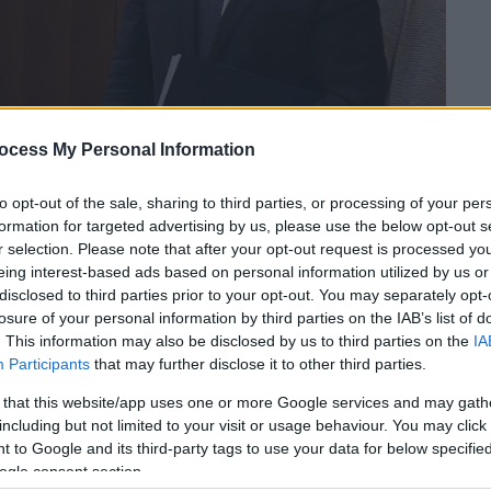
ocess My Personal Information
okinissi)
to opt-out of the sale, sharing to third parties, or processing of your per
formation for targeted advertising by us, please use the below opt-out s
r selection. Please note that after your opt-out request is processed y
eing interest-based ads based on personal information utilized by us or
 το ΕΘΝΟΣ στη Google
disclosed to third parties prior to your opt-out. You may separately opt-
losure of your personal information by third parties on the IAB’s list of
ζεται την τρέχουσα εβδομάδα το βάρος των
. This information may also be disclosed by us to third parties on the
IA
ς ο
Κυριάκος Μητσοτάκης
μεταβαίνει την
Participants
that may further disclose it to other third parties.
 της
έκτακτης
Συνόδου Κορύφης
,
για
 that this website/app uses one or more Google services and may gath
ά με την κατάρτιση του
Πολυετούς
including but not limited to your visit or usage behaviour. You may click 
27
.
 to Google and its third-party tags to use your data for below specifi
ogle consent section.