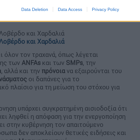
Data Deletion
Data Access
Privacy Policy
 Λοβέρδο και Χαρδαλιά
 Λοβέρδο και Χαρδαλιά
ει όλον τον τραχανά, όπως λέγεται
σης των
ANFAs
και των
SMPs
, την
m
, αλλά και την
πρόνοια
να εξαιρούνται του
ονάσματος
οι δαπάνες για το
ικό πλαίσιο για τη μείωση του στόχου για
νηση υπάρχει συγκρατημένη αισιοδοξία ότι
ει ληφθεί η απόφαση για την ενεργοποίηση
ει στην κυβέρνηση τον απαιτούμενο
όσωπα δεν αποκλείουν θετικές ειδήσεις και