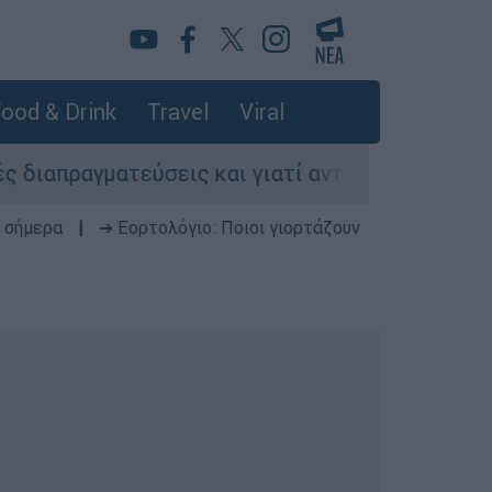
ood & Drink
Travel
Viral
γματεύσεις και γιατί αντιδρούν οι ΗΠΑ
Κυ
 σήμερα
|
➔ Εορτολόγιο: Ποιοι γιορτάζουν