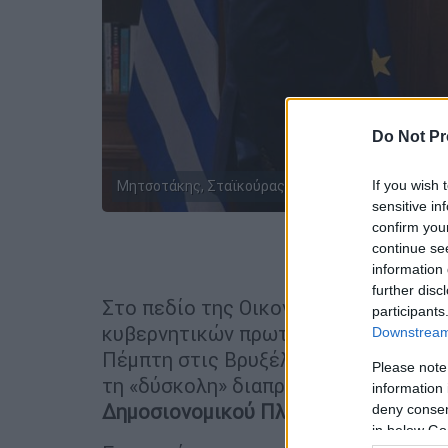
Do Not Pr
Μητσοτάκης, Σταϊκούρας ετοιμάζουν βαλίτσες (eur
If you wish 
sensitive in
confirm you
continue se
Προσθέστε
information 
further disc
Στο πεδίο της Οικονομίας μετατοπί
participants
κυβερνητικών πρωτοβουλιών, καθώ
Downstream 
Πέμπτη στις Βρυξέλλες, στο πλαίσιο
Please note
τη «δύσκολη» διαπραγμάτευση σχετικ
information 
Δημοσιονομικού Πλαισίου 2021 – 20
deny consent
in below Go