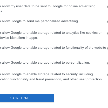
o allow my user data to be sent to Google for online advertising
Σταϊκούρας
έχουν θέσει εγκαίρως υπ' όψιν
s.
α θέμα της εξεύρεσης επιπλέον
ώστε να... αναχρηματοδοτηθεί η
to allow Google to send me personalized advertising.
 μείωσης της φορολογίας.
o allow Google to enable storage related to analytics like cookies on
evice identifiers in apps.
o allow Google to enable storage related to functionality of the website
o allow Google to enable storage related to personalization.
o allow Google to enable storage related to security, including
cation functionality and fraud prevention, and other user protection.
CONFIRM