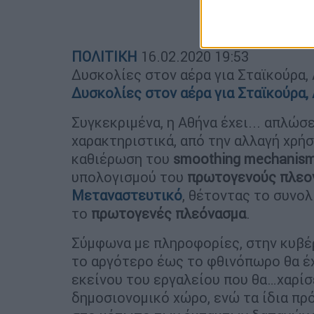
ΠΟΛΙΤΙΚΗ
16.02.2020
19:53
Δυσκολίες στον αέρα για Σταϊκούρα,
Δυσκολίες στον αέρα για Σταϊκούρα,
Συγκεκριμένα, η Αθήνα έχει... απλώσ
χαρακτηριστικά, από την αλλαγή χρή
καθιέρωση του
smoothing mechanis
υπολογισμού του
πρωτογενούς πλε
Μεταναστευτικό
, θέτοντας το συνολ
το
πρωτογενές πλεόνασμα
.
Σύμφωνα με πληροφορίες, στην κυβέρ
το αργότερο έως το φθινόπωρο θα έχ
εκείνου του εργαλείου που θα…χαρίσ
δημοσιονομικό χώρο, ενώ τα ίδια πρ