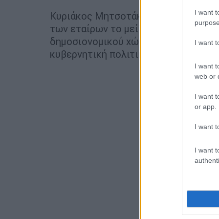
I want t
Κυριάκος Μητσοτάκης και
Χρήστος 
purpose
των εταίρων το μείζον για την Αθήν
δημοσιονομικού χώρου για το 2021, 
I want 
κυβερνητική πολιτική της περαιτέρω
I want t
web or d
I want t
or app.
I want t
I want t
authenti