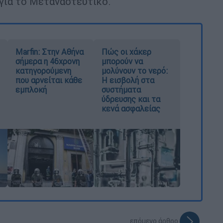
για το Μεταναστευτικό.
Marfin: Στην Αθήνα
Πώς οι χάκερ
σήμερα η 46χρονη
μπορούν να
κατηγορούμενη
μολύνουν το νερό:
που αρνείται κάθε
Η εισβολή στα
εμπλοκή
συστήματα
ύδρευσης και τα
κενά ασφαλείας
επόμενο άρθρο