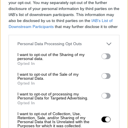
Κορονοϊός: 77.722 κρούσματα στην
your opt-out. You may separately opt-out of the further
disclosure of your personal information by third parties on the
Τουρκία – Η Όμικρον θερίζει
IAB’s list of downstream participants. This information may
also be disclosed by us to third parties on the
IAB’s List of
Downstream Participants
that may further disclose it to other
third parties.
«Είναι απολύτως λάθος και δεν έχουν καμία
Please note that this website/app uses one or more Google
Personal Data Processing Opt Outs
σχέση με τα ιστορικά γεγονότα», είπε, ενώ
services and may gather and store information including but
συνέχισε λέγοντας «
δυστυχώς, η πλευρά που
not limited to your visit or usage behaviour. You may click to
I want to opt-out of the Sharing of my
personal data.
προσπάθησε να εισβάλει στη χώρα μας, στα
grant or deny consent to Google and its third-party tags to
Opted In
use your data for below specified purposes in below Google
εδάφη της Ανατολίας
, αν είναι να μιλήσουμε
consent section.
I want to opt-out of the Sale of my
για ιστορία, είναι η πλευρά που κάνει αυτές
Personal Data.
τις δηλώσεις κατά της Τουρκίας με την
Opted In
ενίσχυση που έχει λάβει από ορισμένες
I want to opt-out of processing my
χώρες. Υπό αυτή την έννοια, τους
Personal Data for Targeted Advertising.
Opted In
προειδοποιούμε από εδώ ότι γνωρίζουμε
την πρόσφατη ιστορία, εμείς και όλος ο
I want to opt-out of Collection, Use,
Retention, Sale, and/or Sharing of my
κόσμος γνωρίζουμε ποιος ήταν ο
Personal Data that Is Unrelated with the
Purposes for which it was collected.
επιτιθέμενος στην πρόσφατη ιστορία. Το