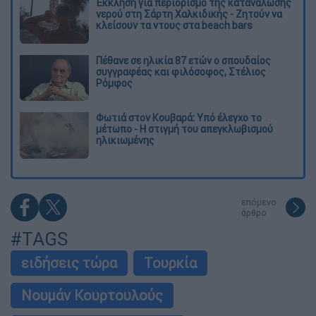
Έκκληση για περιορισμό της κατανάλωσης
νερού στη Σάρτη Χαλκιδικής - Ζητούν να
κλείσουν τα ντους στα beach bars
Πέθανε σε ηλικία 87 ετών ο σπουδαίος
συγγραφέας και φιλόσοφος, Στέλιος
Ρόμφος
Φωτιά στον Κουβαρά: Υπό έλεγχο το
μέτωπο - Η στιγμή του απεγκλωβισμού
ηλικιωμένης
επόμενο
άρθρο
#TAGS
ειδήσεις τώρα
Τουρκία
Νουμάν Κουρτουλούς