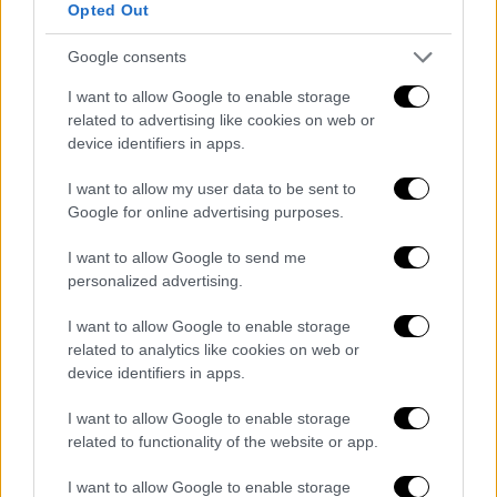
Opted Out
θέμα όμως δεν είναι να πετάμε κάποια λόγια
και να κρυβόμαστε πίσω από την ιστορία,
Google consents
αλλά να λύνουμε τα μεταξύ μας προβλήματα
I want to allow Google to enable storage
φιλικά και κυρίως με ωριμότητα, όπως
related to advertising like cookies on web or
απαιτούν οι σχέσεις γειτονίας. Με την
device identifiers in apps.
ευκαιρία αυτή, θα ήθελα να υπογραμμίσω ότι
I want to allow my user data to be sent to
θεωρούμε αυτή τη δήλωση εξαιρετικά ατυχή,
Google for online advertising purposes.
ανούσια, εκτός ιστορικών δεδομένων και
επιζήμια για τις σχέσεις φιλίας μεταξύ μας»,
I want to allow Google to send me
personalized advertising.
δήλωσε κατά τη συνάντησή του στην Άγκυρα
με τον λεγόμενο «πρωθυπουργό» του
I want to allow Google to enable storage
ψευδοκράτους, Φαίζ Σουτζούογλου.
related to analytics like cookies on web or
device identifiers in apps.
Ο δρόμος για ειρήνη και ευημερία
στην Κύπρο είναι η αποδοχή δύο
I want to allow Google to enable storage
related to functionality of the website or app.
ισότιμων και κυρίαρχων κοινοτήτων
I want to allow Google to enable storage