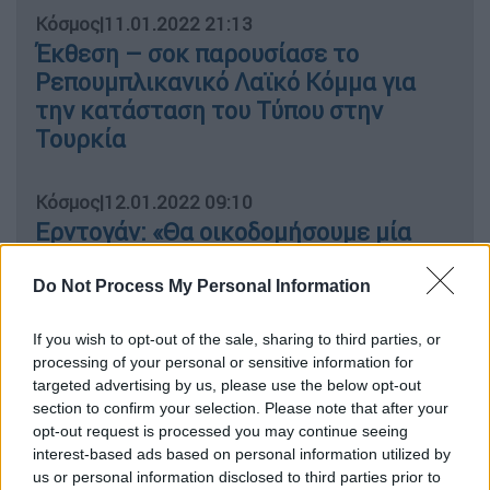
Κόσμος
|
11.01.2022 21:13
Έκθεση – σοκ παρουσίασε το
Ρεπουμπλικανικό Λαϊκό Κόμμα για
την κατάσταση του Τύπου στην
Τουρκία
Κόσμος
|
12.01.2022 09:10
Ερντογάν: «Θα οικοδομήσουμε μία
μεγάλη και ισχυρή Τουρκία»
Do Not Process My Personal Information
Κόσμος
|
13.01.2022 12:11
If you wish to opt-out of the sale, sharing to third parties, or
Άγριος καυγάς μεταξύ βουλευτών
processing of your personal or sensitive information for
στην Τουρκία: «Πάντα είσαστε
targeted advertising by us, please use the below opt-out
εναντίον μας» - «Αναιδές σκουλήκι!»
section to confirm your selection. Please note that after your
opt-out request is processed you may continue seeing
interest-based ads based on personal information utilized by
Κόσμος
|
13.01.2022 11:30
us or personal information disclosed to third parties prior to