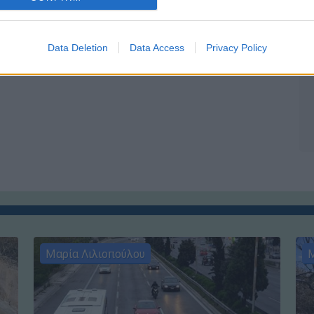
Data Deletion
Data Access
Privacy Policy
Μαρία Λιλιοπούλου
Μ