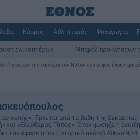
λάδα
Κόσμος
Αθλητισμός
Ψυχαγωγία
F
ελικοπτέρων
Μπαράζ προκλήσεων της Άγκυρ
Netflix έφερε την ταινιάρα του Νόλαν που οι φαν έχουν κρυφό
ασκευόπουλος
άς κοπής». Έρχεται από τα βάθη της δεκαετίας τ
» και «Ελεύθερος Τύπος». Όταν φύσηξε η άνοιξ
ι τον έφερε στον (ιστορικό πλέον) Αθήνα 9,84..