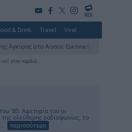
ood & Drink
Travel
Viral
ας στο Αιγαίο: Εικονική αερομαχία ανάμεσα σε
 νο1 στην καρδιά...
ου ’80. Αφετηρία του οι
η της ελεύθερης ραδιοφωνίας, το
..
περισσότερα