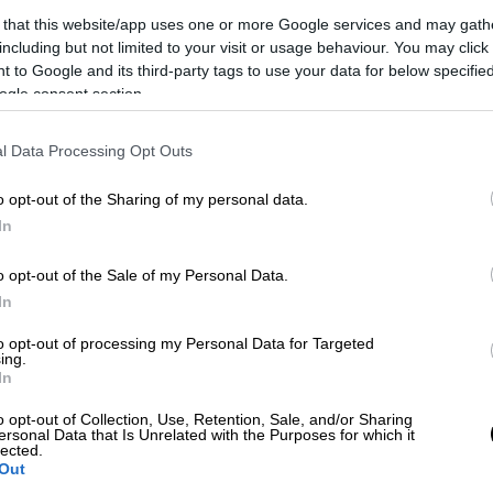
 that this website/app uses one or more Google services and may gath
including but not limited to your visit or usage behaviour. You may click 
 to Google and its third-party tags to use your data for below specifi
ogle consent section.
Κε
Κ
l Data Processing Opt Outs
0
o opt-out of the Sharing of my personal data.
In
o opt-out of the Sale of my Personal Data.
Ώρ
In
Ώ
to opt-out of processing my Personal Data for Targeted
ing.
In
Κε
o opt-out of Collection, Use, Retention, Sale, and/or Sharing
ersonal Data that Is Unrelated with the Purposes for which it
Κ
lected.
0
Out