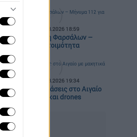
ΟΣΠΑΣΜΑΤΑ...
|
06.08.2026 18:59
ωτιά στην Κρήνη Φαρσάλων –
ήνυμα 112 για ετοιμότητα
ΟΣΠΑΣΜΑΤΑ...
|
06.08.2026 19:34
ουρκικές παραβιάσεις στο Αιγαίο
ε μαχητικά F-16 και drones