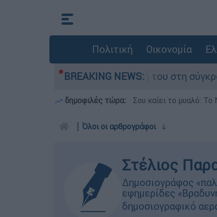
Πολιτική
Οικονομία
Ελ
η Δαμίγο που έχασε τη ζωή του στη σύγκρουση 
BREAKING NEWS:
δημοφιλές τώρα:
Σου καίει το μυαλό: Το 
┋
Όλοι οι αρθρογράφοι
ↆ
Στέλιος Παρ
Δημοσιογράφος «παλι
εφημερίδες «Βραδυνή
δημοσιογραφικό αεράκ