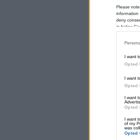
Please note
information 
deny consent
in below Go
Persona
I want t
Opted 
I want t
Opted 
I want 
Advertis
Opted 
I want t
of my P
was col
Opted 