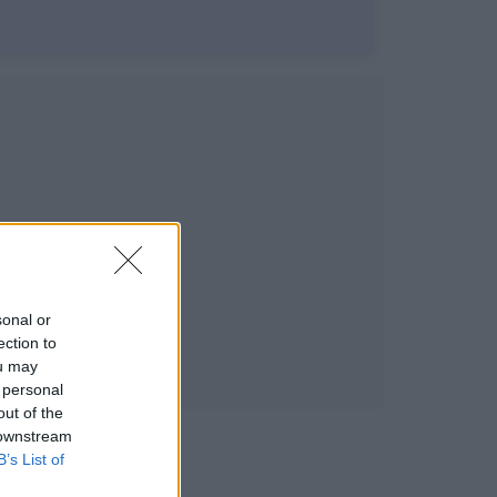
sonal or
ection to
ou may
 personal
out of the
 downstream
B’s List of