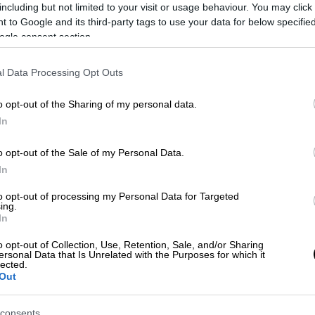
Απόψεις
|
11.09.2019 18:40
including but not limited to your visit or usage behaviour. You may click 
11η Σεπτεμβρίου: Η αιματηρή
 to Google and its third-party tags to use your data for below specifi
ogle consent section.
καμπή-είσοδος στη νέα εποχή
Tο σημείο καμπής για την είσοδο στη
l Data Processing Opt Outs
Με
νέα εποχή ήταν οι συνδυασμένες
Μ
επιθέσεις εναντίον των Δίδυμων
o opt-out of the Sharing of my personal data.
0
Πύργων και του Πενταγώνου την 11η
In
Σεπτεμβρίου 2001
o opt-out of the Sale of my Personal Data.
In
Κε
Κ
to opt-out of processing my Personal Data for Targeted
ing.
0
In
o opt-out of Collection, Use, Retention, Sale, and/or Sharing
ersonal Data that Is Unrelated with the Purposes for which it
lected.
Out
ΑΘ
Α
consents