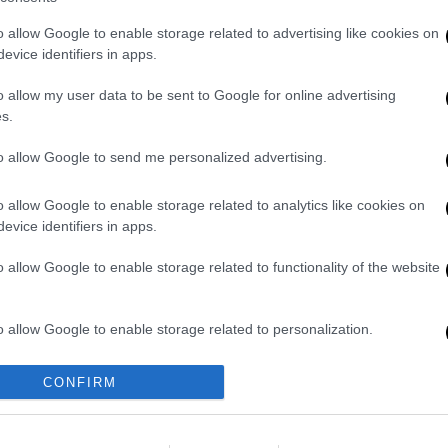
o allow Google to enable storage related to advertising like cookies on
evice identifiers in apps.
Ώρ
o allow my user data to be sent to Google for online advertising
Ώ
s.
to allow Google to send me personalized advertising.
Δε
o allow Google to enable storage related to analytics like cookies on
Δ
evice identifiers in apps.
o allow Google to enable storage related to functionality of the website
o allow Google to enable storage related to personalization.
o allow Google to enable storage related to security, including
CONFIRM
cation functionality and fraud prevention, and other user protection.