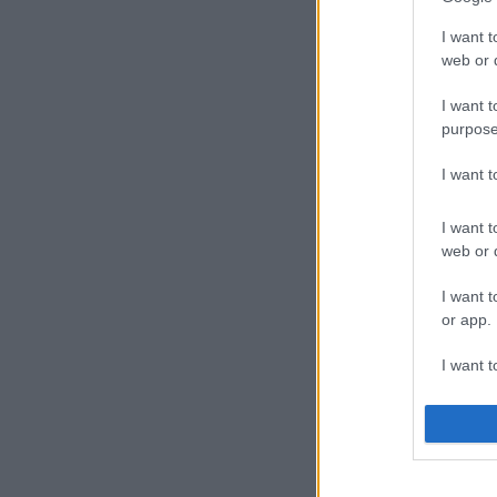
I want t
web or d
I want t
purpose
I want 
I want t
web or d
I want t
or app.
I want t
I want t
authenti