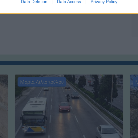
Data Deletion
Data Access
Privacy Policy
Μαρία Λιλιοπούλου
Μ