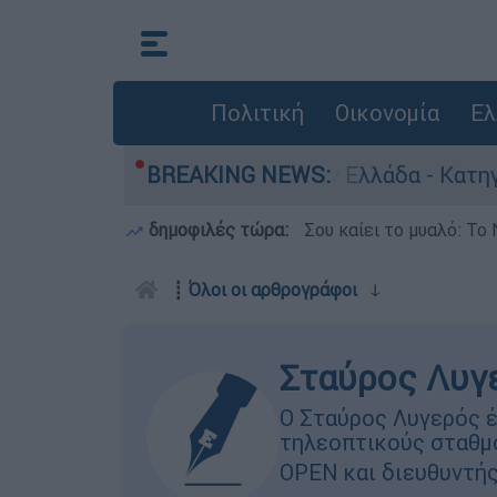
Πολιτική
Οικονομία
Ελ
για ανθρωποκτονίες στην Ελλάδα - Κατηγορείται
BREAKING NEWS:
δημοφιλές τώρα:
Σου καίει το μυαλό: Το 
┋
Όλοι οι αρθρογράφοι
ↆ
Σταύρος Λυγ
Ο Σταύρος Λυγερός έ
τηλεοπτικούς σταθμο
OPEN και διευθυντής