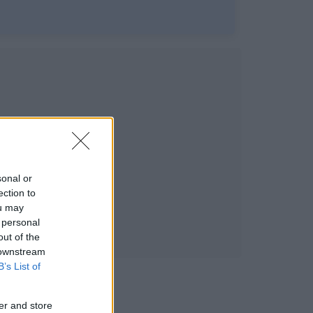
sonal or
ection to
ou may
 personal
out of the
 downstream
B’s List of
er and store