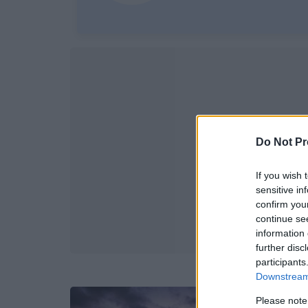
Do Not Pr
If you wish 
sensitive in
confirm you
continue se
information 
further disc
participants
Downstream 
Please note