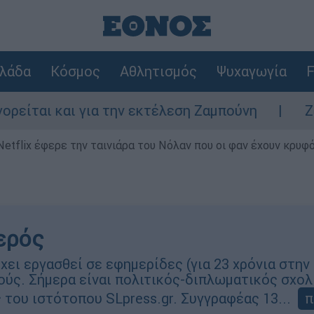
λάδα
Κόσμος
Αθλητισμός
Ψυχαγωγία
F
 και για την εκτέλεση Ζαμπούνη
Ζάκυνθος
Netflix έφερε την ταινιάρα του Νόλαν που οι φαν έχουν κρυφό
ερός
χει εργασθεί σε εφημερίδες (για 23 χρόνια στην
ύς. Σήμερα είναι πολιτικός-διπλωματικός σχο
 του ιστότοπου SLpress.gr. Συγγραφέας 13...
π