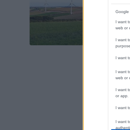
Google 
I want t
web or d
I want t
purpose
I want 
I want t
web or d
I want t
or app.
I want t
I want t
authenti