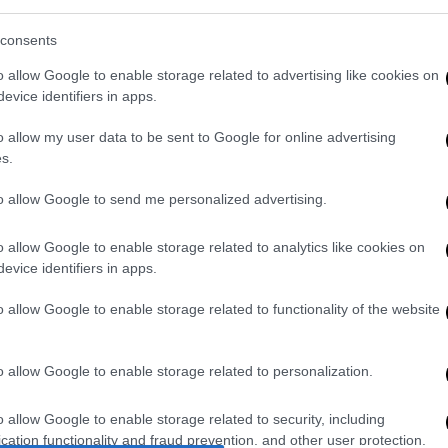
Ό
Εμβληματική πρωτοβουλία της
ε
κυβέρνησης πρέπει να είναι η
consents
αναδόμηση του οικονομικού
o allow Google to enable storage related to advertising like cookies on
συστήματος ώστε να δημιουργηθούν
evice identifiers in apps.
οι συνθήκες για την προσέλκυση
ΑΘ
περισσότερων βιώσιμων επενδύσεων
o allow my user data to be sent to Google for online advertising
Α
s.
0
to allow Google to send me personalized advertising.
o allow Google to enable storage related to analytics like cookies on
evice identifiers in apps.
ΑΠ
o allow Google to enable storage related to functionality of the website
Φ
φ
o allow Google to enable storage related to personalization.
o allow Google to enable storage related to security, including
cation functionality and fraud prevention, and other user protection.