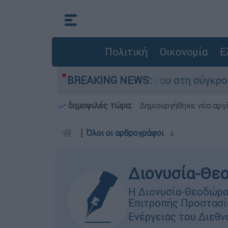
Πολιτική
Οικονομία
Ε
Δαμίγο που έχασε τη ζωή του στη σύγκρουση ελ
BREAKING NEWS:
δημοφιλές τώρα:
Δημιουργήθηκε νέα αργ
┋
Όλοι οι αρθρογράφοι
ↆ
Διονυσία-Θε
Η Διονυσία-Θεοδώρα 
Επιτροπής Προστασί
Ενέργειας του Διεθνο