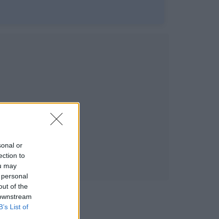
sonal or
ection to
ou may
 personal
out of the
 downstream
B’s List of