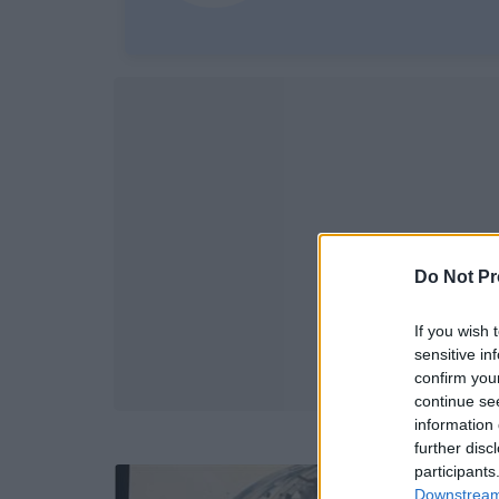
Do Not Pr
If you wish 
sensitive in
confirm you
continue se
information 
further disc
participants
Downstream 