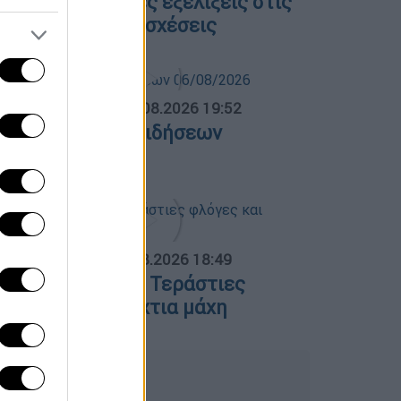
λες οι τελευταίες εξελίξεις στις
λληνοτουρκικές σχέσεις
ΛΗΤΙΚΟ ΔΕΛΤΙΟ
|
06.08.2026 19:52
θλητικό δελτίο ειδήσεων
6/08/2026
ΟΣΠΑΣΜΑΤΑ...
|
06.08.2026 18:49
ωτιά στη Σκύρο: Τεράστιες
λόγες και ολονύχτια μάχη