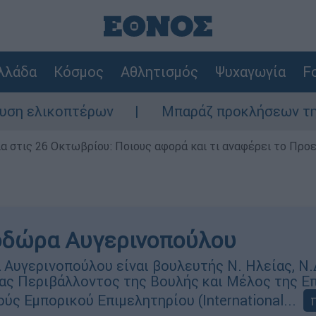
λλάδα
Κόσμος
Αθλητισμός
Ψυχαγωγία
Fo
ικοπτέρων
Μπαράζ προκλήσεων της Άγκυρας
ία στις 26 Οκτωβρίου: Ποιους αφορά και τι αναφέρει το Προ
οδώρα Αυγερινοπούλου
Αυγερινοπούλου είναι βουλευτής Ν. Ηλείας, Ν.
ας Περιβάλλοντος της Βουλής και Μέλος της Ε
ύς Εμπορικού Επιμελητηρίου (International...