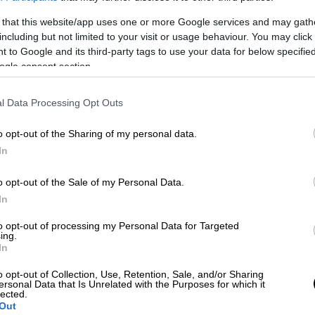
 that this website/app uses one or more Google services and may gath
including but not limited to your visit or usage behaviour. You may click 
Απόψεις
|
11.12.2019 16:13
 to Google and its third-party tags to use your data for below specifi
ogle consent section.
Η γυναίκα στην ηγεσία της μάχης
Κε
κατά της κλιματικής αλλαγής
Κ
l Data Processing Opt Outs
0
Οι γυναίκες μπορούν να αλλάξουν την
κλιματική ατζέντα και είναι
o opt-out of the Sharing of my personal data.
αποφασισμένες να το κάνουν
In
Με
o opt-out of the Sale of my Personal Data.
Μ
In
0
to opt-out of processing my Personal Data for Targeted
ing.
Απόψεις
|
08.11.2019 19:44
In
Οι υπεύθυνες επενδύσεις πρέπει
o opt-out of Collection, Use, Retention, Sale, and/or Sharing
να αποτελέσουν τμήμα των
ersonal Data that Is Unrelated with the Purposes for which it
lected.
Ώρ
στρατηγικών μας
Out