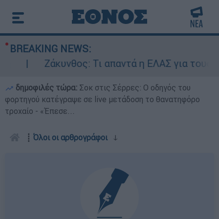
BREAKING NEWS:
Ζάκυνθος: Τι απαντά η ΕΛΑΣ για τους 8 β
δημοφιλές τώρα:
Σοκ στις Σέρρες: Ο οδηγός του
φορτηγού κατέγραψε σε live μετάδοση το θανατηφόρο
τροχαίο - «Έπεσε...
┋
Όλοι οι αρθρογράφοι
ↆ