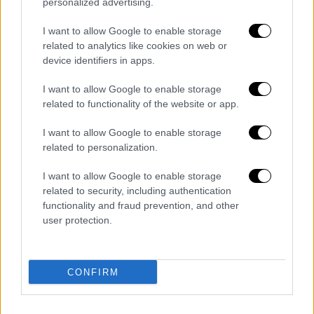
personalized advertising.
Ώρα Ελλάδος...
|
07.08.2026 09:59
I want to allow Google to enable storage
Ώρα Ελλάδος 07/08/2026
related to analytics like cookies on web or
device identifiers in apps.
I want to allow Google to enable storage
related to functionality of the website or app.
Δελτίο...
|
07.08.2026 14:25
Δελτίο στη νοηματική 07/08/2026
I want to allow Google to enable storage
related to personalization.
I want to allow Google to enable storage
Κεντρικό...
|
06.08.2026 20:05
related to security, including authentication
functionality and fraud prevention, and other
Κεντρικό δελτίο ειδήσεων 06/08/2026
user protection.
CONFIRM
ΑΘΛΗΤΙΚΟ ΔΕΛΤΙΟ
|
07.08.2026 13:41
Αθλητικό δελτίο 07/08/2026