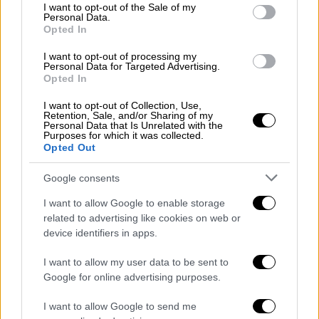
consent section.
I want to opt-out of the Sale of my
Personal Data.
Απόψεις
|
06.04.2020 09:58
Opted In
Μάχη στην ΕΕ για τον Μεγάλο
I want to opt-out of processing my
Συμβιβασμό
Personal Data for Targeted Advertising.
Opted In
Είμαστε σε μια περίοδο «δημιουργικής
αναταραχής», από την οποία θα προκύψει ο
I want to opt-out of Collection, Use,
Retention, Sale, and/or Sharing of my
μεγάλος συμβιβασμός.
Personal Data that Is Unrelated with the
Purposes for which it was collected.
Opted Out
Google consents
POPULAR VIDEOS
I want to allow Google to enable storage
related to advertising like cookies on web or
device identifiers in apps.
Μεσημεριανό...
|
07.08.2026 14:06
Μεσημεριανό δελτίο ειδήσεων
I want to allow my user data to be sent to
07/08/2026
Google for online advertising purposes.
I want to allow Google to send me