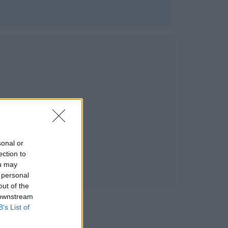
sonal or
ection to
ou may
 personal
out of the
 downstream
B’s List of