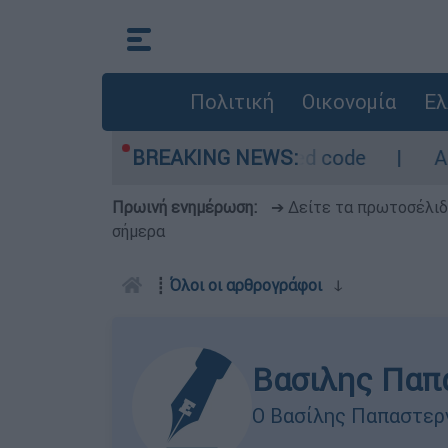
Πολιτική
Οικονομία
Ελ
τρο - Οι περιοχές σε red code
BREAKING NEWS:
Αμερικανι
Πρωινή ενημέρωση:
➔ Δείτε τα πρωτοσέλι
σήμερα
┋
Όλοι οι αρθρογράφοι
ↆ
Βασιλης Παπ
Ο Βασίλης Παπαστεργ