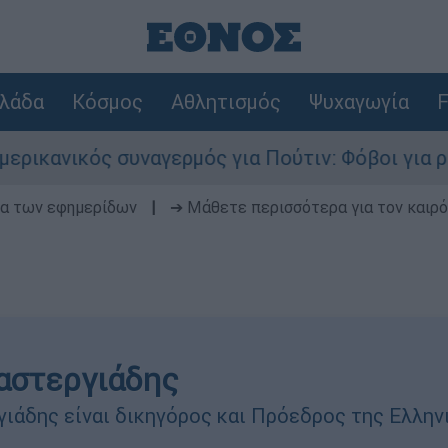
λάδα
Κόσμος
Αθλητισμός
Ψυχαγωγία
F
κός συναγερμός για Πούτιν: Φόβοι για ρωσικό χ
δα των εφημερίδων
|
➔ Μάθετε περισσότερα για τον καιρό
αστεργιάδης
ιάδης είναι δικηγόρος και Πρόεδρος της Ελλη