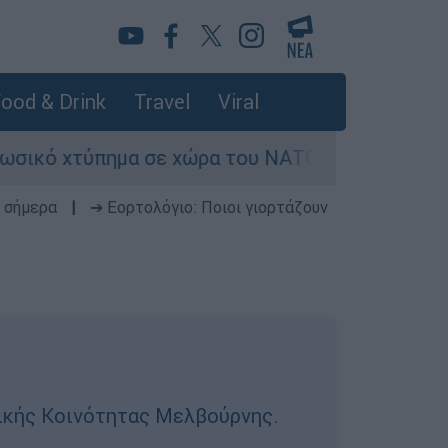
ood & Drink
Travel
Viral
τύπημα σε χώρα του ΝΑΤΟ - Τα βασικά σενάρια έ
 σήμερα
|
➔ Εορτολόγιο: Ποιοι γιορτάζουν
νικής Κοινότητας Μελβούρνης.