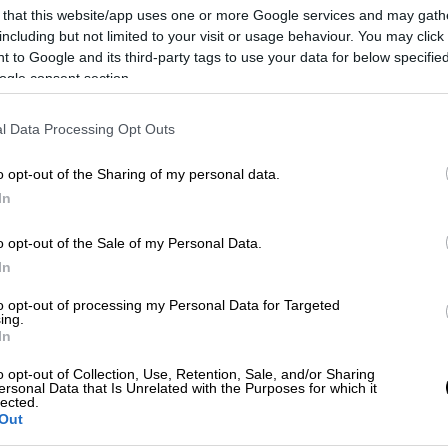
Απόψεις
|
23.04.2020 17:23
 that this website/app uses one or more Google services and may gath
including but not limited to your visit or usage behaviour. You may click 
Πώς επηρεάζει η πανδημία τους
 to Google and its third-party tags to use your data for below specifi
Έλληνες της Αυστραλίας
ogle consent section.
Είναι μια πολύ μεγάλη αλλαγή στον
Κε
τρόπο εργασίας, αλλά έχουμε μάθει
Κ
l Data Processing Opt Outs
και νέους τρόπους να δουλεύουμε
0
o opt-out of the Sharing of my personal data.
In
o opt-out of the Sale of my Personal Data.
Κε
In
Κ
0
to opt-out of processing my Personal Data for Targeted
ing.
In
o opt-out of Collection, Use, Retention, Sale, and/or Sharing
ersonal Data that Is Unrelated with the Purposes for which it
Με
lected.
Out
Μ