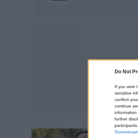
Do Not Pr
If you wish 
sensitive in
confirm you
continue se
information 
further disc
participants
Downstream 