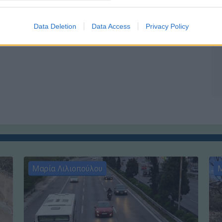
Data Deletion
Data Access
Privacy Policy
Μαρία Λιλιοπούλου
Μ