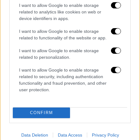
Κεντρικό...
|
07.08.2026 19:53
I want to allow Google to enable storage
Κεντρικό δελτίο ειδήσεων 07/08/2026
related to analytics like cookies on web or
device identifiers in apps.
I want to allow Google to enable storage
related to functionality of the website or app.
Κεντρικό...
|
06.08.2026 20:05
Κεντρικό δελτίο ειδήσεων 06/08/2026
I want to allow Google to enable storage
related to personalization.
I want to allow Google to enable storage
related to security, including authentication
Ώρα Ελλάδος...
|
07.08.2026 09:59
functionality and fraud prevention, and other
Ώρα Ελλάδος 07/08/2026
user protection.
CONFIRM
ΑΘΛΗΤΙΚΟ ΔΕΛΤΙΟ
|
07.08.2026 19:46
Αθλητικό δελτίο ειδήσεων 07/08/2026
Data Deletion
Data Access
Privacy Policy