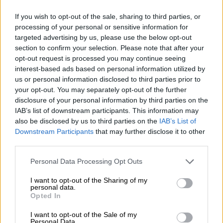
If you wish to opt-out of the sale, sharing to third parties, or
processing of your personal or sensitive information for
targeted advertising by us, please use the below opt-out
Απόψεις
|
01.03.2022 08:29
section to confirm your selection. Please note that after your
Καθαρές κουβέντες με τη Μόσχα
opt-out request is processed you may continue seeing
interest-based ads based on personal information utilized by
Η Ελλάδα δεν είναι ουδέτερη ως χώρα.
us or personal information disclosed to third parties prior to
Ανήκει σε ΕΕ και ΝΑΤΟ. Όσο κι αν
your opt-out. You may separately opt-out of the further
διαχρονικά η αριστερά πάλεψε να βγούμε
disclosure of your personal information by third parties on the
από αυτούς τους σημαντικούς οργανισμούς
IAB’s list of downstream participants. This information may
που μας θωρακίζουν
also be disclosed by us to third parties on the
IAB’s List of
Downstream Participants
that may further disclose it to other
third parties.
Please note that this website/app uses one or more Google
Personal Data Processing Opt Outs
services and may gather and store information including but
not limited to your visit or usage behaviour. You may click to
I want to opt-out of the Sharing of my
personal data.
grant or deny consent to Google and its third-party tags to
Opted In
use your data for below specified purposes in below Google
consent section.
I want to opt-out of the Sale of my
Personal Data.