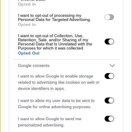
Opted In
I want to opt-out of processing my
Personal Data for Targeted Advertising.
Opted In
I want to opt-out of Collection, Use,
Retention, Sale, and/or Sharing of my
Personal Data that Is Unrelated with the
Απόψεις
|
28.09.2020 18:44
Purposes for which it was collected.
Opted Out
Ο Αλέξης Τσίπρας ως βαρίδι
Ο λαός συνηθίζει να λέει ότι πρώτα βγαίνει
Google consents
η ψυχή του ανθρώπου και έπειτα το χούι του
I want to allow Google to enable storage
και αυτό δυστυχώς φρόντισε να
related to advertising like cookies on web or
επιβεβαιώσει ο Αλέξης Τσίπρας
device identifiers in apps.
I want to allow my user data to be sent to
Google for online advertising purposes.
POPULAR VIDEOS
I want to allow Google to send me
personalized advertising.