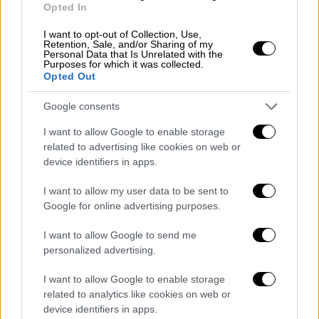
Opted In
I want to opt-out of Collection, Use,
Retention, Sale, and/or Sharing of my
Personal Data that Is Unrelated with the
Purposes for which it was collected.
Opted Out
Google consents
I want to allow Google to enable storage
Απόψεις
|
29.01.2021 20:05
related to advertising like cookies on web or
device identifiers in apps.
Κυβερνοασφάλεια και εκπαίδευση σε
μια σύγχρονη κοινωνία - Στόχοι και
I want to allow my user data to be sent to
προτεραιότητες
Google for online advertising purposes.
Ποια θα πρέπει να είναι η στόχευση ενός
I want to allow Google to send me
εκπαιδευτικού συστήματος γύρω από την
personalized advertising.
ευαισθητοποίηση – ενημέρωση όλων των
ανθρώπων στα θέματα κυβερνοασφάλειας;
I want to allow Google to enable storage
related to analytics like cookies on web or
device identifiers in apps.