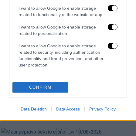
POPULAR VIDEOS
I want to allow Google to enable storage
related to functionality of the website or app.
I want to allow Google to enable storage
Κεντρικό...
|
10.08.2026 19:55
related to personalization.
Κεντρικό δελτίο ειδήσεων 10/08/2026
I want to allow Google to enable storage
related to security, including authentication
functionality and fraud prevention, and other
user protection.
Ώρα Ελλάδος...
|
10.08.2026 12:18
Ώρα Ελλάδος 10/08/2026
CONFIRM
ΑΘΛΗΤΙΚΟ ΔΕΛΤΙΟ
|
10.08.2026 19:43
Data Deletion
Data Access
Privacy Policy
Αθλητικό δελτίο 10/08/2026