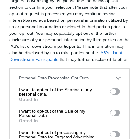
targeted advertising by us, please use the below opt-out
section to confirm your selection. Please note that after your
opt-out request is processed you may continue seeing
interest-based ads based on personal information utilized by
Απόψεις
|
28.05.2021 21:11
us or personal information disclosed to third parties prior to
«Οθόνη» uber alles, με προκλήσεις που
your opt-out. You may separately opt-out of the further
δεν βλέπουμε
disclosure of your personal information by third parties on the
IAB’s list of downstream participants. This information may
Η οθόνη σήμερα της πιο διαδεδομένης
also be disclosed by us to third parties on the
IAB’s List of
συσκευής στον κόσμο που είναι το κινητό
Downstream Participants
that may further disclose it to other
μας τηλέφωνο αποτελεί το σημείο από το
third parties.
οποίο δισεκατομμύρια (μικροί και μεγάλοι)
Please note that this website/app uses one or more Google
Personal Data Processing Opt Outs
χρήστες του Διαδικτύου οπτικοποιούν
services and may gather and store information including but
δεδομένα και το αποτέλεσμα των
not limited to your visit or usage behaviour. You may click to
I want to opt-out of the Sharing of my
personal data.
περιηγήσεων τους
grant or deny consent to Google and its third-party tags to
Opted In
use your data for below specified purposes in below Google
consent section.
I want to opt-out of the Sale of my
Personal Data.
Opted In
I want to opt-out of processing my
Personal Data for Targeted Advertising.