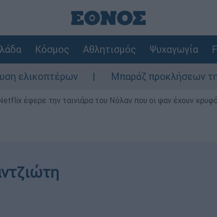
λάδα
Κόσμος
Αθλητισμός
Ψυχαγωγία
F
ικοπτέρων
Μπαράζ προκλήσεων της Άγκυρας
Netflix έφερε την ταινιάρα του Νόλαν που οι φαν έχουν κρυφό
αντζιώτη