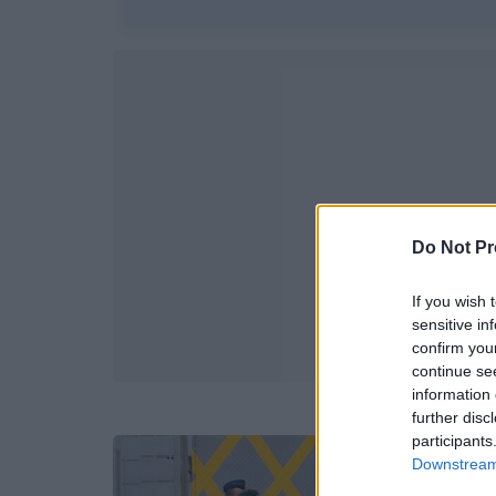
Do Not Pr
If you wish 
sensitive in
confirm you
continue se
information 
further disc
participants
Downstream 