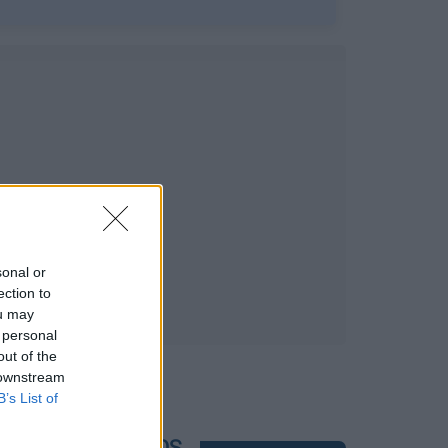
sonal or
ection to
ou may
 personal
out of the
 downstream
B’s List of
POPULAR VIDEOS