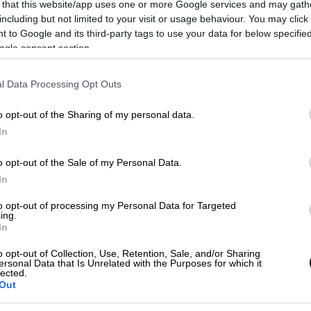
Ανεβαίνει το επίπεδο ασφαλείας
 that this website/app uses one or more Google services and may gath
στο Πεντάγωνο - Εντυπωσιακές
including but not limited to your visit or usage behaviour. You may click 
 to Google and its third-party tags to use your data for below specifi
εικόνες από τα εγκαίνια του
ogle consent section.
Συστήματος Εμποδίου Κεντρικής
Κε
Πύλης στο στρατόπεδο Παπάγου
Κ
l Data Processing Opt Outs
0
Παρουσία του αρχηγού ΓΕΕΘΑ τα
εγκαίνια στο στρατόπεδο Παπάγου
o opt-out of the Sharing of my personal data.
In
o opt-out of the Sale of my Personal Data.
ΑΠ
In
Φ
to opt-out of processing my Personal Data for Targeted
φ
ing.
In
o opt-out of Collection, Use, Retention, Sale, and/or Sharing
ersonal Data that Is Unrelated with the Purposes for which it
lected.
Κε
Out
Κ