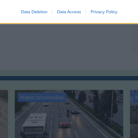
Data Deletion
Data Access
Privacy Policy
Μαρία Λιλιοπούλου
Μ