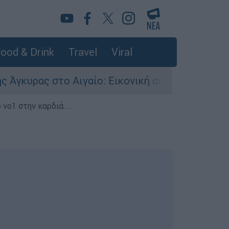
ood & Drink
Travel
Viral
 στο Αιγαίο: Εικονική αερομαχία ανάμεσα σε ε
 νο1 στην καρδιά...