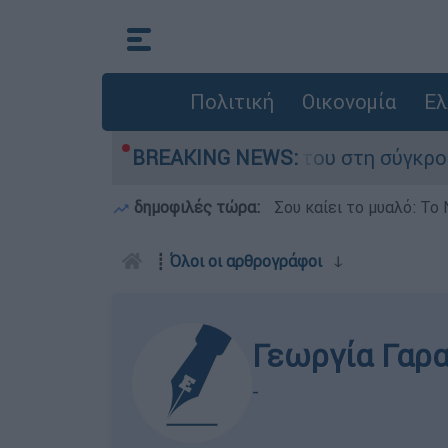
Πολιτική
Οικονομία
Ελ
Δαμίγο που έχασε τη ζωή του στη σύγκρουση ελ
BREAKING NEWS:
δημοφιλές τώρα:
Σου καίει το μυαλό: Το 
┋
Όλοι οι αρθρογράφοι
ↆ
Γεωργία Γαρ
-