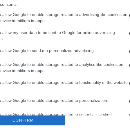
0
consents
o allow Google to enable storage related to advertising like cookies on
evice identifiers in apps.
Ώρ
o allow my user data to be sent to Google for online advertising
Ώ
s.
to allow Google to send me personalized advertising.
ΑΘ
o allow Google to enable storage related to analytics like cookies on
Α
evice identifiers in apps.
0
o allow Google to enable storage related to functionality of the website
o allow Google to enable storage related to personalization.
o allow Google to enable storage related to security, including
cation functionality and fraud prevention, and other user protection.
CONFIRM