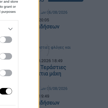
er and store
to grant or
ed purposes
ντρικό...
|
06.08.2026 20:05
εντρικό δελτίο ειδήσεων
6/08/2026
ΟΣΠΑΣΜΑΤΑ...
|
06.08.2026 18:49
ωτιά στη Σκύρο: Τεράστιες
λόγες και ολονύχτια μάχη
ντρικό...
|
05.08.2026 19:49
εντρικό δελτίο ειδήσεων