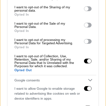
services and may gather and store information including but
not limited to your visit or usage behaviour. You may click to
I want to opt-out of the Sharing of my
personal data.
grant or deny consent to Google and its third-party tags to
Opted In
Απόψεις
|
07.03.2023 07:45
use your data for below specified purposes in below Google
consent section.
Μετά τα Τέμπη, ΤΙ;
I want to opt-out of the Sale of my
Personal Data.
Πώς θα λυθεί ο Γόρδιος Δεσμός της
Opted In
Διαπλοκής ;
I want to opt-out of processing my
Personal Data for Targeted Advertising.
Opted In
I want to opt-out of Collection, Use,
Retention, Sale, and/or Sharing of my
Personal Data that Is Unrelated with the
Purposes for which it was collected.
Opted Out
Google consents
I want to allow Google to enable storage
related to advertising like cookies on web or
device identifiers in apps.