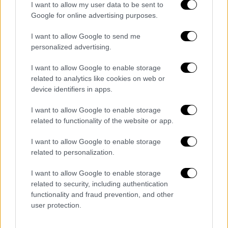
I want to allow my user data to be sent to
Google for online advertising purposes.
I want to allow Google to send me
Απόψεις
|
11.02.2023 06:15
personalized advertising.
Σεισμοί, σχάσεις Ελλάδας Τουρκίας και
Μίκης
I want to allow Google to enable storage
related to analytics like cookies on web or
«Όταν κανένας άλλος πολιτικός στην
device identifiers in apps.
Ελλάδα και την Τουρκία δεν έπαιρνε
πρωτοβουλίες, ο Μίκης Θεοδωράκης μπήκε
I want to allow Google to enable storage
μπροστά»
related to functionality of the website or app.
I want to allow Google to enable storage
related to personalization.
POPULAR VIDEOS
I want to allow Google to enable storage
related to security, including authentication
functionality and fraud prevention, and other
user protection.
Κεντρικό...
|
07.08.2026 19:53
Κεντρικό δελτίο ειδήσεων 07/08/2026