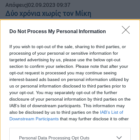
Απόψεις
|
02.09.2023 09:37
Δύο χρόνια χωρίς τον Μίκη
«Στη ζωή μου είχα τη μεγάλη τύχη να
συμπορευτώ με τον Μίκη Θεοδωράκη. Θα
Do Not Process My Personal Information
παραθέσω απλά κάποια στιγμιότυπα της
ζωής του, όπως τα έζησα»
If you wish to opt-out of the sale, sharing to third parties, or
processing of your personal or sensitive information for
targeted advertising by us, please use the below opt-out
section to confirm your selection. Please note that after your
opt-out request is processed you may continue seeing
interest-based ads based on personal information utilized by
us or personal information disclosed to third parties prior to
your opt-out. You may separately opt-out of the further
disclosure of your personal information by third parties on the
IAB’s list of downstream participants. This information may
also be disclosed by us to third parties on the
IAB’s List of
Downstream Participants
that may further disclose it to other
third parties.
Please note that this website/app uses one or more Google
Personal Data Processing Opt Outs