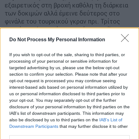
εξαιρετικός στη βροχή καθόλη τη διάρκεια
των δοκιμών αλλά έμεινε δεύτερος στο
φινάλε του τουρκικού γκραν πρι. Τρίτος
τερμάτισε (κι αυτός για πρώτη φορά) ο
έτερος οδηγός της Racing Point
Σέρχιο
Do Not Process My Personal Information
Πέρες
, σε ένα πρωτοφανές 1-3 της... ροζ
εταιρείας στο grid. Τέταρτος ήταν ο
If you wish to opt-out of the sale, sharing to third parties, or
Αλεξάντερ Αλμπον
με Red Bull και πέμπτος ο
processing of your personal or sensitive information for
targeted advertising by us, please use the below opt-out
Ντάνιελ Ρικιάρντο
με Renault.
section to confirm your selection. Please note that after your
opt-out request is processed you may continue seeing
😲 𝗟𝗔𝗡𝗖𝗘 𝗧𝗔𝗞𝗘𝗦 𝗣𝗢𝗟𝗘 😲
interest-based ads based on personal information utilized by
@lance_stroll
, that was incredible!
us or personal information disclosed to third parties prior to
WOW!
#TurkishGP
🇹🇷
#F1
your opt-out. You may separately opt-out of the further
pic.twitter.com/Luzt7uhCPh
disclosure of your personal information by third parties on the
IAB’s list of downstream participants. This information may
— Formula 1 (@F1)
November 14,
also be disclosed by us to third parties on the
IAB’s List of
Downstream Participants
that may further disclose it to other
2020
third parties.