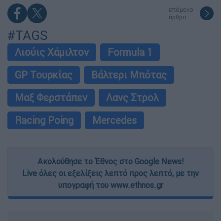
επόμενο
άρθρο
#TAGS
Λιούις Χάμιλτον
Formula 1
GP Τουρκίας
Βάλτερι Μπότας
Μαξ Φερστάπεν
Λανς Στρολ
Racing Poing
Mercedes
Ακολούθησε το Έθνος στο Google News!
Live όλες οι εξελίξεις λεπτό προς λεπτό, με την
υπογραφή του www.ethnos.gr