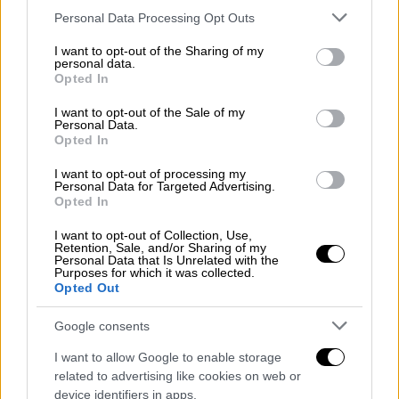
Αντιθέτως, «βούλιαξαν» ο
Λιούις Χάμιλτον
Please note that this website/app uses one or more Google
Personal Data Processing Opt Outs
και ο
Βάλτερι Μπότας
, οι οποίοι μολονότι
services and may gather and store information including but
not limited to your visit or usage behaviour. You may click to
I want to opt-out of the Sharing of my
διαθέτουν, μακράν του δεύτερου, το
personal data.
grant or deny consent to Google and its third-party tags to
καλύτερο μονοθέσιο (
Mercedes
), έμειναν
Opted In
use your data for below specified purposes in below Google
στην έκτη και στην ένατη θέση μη
consent section.
I want to opt-out of the Sale of my
μπορώντας να ακολουθήσουν τον
Personal Data.
Opted In
αγωνιστικό ρυθμό των πρώτων. Για πρώτη
φορά εφέτος, οι Mercedes έχασαν την pole
I want to opt-out of processing my
Personal Data for Targeted Advertising.
position! Εκπληξη πάντως αποτέλεσε και η
Opted In
παρουσία του
Οκον
στην έβδομη θέση αλλά
I want to opt-out of Collection, Use,
και του συνήθως τελευταίου
Τζιοβινάτσι
Retention, Sale, and/or Sharing of my
Personal Data that Is Unrelated with the
στη δέκατη.
Purposes for which it was collected.
Opted Out
Στη Racing Point πάντως... έχασαν τα λόγια
τους από την πρωτιά του Στρολ όπως
Google consents
καταδεικνύει και το πανηγυρικό tweet που
I want to allow Google to enable storage
δεν βγάζει κανένα απολύτως νόημα!
related to advertising like cookies on web or
device identifiers in apps.