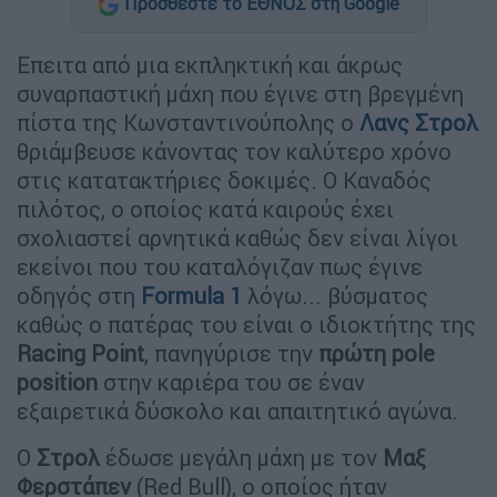
Προσθέστε το ΕΘΝΟΣ στη Google
Επειτα από μια εκπληκτική και άκρως
συναρπαστική μάχη που έγινε στη βρεγμένη
πίστα της Κωνσταντινούπολης ο
Λανς Στρολ
θριάμβευσε κάνοντας τον καλύτερο χρόνο
στις κατατακτήριες δοκιμές. Ο Καναδός
πιλότος, ο οποίος κατά καιρούς έχει
σχολιαστεί αρνητικά καθώς δεν είναι λίγοι
εκείνοι που του καταλόγιζαν πως έγινε
οδηγός στη
Formula 1
λόγω... βύσματος
καθώς ο πατέρας του είναι ο ιδιοκτήτης της
Racing Point
, πανηγύρισε την
πρώτη pole
position
στην καριέρα του σε έναν
εξαιρετικά δύσκολο και απαιτητικό αγώνα.
Ο
Στρολ
έδωσε μεγάλη μάχη με τον
Μαξ
Φερστάπεν
(Red Bull), ο οποίος ήταν