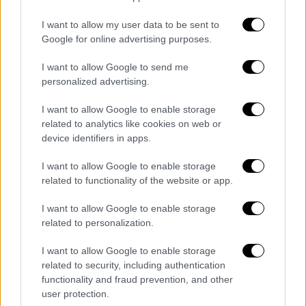
WEIUFHJLEWMNFKLNEWKLFMLEW
I want to allow my user data to be sent to
NLFCMELQW;NCLKWENCKLNEQKLC
Google for online advertising purposes.
MEKLQNKLCMEQWLHNFOPQEM;OF
VNLQEM;OVNWERIOJVCORWNIOVJ
I want to allow Google to send me
WEO;JFOP3QPOFHIOPE4NWOIUGFH
personalized advertising.
24POIENVOIWERNOPFJ2490JWEGF
I want to allow Google to enable storage
OP4HJ2EOPFJ2H4WJOPGFJ24OPIW
related to analytics like cookies on web or
FJOE;SJFIOVWEJPOFGH9P24JWGOI
device identifiers in apps.
EFHEOJFOP924JP[WGFJ0P249JWPG
I want to allow Google to enable storage
OFJ24HPOWEJGFOPJ249WJFPO2J4
related to functionality of the website or app.
WEO;GJWOP4IRJG
I want to allow Google to enable storage
— Aston Martin Cognizant F1 Team
related to personalization.
(@AstonMartinF1)
November 14,
I want to allow Google to enable storage
2020
related to security, including authentication
functionality and fraud prevention, and other
Η κατάταξη
user protection.