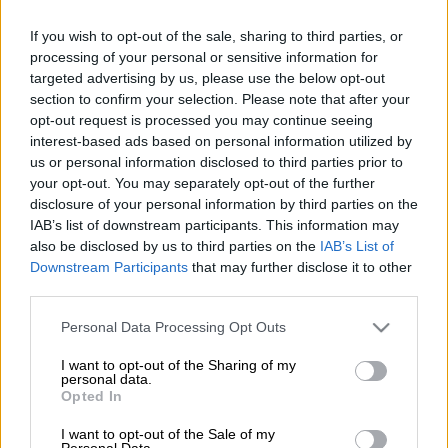
Η «ασφάλεια» αποτελεί το βασικότερο
If you wish to opt-out of the sale, sharing to third parties, or
processing of your personal or sensitive information for
συστατικό για την άρτια διεξαγωγή κάθε
targeted advertising by us, please use the below opt-out
αγώνα Ράλλυ. Στο
www.acropolisrally.gr
έχει
section to confirm your selection. Please note that after your
αναρτηθεί ό,τι χρειάζεται, ώστε η
opt-out request is processed you may continue seeing
παρακολούθηση του ΕΚΟ Ράλλυ Ακρόπολις
interest-based ads based on personal information utilized by
us or personal information disclosed to third parties prior to
να αποτελέσει μια μοναδική εμπειρία για
your opt-out. You may separately opt-out of the further
κάθε θεατή.
disclosure of your personal information by third parties on the
IAB’s list of downstream participants. This information may
Oι διοργανωτές του ΕΚΟ Ράλλυ Ακρόπολις
also be disclosed by us to third parties on the
IAB’s List of
έχουν εργαστεί με γνώμονα την ασφάλεια
Downstream Participants
that may further disclose it to other
του αγώνα συνολικά. Ωστόσο, χρειάζεται η
third parties.
συνεργασία όλων ώστε να αποφευχθεί κάθε
Please note that this website/app uses one or more Google
Personal Data Processing Opt Outs
δυσάρεστο ή επικίνδυνο ενδεχόμενο.
services and may gather and store information including but
not limited to your visit or usage behaviour. You may click to
I want to opt-out of the Sharing of my
Στην επίσημη ιστοσελίδα του αγώνα, στον
personal data.
grant or deny consent to Google and its third-party tags to
Opted In
τομέα «Θεατές», έχουν αναρτηθεί όλα όσα
use your data for below specified purposes in below Google
consent section.
κρίνονται απαραίτητα για το σχεδιασμό, την
I want to opt-out of the Sale of my
Personal Data.