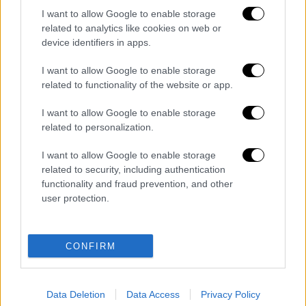
κυκλοφορία των αυτοκινήτων της
I want to allow Google to enable storage
οργάνωσης ή και των ασθενοφόρων.
related to analytics like cookies on web or
device identifiers in apps.
Στο έντυπο «Οδηγός Θεατή» περιγράφονται
όλα όσα πρέπει να γνωρίζει όποιος επιλέξει
I want to allow Google to enable storage
related to functionality of the website or app.
να βρεθεί στον αγώνα, αναφορικά με τους
περιορισμούς που προκύπτουν από το
I want to allow Google to enable storage
ωράριό του και, κυρίως, από το γεγονός ότι
related to personalization.
διεξάγεται σε ανοιχτό περιβάλλον.
I want to allow Google to enable storage
Η ασφάλεια του αγώνα είναι υπόθεση όλων
related to security, including authentication
functionality and fraud prevention, and other
και η επιτυχία του έργο κάθε εμπλεκόμενου!
user protection.
Για τον «Οδηγό Θεατή»
πατήστε εδώ
.
Διαβάστε ακόμη
CONFIRM
Από το Μίσιγκαν στον Λευκό Οίκο: Τι
σημαίνει η νίκη του Αμπντούλ Ελ-Σαγέντ
Data Deletion
Data Access
Privacy Policy
για τους Δημοκρατικούς