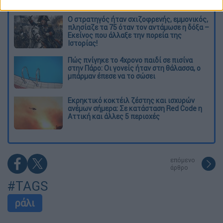
O στρατηγός ήταν σχιζοφρενής, εμμονικός,
πλησίαζε τα 75 όταν τον αντάμωσε η δόξα –
Εκείνος που άλλαξε την πορεία της
Ιστορίας!
Πώς πνίγηκε το 4χρονο παιδί σε πισίνα
στην Πάρο: Οι γονείς ήταν στη θάλασσα, ο
μπάρμαν έπεσε να το σώσει
Εκρηκτικό κοκτέιλ ζέστης και ισχυρών
ανέμων σήμερα: Σε κατάσταση Red Code η
Αττική και άλλες 5 περιοχές
επόμενο
άρθρο
#TAGS
ράλι