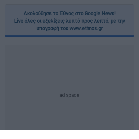
Ακολούθησε το Έθνος στο Google News!
Live όλες οι εξελίξεις λεπτό προς λεπτό, με την
υπογραφή του www.ethnos.gr