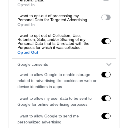
προσέγγιση και την πρόσβαση στις ειδικές
Opted In
διαδρομές του αγώνα.
I want to opt-out of processing my
Personal Data for Targeted Advertising.
Χάρτες υψηλής ανάλυσης με αποτύπωση και
Opted In
των χώρων στάθμευσης, οδηγίες για τις
I want to opt-out of Collection, Use,
προσβάσεις των θεατών και αρχεία με
Retention, Sale, and/or Sharing of my
Personal Data that Is Unrelated with the
οδηγίες πλοήγησης μέσω ψηφιακών χαρτών
Purposes for which it was collected.
είναι άμεσα προσβάσιμα, ώστε να
Opted Out
αποφευχθεί οποιαδήποτε ταλαιπωρία κατά
Google consents
τη μετακίνηση στις περιοχές του αγώνα.
I want to allow Google to enable storage
Οι προσβάσεις που αναφέρονται στην
related to advertising like cookies on web or
επίσημη ιστοσελίδα του ΕΚΟ Ράλλυ
device identifiers in apps.
Ακρόπολις είναι αυτές που έχει ελέγξει η
I want to allow my user data to be sent to
διοργάνωση του αγώνα και που δεν
Google for online advertising purposes.
επηρεάζουν τη διεξαγωγή του, σε αντίθεση
με πιθανούς άλλους δρόμους, οι οποίοι
I want to allow Google to send me
personalized advertising.
ενδέχεται να δημιουργούν αναστάτωση στην